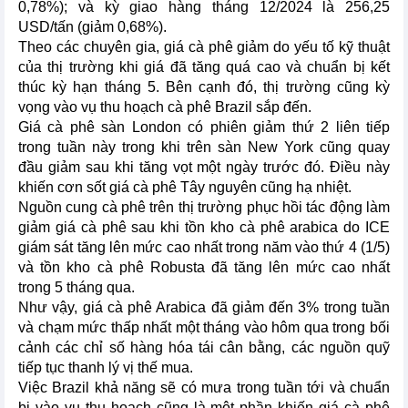
0,78%); và kỳ giao hàng tháng 12/2024 là 256,25
USD/tấn (giảm 0,68%).
Theo các chuyên gia, giá cà phê giảm do yếu tố kỹ thuật
của thị trường khi giá đã tăng quá cao và chuẩn bị kết
thúc kỳ hạn tháng 5. Bên cạnh đó, thị trường cũng kỳ
vọng vào vụ thu hoạch cà phê Brazil sắp đến.
Giá cà phê sàn London có phiên giảm thứ 2 liên tiếp
trong tuần này trong khi trên sàn New York cũng quay
đầu giảm sau khi tăng vọt một ngày trước đó. Điều này
khiến cơn sốt giá cà phê Tây nguyên cũng hạ nhiệt.
Nguồn cung cà phê trên thị trường phục hồi tác động làm
giảm giá cà phê sau khi tồn kho cà phê arabica do ICE
giám sát tăng lên mức cao nhất trong năm vào thứ 4 (1/5)
và tồn kho cà phê Robusta đã tăng lên mức cao nhất
trong 5 tháng qua.
Như vậy, giá cà phê Arabica đã giảm đến 3% trong tuần
và chạm mức thấp nhất một tháng vào hôm qua trong bối
cảnh các chỉ số hàng hóa tái cân bằng, các nguồn quỹ
tiếp tục thanh lý vị thế mua.
Việc Brazil khả năng sẽ có mưa trong tuần tới và chuẩn
bị vào vụ thu hoạch cũng là một phần khiến giá cà phê