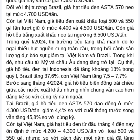
quốc gia này vẫn có giá 7.300 USD/tấn.
Đối với thị trường Brazil, giá hạt tiêu đen ASTA 570 neo
tại mức 4.700 USD/tấn.
Còn tại Việt Nam, giá tiêu đen xuất khẩu loại 500 và 550
g/l lần lượt giữ ở mức 4.400 và 4.500 USD/tấn. Còn giá
hồ tiêu trắng xuất khẩu neo tại ngưỡng 6.500 USD/tấn.
Trong quý I/2024, thị trường tiêu tăng khá mạnh do lo
ngại thiếu hụt nguồn cung toàn cầu, trong bối cảnh sản
lượng dự báo sụt giảm tại Việt Nam và Brazil. Trong khi
đó, nhu cầu từ Mỹ và châu Âu đang tăng trở lại. Cụ thể,
giá hồ tiêu đen tại Indonesia đã tăng khoảng 13% trong
quý I, Brazil tăng 37,6%, còn Việt Nam tăng 7,5 – 7,7%
Bước sang tháng 4/2024, giá hồ tiêu biến động trái chiều
giữa các nước xuất khẩu nhưng nhìn chung vẫn cao hơn
đáng kể so với cùng kỳ năm ngoái.
Tại Brazil, giá hồ tiêu đen ASTA 570 dao động ở mức
4.300 USD/tấn, giảm 4,4% so với cuối tháng trước song
vẫn tăng 45,8% so với cùng kỳ.
Còn tại Việt Nam, giá hạt tiêu đen từ đầu tháng 4 đến nay
ổn định ở mức 4.200 – 4.300 USD/tấn với loại 500 và
550 g/l, nhưng so với cách đây một năm giá đã tăng