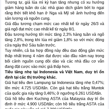
Tương tự, giá lúa mì kỳ hạn tăng nhưng có xu hướng
giảm hàng tuần do các nhà giao dịch giảm bớt lo ngại
rằng thời tiết khô hạn ở Nga và Mỹ sẽ ảnh hưởng đến
sản lượng và nguồn cung.
Giá đậu tương chạm mức cao nhất kể từ ngày 26/3 và
giá ngô đạt mức cao nhất kể từ ngày 8/1.
Đậu tương hướng tới mức tăng 2,3% hàng tuần và ngô
tăng 2,8%, trong khi lúa mì giảm 1,8% so với mức đóng
cửa ngày thứ Sáu tuần trước.
Tuy nhiên, cả ba hợp đồng này đều dao động gần mức
thấp nhất trong 4 năm đạt được vào đầu năm nay trong
bối cảnh nguồn cung dồi dào và các nhà đầu cơ vẫn
đang đặt cược vào mức giá thấp hơn.
Tiêu tăng nhẹ tại Indonesia và Việt Nam, duy trì ổn
định tại các thị trường khác.
Giá hạt tiêu đen Lampung tại Indonesia tăng nhẹ 0,47%;
lên mức 4.725 USD/tấn. Còn giá hạt tiêu trắng Muntok
của quốc gia này tăng 0,46%; ở ngưỡng 6.261 USD/tấn.
Giá hồ tiêu đen Kuching ASTA của Malaysia duy trì ổn
định ở mức 4.900 USD/tấn; còn hồ tiêu trắng ASTA của