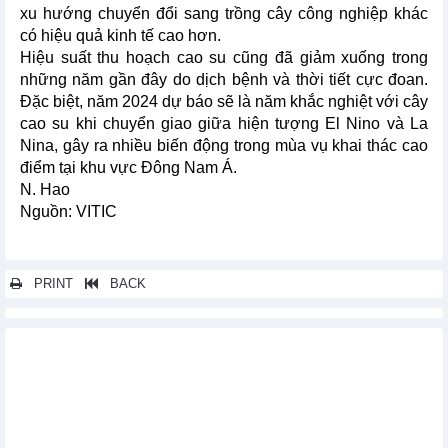
xu hướng chuyển đổi sang trồng cây công nghiệp khác
có hiệu quả kinh tế cao hơn.
Hiệu suất thu hoạch cao su cũng đã giảm xuống trong
những năm gần đây do dịch bệnh và thời tiết cực đoan.
Đặc biệt, năm 2024 dự báo sẽ là năm khắc nghiệt với cây
cao su khi chuyển giao giữa hiện tượng El Nino và La
Nina, gây ra nhiều biến động trong mùa vụ khai thác cao
điểm tại khu vực Đông Nam Á.
N. Hao
Nguồn: VITIC
PRINT
BACK
Các tin khác...
Italy công bố kế hoạch đầu tư lớn vào ngành bán dẫn
Indonesia kỳ vọng xuất khẩu sang Trung Quốc đạt 70 tỷ USD
Nhu cầu thép toàn cầu được kỳ vọng sẽ tăng 3-4% trong năm
2024