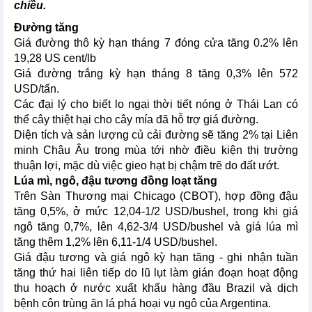
chiều.
Đường tăng
Giá đường thô kỳ hạn tháng 7 đóng cửa tăng 0.2% lên
19,28 US cent/lb
Giá đường trắng kỳ hạn tháng 8 tăng 0,3% lên 572
USD/tấn.
Các đại lý cho biết lo ngại thời tiết nóng ở Thái Lan có
thể cây thiệt hại cho cây mía đã hỗ trợ giá đường.
Diện tích và sản lượng củ cải đường sẽ tăng 2% tại Liên
minh Châu Âu trong mùa tới nhờ điều kiện thị trường
thuận lợi, mặc dù việc gieo hạt bị chậm trẽ do đất ướt.
Lúa mì, ngô, đậu tương đồng loạt tăng
Trên Sàn Thương mại Chicago (CBOT), hợp đồng đậu
tăng 0,5%, ở mức 12,04-1/2 USD/bushel, trong khi giá
ngô tăng 0,7%, lên 4,62-3/4 USD/bushel và giá lúa mì
tăng thêm 1,2% lên 6,11-1/4 USD/bushel.
Giá đậu tương và giá ngô kỳ hạn tăng - ghi nhận tuần
tăng thứ hai liên tiếp do lũ lụt làm gián đoạn hoạt động
thu hoạch ở nước xuất khẩu hàng đầu Brazil và dịch
bệnh côn trùng ăn lá phá hoại vụ ngô của Argentina.