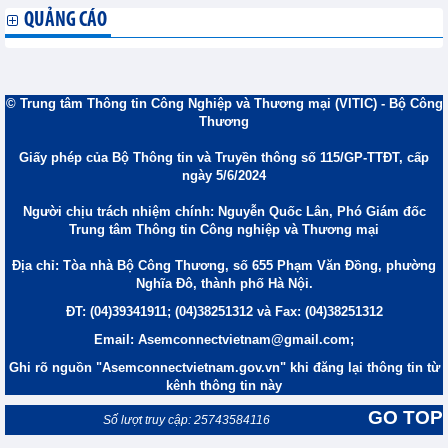
QUẢNG CÁO
© Trung tâm Thông tin Công Nghiệp và Thương mại (VITIC) - Bộ Công
Thương
Giấy phép của Bộ Thông tin và Truyền thông số 115/GP-TTĐT, cấp
ngày 5/6/2024
Người chịu trách nhiệm chính: Nguyễn Quốc Lân, Phó Giám đốc
Trung tâm Thông tin Công nghiệp và Thương mại
Địa chỉ: Tòa nhà Bộ Công Thương, số 655 Phạm Văn Đồng, phường
Nghĩa Đô, thành phố Hà Nội.
ĐT: (04)39341911; (04)38251312 và Fax: (04)38251312
Email: Asemconnectvietnam@gmail.com;
Ghi rõ nguồn "Asemconnectvietnam.gov.vn" khi đăng lại thông tin từ
kênh thông tin này
GO TOP
Số lượt truy cập: 25743584116