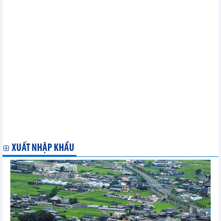
trong 3 tháng
Thị trường ngũ cốc thế giới ngày 3/5: Giá đậu tương và giá ngô
tăng do lũ lụt ở Brazil
Thị trường gạo toàn cầu ổn định nhưng vẫn đối mặt rủi ro do
thời tiết
Apple và kế hoạch bổ sung tính năng AI vào iPhone nhằm cứu
vãn doanh thu
Giá cacao thế giới giảm mạnh trước quan ngại thị trường kém
thanh khoản
Thị trường nông sản thế giới ngày 3/5: Giá cà phê giảm mạnh
Thị trường kim loại thế giới ngày 3/5: Giá các mặt hàng đều
giảm
Thị trường năng lượng thế giới ngày 3/5: Giá dầu giảm mạnh
Ký kết thương vụ mua sắm lớn nhất trong lịch sử ngành đóng
tàu thế giới
XUẤT NHẬP KHẨU