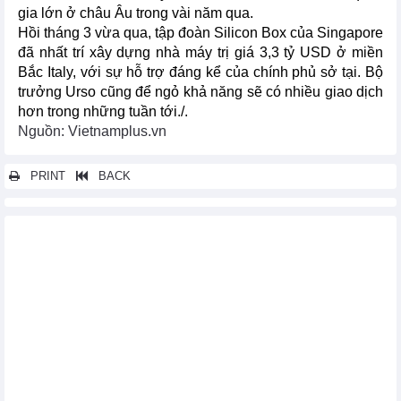
gia lớn ở châu Âu trong vài năm qua.
Hồi tháng 3 vừa qua, tập đoàn Silicon Box của Singapore
đã nhất trí xây dựng nhà máy trị giá 3,3 tỷ USD ở miền
Bắc Italy, với sự hỗ trợ đáng kể của chính phủ sở tại. Bộ
trưởng Urso cũng để ngỏ khả năng sẽ có nhiều giao dịch
hơn trong những tuần tới./.
Nguồn: Vietnamplus.vn
PRINT
BACK
Các tin khác...
Indonesia kỳ vọng xuất khẩu sang Trung Quốc đạt 70 tỷ USD
FAO: Giá lương thực thế giới tăng tháng thứ 2 liên tiếp
Thị trường nông sản thế giới ngày 4/5: Giá cà phê giảm mạnh
Nhu cầu thép toàn cầu được kỳ vọng sẽ tăng 3-4% trong năm
2024
OPEC+ cân nhắc gia hạn thỏa thuận cắt giảm sản lượng dầu tự
nguyện
Thị trường năng lượng thế giới ngày 4/5: Giá xăng dầu giảm
Thị trường ngũ cốc thế giới ngày 4/5: Giá ngô đạt mức cao nhất