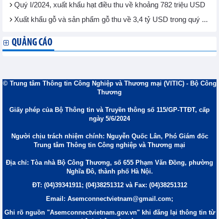
Quý I/2024, xuất khẩu hạt điều thu về khoảng 782 triệu USD
Xuất khẩu gỗ và sản phẩm gỗ thu về 3,4 tỷ USD trong quý ...
QUẢNG CÁO
© Trung tâm Thông tin Công Nghiệp và Thương mại (VITIC) - Bộ Công
Thương
Giấy phép của Bộ Thông tin và Truyền thông số 115/GP-TTĐT, cấp
ngày 5/6/2024
Người chịu trách nhiệm chính: Nguyễn Quốc Lân, Phó Giám đốc
Trung tâm Thông tin Công nghiệp và Thương mại
Địa chỉ: Tòa nhà Bộ Công Thương, số 655 Phạm Văn Đồng, phường
Nghĩa Đô, thành phố Hà Nội.
ĐT: (04)39341911; (04)38251312 và Fax: (04)38251312
Email: Asemconnectvietnam@gmail.com;
Ghi rõ nguồn "Asemconnectvietnam.gov.vn" khi đăng lại thông tin từ