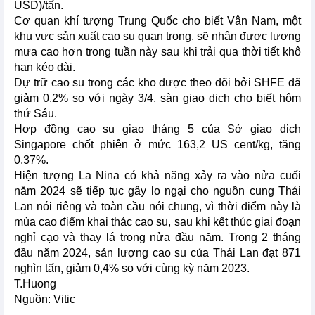
USD)/tấn.
Cơ quan khí tượng Trung Quốc cho biết Vân Nam, một
khu vực sản xuất cao su quan trọng, sẽ nhận được lượng
mưa cao hơn trong tuần này sau khi trải qua thời tiết khô
hạn kéo dài.
Dự trữ cao su trong các kho được theo dõi bởi SHFE đã
giảm 0,2% so với ngày 3/4, sàn giao dịch cho biết hôm
thứ Sáu.
Hợp đồng cao su giao tháng 5 của Sở giao dịch
Singapore chốt phiên ở mức 163,2 US cent/kg, tăng
0,37%.
Hiện tượng La Nina có khả năng xảy ra vào nửa cuối
năm 2024 sẽ tiếp tục gây lo ngại cho nguồn cung Thái
Lan nói riêng và toàn cầu nói chung, vì thời điểm này là
mùa cao điểm khai thác cao su, sau khi kết thúc giai đoạn
nghỉ cạo và thay lá trong nửa đầu năm. Trong 2 tháng
đầu năm 2024, sản lượng cao su của Thái Lan đạt 871
nghìn tấn, giảm 0,4% so với cùng kỳ năm 2023.
T.Huong
Nguồn: Vitic