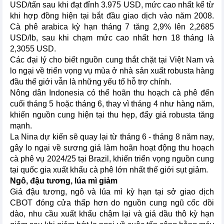
USD/tấn sau khi đạt đỉnh 3.975 USD, mức cao nhất kể từ
khi hợp đồng hiện tại bắt đầu giao dịch vào năm 2008.
Cà phê arabica kỳ hạn tháng 7 tăng 2,9% lên 2,2685
USD/lb, sau khi chạm mức cao nhất hơn 18 tháng là
2,3055 USD.
Các đại lý cho biết nguồn cung thắt chặt tại Việt Nam và
lo ngại về triển vọng vụ mùa ở nhà sản xuất robusta hàng
đầu thế giới vẫn là những yếu tố hỗ trợ chính.
Nông dân Indonesia có thể hoãn thu hoạch cà phê đến
cuối tháng 5 hoặc tháng 6, thay vì tháng 4 như hàng năm,
khiến nguồn cung hiện tại thu hẹp, đẩy giá robusta tăng
mạnh.
La Nina dự kiến sẽ quay lại từ tháng 6 - tháng 8 năm nay,
gây lo ngại về sương giá làm hoãn hoạt động thu hoạch
cà phê vụ 2024/25 tại Brazil, khiến triển vọng nguồn cung
tại quốc gia xuất khẩu cà phê lớn nhất thế giới sụt giảm.
Ngô, đậu tương, lúa mì giảm
Giá đậu tương, ngô và lúa mì kỳ hạn tại sở giao dịch
CBOT đóng cửa thấp hơn do nguồn cung ngũ cốc dồi
dào, nhu cầu xuất khẩu chậm lại và giá dầu thô kỳ hạn