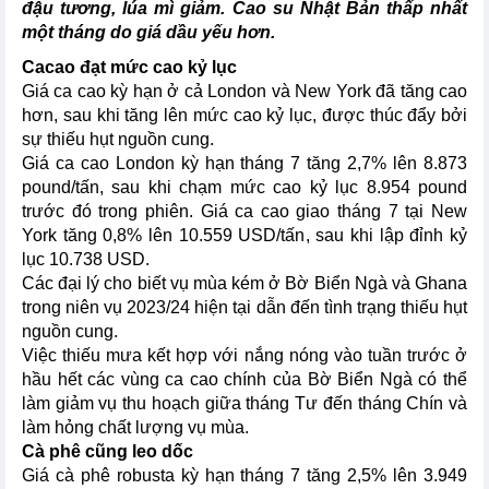
đậu tương, lúa mì giảm. Cao su Nhật Bản thấp nhất
một tháng do giá dầu yếu hơn.
Cacao đạt mức cao kỷ lục
Giá ca cao kỳ hạn ở cả London và New York đã tăng cao
hơn, sau khi tăng lên mức cao kỷ lục, được thúc đẩy bởi
sự thiếu hụt nguồn cung.
Giá ca cao London kỳ hạn tháng 7 tăng 2,7% lên 8.873
pound/tấn, sau khi chạm mức cao kỷ lục 8.954 pound
trước đó trong phiên. Giá ca cao giao tháng 7 tại New
York tăng 0,8% lên 10.559 USD/tấn, sau khi lập đỉnh kỷ
lục 10.738 USD.
Các đại lý cho biết vụ mùa kém ở Bờ Biển Ngà và Ghana
trong niên vụ 2023/24 hiện tại dẫn đến tình trạng thiếu hụt
nguồn cung.
Việc thiếu mưa kết hợp với nắng nóng vào tuần trước ở
hầu hết các vùng ca cao chính của Bờ Biển Ngà có thể
làm giảm vụ thu hoạch giữa tháng Tư đến tháng Chín và
làm hỏng chất lượng vụ mùa.
Cà phê cũng leo dốc
Giá cà phê robusta kỳ hạn tháng 7 tăng 2,5% lên 3.949