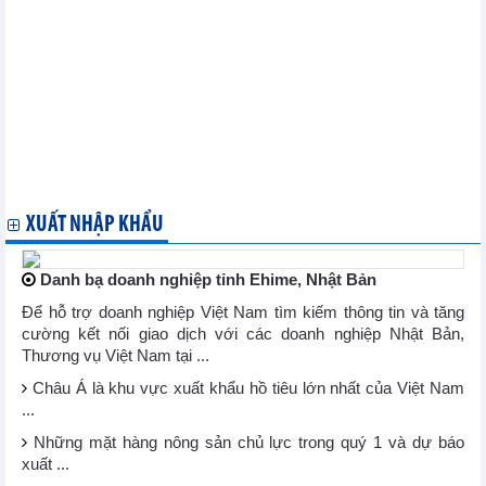
Công suất điện than trên thế giới tăng lên mức cao nhất kể từ
năm 2016
Thị trường thép và nguyên liệu sản xuất thép Trung Quốc ngày
11/4: Giá quặng sắt tăng cao
Triển vọng chính sách sản lượng của OPEC+ đối mặt "ngã ba
đường"
Sản lượng iPhone của Apple tại Ấn Độ đạt tổng giá trị 14 tỷ USD
Thị trường nông sản thế giới ngày 11/4: Giá tiêu duy trì ổn định
Thị trường kim loại thế giới ngày 11/4: Giá quặng sắt tăng phiên
thứ 3 liên tiếp
XUẤT NHẬP KHẨU
Danh bạ doanh nghiệp tỉnh Ehime, Nhật Bản
Để hỗ trợ doanh nghiệp Việt Nam tìm kiếm thông tin và tăng
cường kết nối giao dịch với các doanh nghiệp Nhật Bản,
Thương vụ Việt Nam tại ...
Châu Á là khu vực xuất khẩu hồ tiêu lớn nhất của Việt Nam
...
Những mặt hàng nông sản chủ lực trong quý 1 và dự báo
xuất ...