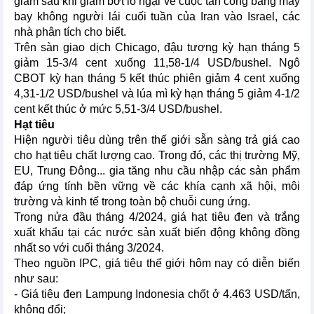
giảm sau khi giảm bớt lo ngại về cuộc tấn công bằng máy
bay không người lái cuối tuần của Iran vào Israel, các
nhà phân tích cho biết.
Trên sàn giao dịch Chicago, đậu tương kỳ hạn tháng 5
giảm 15-3/4 cent xuống 11,58-1/4 USD/bushel. Ngô
CBOT kỳ hạn tháng 5 kết thúc phiên giảm 4 cent xuống
4,31-1/2 USD/bushel và lúa mì kỳ hạn tháng 5 giảm 4-1/2
cent kết thúc ở mức 5,51-3/4 USD/bushel.
Hạt tiêu
Hiện người tiêu dùng trên thế giới sẵn sàng trả giá cao
cho hạt tiêu chất lượng cao. Trong đó, các thị trường Mỹ,
EU, Trung Đông... gia tăng nhu cầu nhập các sản phẩm
đáp ứng tính bền vững về các khía cạnh xã hội, môi
trường và kinh tế trong toàn bộ chuỗi cung ứng.
Trong nửa đầu tháng 4/2024, giá hạt tiêu đen và trắng
xuất khẩu tại các nước sản xuất biến động không đồng
nhất so với cuối tháng 3/2024.
Theo nguồn IPC, giá tiêu thế giới hôm nay có diễn biến
như sau:
- Giá tiêu đen Lampung Indonesia chốt ở 4.463 USD/tấn,
không đổi;