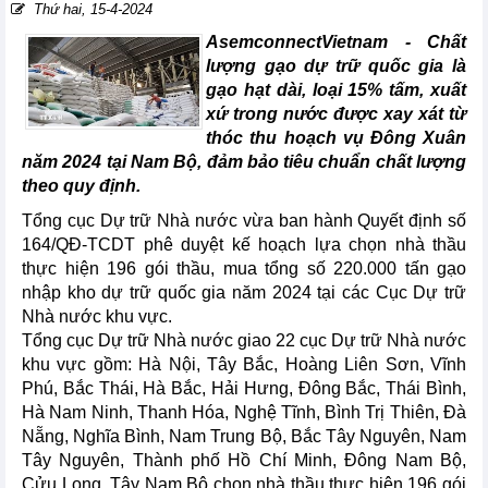
Thứ hai, 15-4-2024
AsemconnectVietnam - Chất
lượng gạo dự trữ quốc gia là
gạo hạt dài, loại 15% tấm, xuất
xứ trong nước được xay xát từ
thóc thu hoạch vụ Đông Xuân
năm 2024 tại Nam Bộ, đảm bảo tiêu chuẩn chất lượng
theo quy định.
Tổng cục Dự trữ Nhà nước vừa ban hành Quyết định số
164/QĐ-TCDT phê duyệt kế hoạch lựa chọn nhà thầu
thực hiện 196 gói thầu, mua tổng số 220.000 tấn gạo
nhập kho dự trữ quốc gia năm 2024 tại các Cục Dự trữ
Nhà nước khu vực.
Tổng cục Dự trữ Nhà nước giao 22 cục Dự trữ Nhà nước
khu vực gồm: Hà Nội, Tây Bắc, Hoàng Liên Sơn, Vĩnh
Phú, Bắc Thái, Hà Bắc, Hải Hưng, Đông Bắc, Thái Bình,
Hà Nam Ninh, Thanh Hóa, Nghệ Tĩnh, Bình Trị Thiên, Đà
Nẵng, Nghĩa Bình, Nam Trung Bộ, Bắc Tây Nguyên, Nam
Tây Nguyên, Thành phố Hồ Chí Minh, Đông Nam Bộ,
Cửu Long, Tây Nam Bộ chọn nhà thầu thực hiện 196 gói