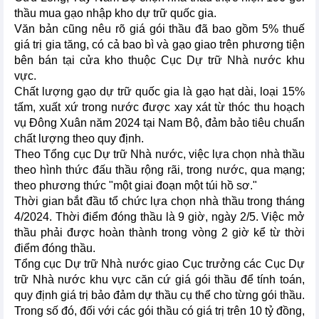
thầu mua gạo nhập kho dự trữ quốc gia.
Văn bản cũng nêu rõ giá gói thầu đã bao gồm 5% thuế
giá trị gia tăng, có cả bao bì và gạo giao trên phương tiện
bên bán tại cửa kho thuộc Cục Dự trữ Nhà nước khu
vực.
Chất lượng gạo dự trữ quốc gia là gạo hạt dài, loại 15%
tấm, xuất xứ trong nước được xay xát từ thóc thu hoạch
vụ Đông Xuân năm 2024 tại Nam Bộ, đảm bảo tiêu chuẩn
chất lượng theo quy định.
Theo Tổng cục Dự trữ Nhà nước, việc lựa chọn nhà thầu
theo hình thức đấu thầu rộng rãi, trong nước, qua mạng;
theo phương thức "một giai đoạn một túi hồ sơ."
Thời gian bắt đầu tổ chức lựa chọn nhà thầu trong tháng
4/2024. Thời điểm đóng thầu là 9 giờ, ngày 2/5. Việc mở
thầu phải được hoàn thành trong vòng 2 giờ kể từ thời
điểm đóng thầu.
Tổng cục Dự trữ Nhà nước giao Cục trưởng các Cục Dự
trữ Nhà nước khu vực căn cứ giá gói thầu để tính toán,
quy định giá trị bảo đảm dự thầu cụ thể cho từng gói thầu.
Trong số đó, đối với các gói thầu có giá trị trên 10 tỷ đồng,