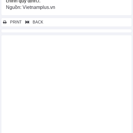
chính quy định./.
Nguồn: Vietnamplus.vn
PRINT
BACK
Các tin khác...
Các cuộc tấn công bằng UAV của Ukraine có thể khiến Nga khan
hiếm xăng dầu
Mỹ và Anh mở rộng lệnh cấm một số mặt hàng kim loại của
Nga
Nhà đầu tư dự báo giá xăng Mỹ tiếp tục tăng cao trong năm
2024
Thị trường nông sản thế giới ngày 12/4/2024: Cà phê đạt ‘đỉnh’
16 năm
Hoa Kỳ hỗ trợ 4,4 triệu USD cho Dự án Sử dụng phân bón đúng
tại Việt Nam
OPEC dự báo nhu cầu sử dụng dầu mỏ tăng mạnh trong mùa
Hè này
Công suất điện than trên thế giới tăng lên mức cao nhất kể từ
năm 2016
Thị trường thép và nguyên liệu sản xuất thép Trung Quốc ngày
11/4: Giá quặng sắt tăng cao