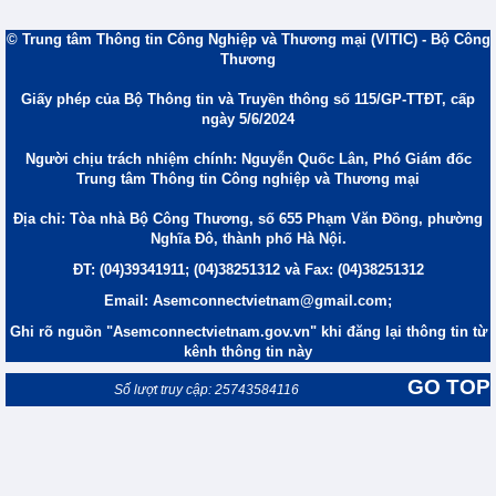
© Trung tâm Thông tin Công Nghiệp và Thương mại (VITIC) - Bộ Công
Thương
Giấy phép của Bộ Thông tin và Truyền thông số 115/GP-TTĐT, cấp
ngày 5/6/2024
Người chịu trách nhiệm chính: Nguyễn Quốc Lân, Phó Giám đốc
Trung tâm Thông tin Công nghiệp và Thương mại
Địa chỉ: Tòa nhà Bộ Công Thương, số 655 Phạm Văn Đồng, phường
Nghĩa Đô, thành phố Hà Nội.
ĐT: (04)39341911; (04)38251312 và Fax: (04)38251312
Email: Asemconnectvietnam@gmail.com;
Ghi rõ nguồn "Asemconnectvietnam.gov.vn" khi đăng lại thông tin từ
kênh thông tin này
GO TOP
Số lượt truy cập: 25743584116