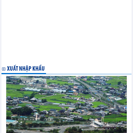
Triển vọng chính sách sản lượng của OPEC+ đối mặt "ngã ba
đường"
Sản lượng iPhone của Apple tại Ấn Độ đạt tổng giá trị 14 tỷ USD
Thị trường nông sản thế giới ngày 11/4: Giá tiêu duy trì ổn định
Thị trường kim loại thế giới ngày 11/4: Giá quặng sắt tăng phiên
thứ 3 liên tiếp
Thị trường năng lượng thế giới ngày 11/4: Giá gas tăng nhẹ
Thị trường kim loại thế giới ngày 10/4: Giá vàng lập đỉnh kỷ lục,
đồng cao nhất trong 14 tháng
Thị trường năng lượng thế giới ngày 10/4: Giá gas giảm phiên
thứ 2 liên tiếp
XUẤT NHẬP KHẨU