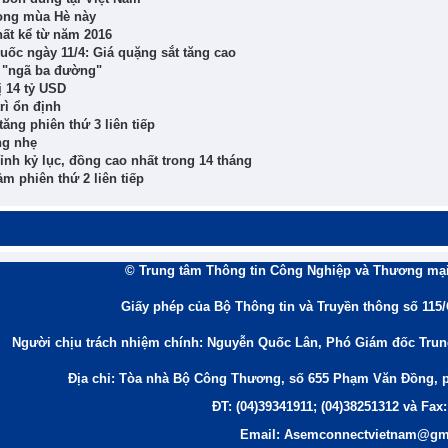
ong mùa Hè này
hất kể từ năm 2016
uốc ngày 11/4: Giá quặng sắt tăng cao
 "ngã ba đường"
ị 14 tỷ USD
rì ổn định
tăng phiên thứ 3 liên tiếp
ng nhẹ
đỉnh kỷ lục, đồng cao nhất trong 14 tháng
m phiên thứ 2 liên tiếp
© Trung tâm Thông tin Công Nghiệp và Thương mại
Giấy phép của Bộ Thông tin và Truyền thông số 115
Người chịu trách nhiệm chính: Nguyễn Quốc Lân, Phó Giám đốc Tru
Địa chỉ: Tòa nhà Bộ Công Thương, số 655 Phạm Văn Đồng, 
ĐT: (04)39341911; (04)38251312 và Fax:
Email: Asemconnectvietnam@gm