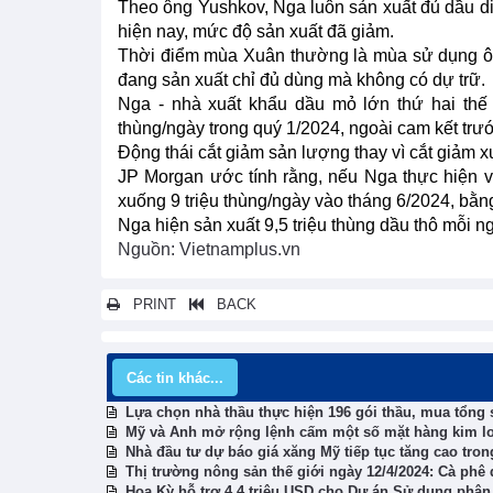
Theo ông Yushkov, Nga luôn sản xuất đủ dầu dies
hiện nay, mức độ sản xuất đã giảm.
Thời điểm mùa Xuân thường là mùa sử dụng ô tô
đang sản xuất chỉ đủ dùng mà không có dự trữ.
Nga - nhà xuất khẩu dầu mỏ lớn thứ hai thế 
thùng/ngày trong quý 1/2024, ngoài cam kết tr
Động thái cắt giảm sản lượng thay vì cắt giảm x
JP Morgan ước tính rằng, nếu Nga thực hiện 
xuống 9 triệu thùng/ngày vào tháng 6/2024, bằn
Nga hiện sản xuất 9,5 triệu thùng dầu thô mỗi ng
Nguồn: Vietnamplus.vn
PRINT
BACK
Các tin khác...
Lựa chọn nhà thầu thực hiện 196 gói thầu, mua tổng 
Mỹ và Anh mở rộng lệnh cấm một số mặt hàng kim lo
Nhà đầu tư dự báo giá xăng Mỹ tiếp tục tăng cao tro
Thị trường nông sản thế giới ngày 12/4/2024: Cà phê 
Hoa Kỳ hỗ trợ 4,4 triệu USD cho Dự án Sử dụng phân