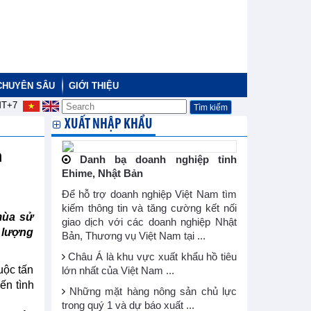
CHUYÊN SÂU
GIỚI THIỆU
T+7
XUẤT NHẬP KHẨU
m
Danh bạ doanh nghiệp tỉnh
Ehime, Nhật Bản
Để hỗ trợ doanh nghiệp Việt Nam tìm
kiếm thông tin và tăng cường kết nối
mùa sử
giao dịch với các doanh nghiệp Nhật
 lượng
Bản, Thương vụ Việt Nam tại ...
Châu Á là khu vực xuất khẩu hồ tiêu
uộc tấn
lớn nhất của Việt Nam ...
ến tình
Những mặt hàng nông sản chủ lực
trong quý 1 và dự báo xuất ...