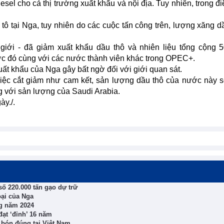
el cho cả thị trường xuất khẩu và nội địa. Tuy nhiên, trong đi
 tại Nga, tuy nhiên do các cuộc tấn công trên, lượng xăng d
giới - đã giảm xuất khẩu dầu thô và nhiên liệu tổng cộng 
ước đó cùng với các nước thành viên khác trong OPEC+.
uất khẩu của Nga gây bất ngờ đối với giới quan sát.
việc cắt giảm như cam kết, sản lượng dầu thô của nước này 
g với sản lượng của Saudi Arabia.
ày./.
số 220.000 tấn gạo dự trữ
ại của Nga
ng năm 2024
đạt ‘đỉnh’ 16 năm
 bón đúng tại Việt Nam