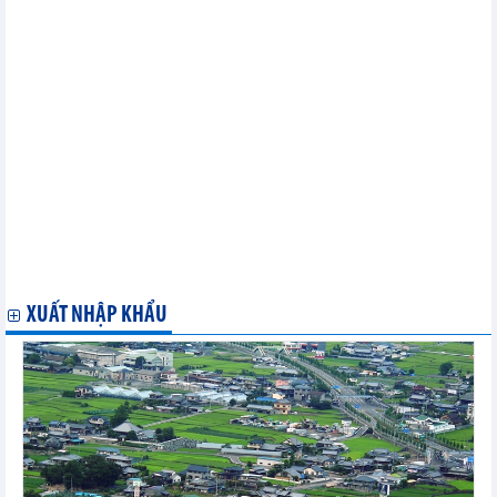
lục
Thị trường nông sản thế giới ngày 9/4: Giá cà phê trái chiều
Nam Á: Thị trường phế liệu sắt nhập khẩu trầm lắng do nhu cầu
giảm
Thị trường thép và nguyên liệu sản xuất thép Trung Quốc ngày
8/4: Giá quặng sắt giao sau tăng lên mức cao nhất trong gần hai
tuần
FAO: Giá lương thực thế giới phục hồi trở lại từ mức thấp nhất
trong 3 năm qua
Những chất xúc tác có thể đẩy giá dầu tăng lên trên ngưỡng 100
USD mỗi thùng
Những diễn biến mới nhất trên thị trường nông sản thế giới
Ngân hàng Trung ương Ấn Độ nắm giữ hơn 812 tấn vàng trong
kho dự trữ
XUẤT NHẬP KHẨU