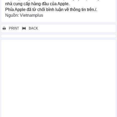
nhà cung cấp hàng đầu của Apple.
Phía Apple đã từ chối bình luận về thông tin trên./.
Nguồn: Vietnamplus
PRINT
BACK
Các tin khác...
Triển vọng chính sách sản lượng của OPEC+ đối mặt "ngã ba
đường"
Thị trường kim loại thế giới ngày 10/4: Giá vàng lập đỉnh kỷ lục,
đồng cao nhất trong 14 tháng
Thị trường năng lượng thế giới ngày 10/4: Giá gas giảm phiên
thứ 2 liên tiếp
Thị trường năng lượng thế giới ngày 9/4: Giá xăng dầu giảm
mạnh
Thị trường kim loại thế giới ngày 9/4: Giá bạc tăng lên mức cao
nhất trong gần 3 năm
Hai yếu tố thúc đẩy giá vàng thế giới nối dài đà tăng kỷ lục
Xe điện Trung Quốc chiếm lĩnh thị trường châu Âu với cuộc
đua hạ giá
Lượng bạc nhập khẩu của Ấn Độ tăng mạnh, chạm mức cao kỷ