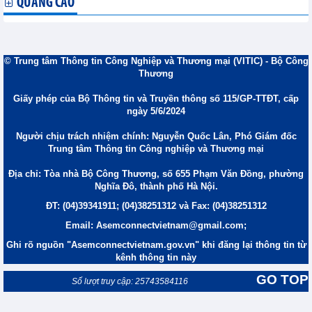
QUẢNG CÁO
© Trung tâm Thông tin Công Nghiệp và Thương mại (VITIC) - Bộ Công
Thương
Giấy phép của Bộ Thông tin và Truyền thông số 115/GP-TTĐT, cấp
ngày 5/6/2024
Người chịu trách nhiệm chính: Nguyễn Quốc Lân, Phó Giám đốc
Trung tâm Thông tin Công nghiệp và Thương mại
Địa chỉ: Tòa nhà Bộ Công Thương, số 655 Phạm Văn Đồng, phường
Nghĩa Đô, thành phố Hà Nội.
ĐT: (04)39341911; (04)38251312 và Fax: (04)38251312
Email: Asemconnectvietnam@gmail.com;
Ghi rõ nguồn "Asemconnectvietnam.gov.vn" khi đăng lại thông tin từ
kênh thông tin này
GO TOP
Số lượt truy cập: 25743584116