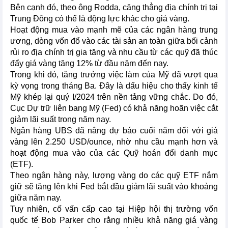
Bên cạnh đó, theo ông Rodda, căng thẳng địa chính trị tại
Trung Đông có thể là động lực khác cho giá vàng.
Hoạt động mua vào mạnh mẽ của các ngân hàng trung
ương, dòng vốn đổ vào các tài sản an toàn giữa bối cảnh
rủi ro địa chính trị gia tăng và nhu cầu từ các quỹ đã thúc
đẩy giá vàng tăng 12% từ đầu năm đến nay.
Trong khi đó, tăng trưởng việc làm của Mỹ đã vượt qua
kỳ vọng trong tháng Ba. Đây là dấu hiệu cho thấy kinh tế
Mỹ khép lại quý I/2024 trên nền tảng vững chắc. Do đó,
Cục Dự trữ liên bang Mỹ (Fed) có khả năng hoãn việc cắt
giảm lãi suất trong năm nay.
Ngân hàng UBS đã nâng dự báo cuối năm đối với giá
vàng lên 2.250 USD/ounce, nhờ nhu cầu mạnh hơn và
hoạt động mua vào của các Quỹ hoán đổi danh mục
(ETF).
Theo ngân hàng này, lượng vàng do các quỹ ETF nắm
giữ sẽ tăng lên khi Fed bắt đầu giảm lãi suất vào khoảng
giữa năm nay.
Tuy nhiên, cố vấn cấp cao tại Hiệp hội thị trường vốn
quốc tế Bob Parker cho rằng nhiều khả năng giá vàng