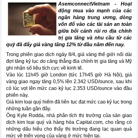
AsemconnectVietnam - Hoạt
động mua vào mạnh của các
ngân hàng trung ương, dòng
vốn đổ vào các tài sản an toàn
giữa bối cảnh rủi ro địa chính
trị gia tăng và nhu cầu từ các
quỹ đã đẩy giá vàng tăng 12% từ đầu năm đến nay.
Trong phiên giao dịch ngày 8/4, giá vàng thế giới nối dài
đợt tăng kỷ lục do căng thẳng địa chính trị gia tăng và Mỹ
ghi nhận số liệu tích cực về kinh tế.
Vào lúc 11h45 giờ London (tức 17h45 giờ Hà Nội), giá
vàng giao ngay tăng 0,5% lên 2.342 USD/ounce, sau khi
có lúc vọt lên mức cao kỷ lục 2.353 USD/ounce vào đầu
phiên này.
Giá kim loại quý hiếm đã liên tục đạt mức cao kỷ lục trong
những tuần gần đây.
Ông Kyle Rodda, nhà phân tích thị trường của sàn giao
dịch kim loại quý và hàng hóa Capital.com, cho rằng có
những dấu hiệu cho thấy thị trường đang lạc quan quá
mức về triển vọng của vàng ở mức hiện tại.