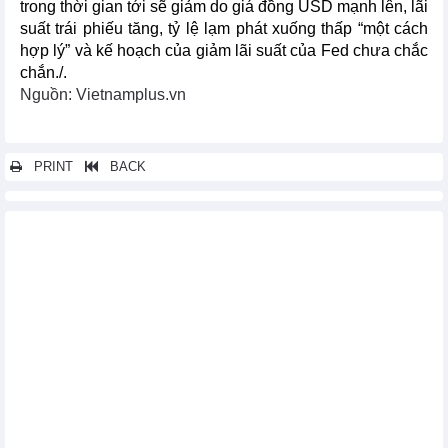
trong thời gian tới sẽ giảm do giá đồng USD mạnh lên, lãi
suất trái phiếu tăng, tỷ lệ lạm phát xuống thấp “một cách
hợp lý” và kế hoạch của giảm lãi suất của Fed chưa chắc
chắn./.
Nguồn: Vietnamplus.vn
PRINT
BACK
Các tin khác...
Xe điện Trung Quốc chiếm lĩnh thị trường châu Âu với cuộc
đua hạ giá
Lượng bạc nhập khẩu của Ấn Độ tăng mạnh, chạm mức cao kỷ
lục
Thị trường thép và nguyên liệu sản xuất thép Trung Quốc ngày
8/4: Giá quặng sắt giao sau tăng lên mức cao nhất trong gần hai
tuần
FAO: Giá lương thực thế giới phục hồi trở lại từ mức thấp nhất
trong 3 năm qua
Những chất xúc tác có thể đẩy giá dầu tăng lên trên ngưỡng 100
USD mỗi thùng