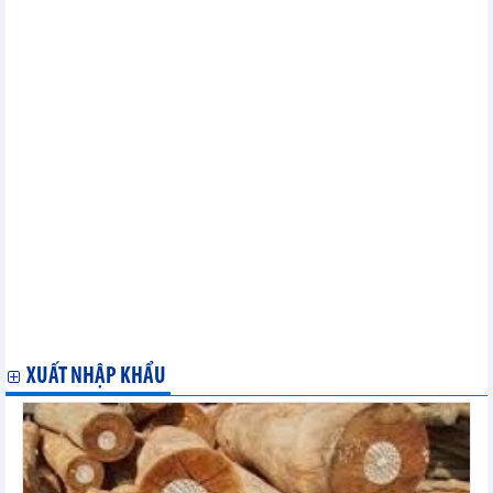
Những diễn biến mới nhất trên thị trường nông sản thế giới
Ngân hàng Trung ương Ấn Độ nắm giữ hơn 812 tấn vàng trong
kho dự trữ
Thị trương ngũ cốc thế giới ngày 8/4: Giá ngô giảm phiên thứ
hai liên tiếp
Tổng hợp tuần: Phế liệu sắt toàn cầu cho thấy xu hướng trái
chiều
Giá gạo châu Á giảm xuống mức thấp nhất trong 2 tháng do
nhu cầu yếu
Ấn Độ đặt mục tiêu tăng xuất khẩu thủy sản lên 12 tỷ USD trong
2 năm
Thị trường kim loại ngày 5/4: Giá đồng cao nhất 14 tháng
Thị trường nông sản thế giới ngày 5/4: Giá cà phê tăng mạnh
Thị trường năng lượng thế giới ngày 5/4: Giá dầu Brent vượt 90
USD/thùng lần đầu tiên kể từ tháng 10
Thị trường kim loại thế giới ngày 4/4: Giá đồng cao nhất 13
tháng
XUẤT NHẬP KHẨU