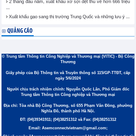
2 tháng đầu năm, xuất khẩu xơ sợi dệt thu về hơn 666 triệu
...
Xuất khẩu gạo sang thị trường Trung Quốc và những lưu ý ...
QUẢNG CÁO
© Trung tâm Thông tin Công Nghiệp và Thương mại (VITIC) - Bộ Công
Thương
Giấy phép của Bộ Thông tin và Truyền thông số 115/GP-TTĐT, cấp
ngày 5/6/2024
Người chịu trách nhiệm chính: Nguyễn Quốc Lân, Phó Giám đốc
Trung tâm Thông tin Công nghiệp và Thương mại
Địa chỉ: Tòa nhà Bộ Công Thương, số 655 Phạm Văn Đồng, phường
Nghĩa Đô, thành phố Hà Nội.
ĐT: (04)39341911; (04)38251312 và Fax: (04)38251312
Email: Asemconnectvietnam@gmail.com;