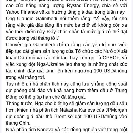
cao của hãng năng lượng Rystad Energy, chia sẻ với
Yahoo Finance về xu hướng tăng giá dầu trong tuần này.
Ông Claudio Galimberti nói thêm rằng: “Vì vậy, tôi cho
rằng việc giá dầu tăng lên mức ba chữ số không còn xa
vào thời điểm này. Đây chắc chắn là mức giá có thể đạt
được trong vài tháng tới.”
Chuyên gia Galimberti chỉ ra rằng các yếu tố như việc
tiếp tục cắt giảm sản lượng của Tổ chức các Nước Xuất
khẩu Dầu mỏ và các đối tác, hay còn gọi là OPEC+, và
việc xung đột Nga-Ukraine leo thang là những chất xúc
tác chính đẩy giá tăng lên trên ngưỡng 100 USD/thùng
trong vài tháng tới.
Tuy nhiên, nhà phân tích này cũng lưu ý rằng công suất
dự phòng dồi dào và khả năng bơm thêm dầu ở Trung
Đông có thể giúp hạn chế đà tăng giá.
Tháng trước, Nga cho biết họ sẽ giảm sản lượng dầu sâu
hơn, khiến nhà phân tích Natasha Kaneva của JPMorgan
dự đoán giá dầu thô Brent sẽ đạt 100 USD/thùng vào
tháng Chín.
Nhà phân tích Kaneva và các đồng nghiệp viết trong một