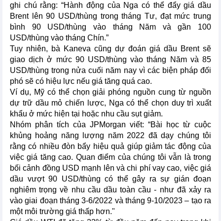
ghi chú rằng: “Hành động của Nga có thể đẩy giá dầu
Brent lên 90 USD/thùng trong tháng Tư, đạt mức trung
bình 90 USD/thùng vào tháng Năm và gần 100
USD/thùng vào tháng Chín.”
Tuy nhiên, bà Kaneva cũng dự đoán giá dầu Brent sẽ
giao dịch ở mức 90 USD/thùng vào tháng Năm và 85
USD/thùng trong nửa cuối năm nay vì các biện pháp đối
phó sẽ có hiệu lực nếu giá tăng quá cao.
Ví dụ, Mỹ có thể chọn giải phóng nguồn cung từ nguồn
dự trữ dầu mỏ chiến lược, Nga có thể chọn duy trì xuất
khẩu ở mức hiện tại hoặc nhu cầu sụt giảm.
Nhóm phân tích của JPMorgan viết: “Bài học từ cuộc
khủng hoảng năng lượng năm 2022 đã dạy chúng tôi
rằng có nhiều đòn bẩy hiệu quả giúp giảm tác động của
việc giá tăng cao. Quan điểm của chúng tôi vẫn là trong
bối cảnh đồng USD mạnh lên và chi phí vay cao, việc giá
dầu vượt 90 USD/thùng có thể gây ra sự gián đoạn
nghiêm trọng về nhu cầu dầu toàn cầu - như đã xảy ra
vào giai đoạn tháng 3-6/2022 và tháng 9-10/2023 – tạo ra
một môi trường giá thấp hơn."