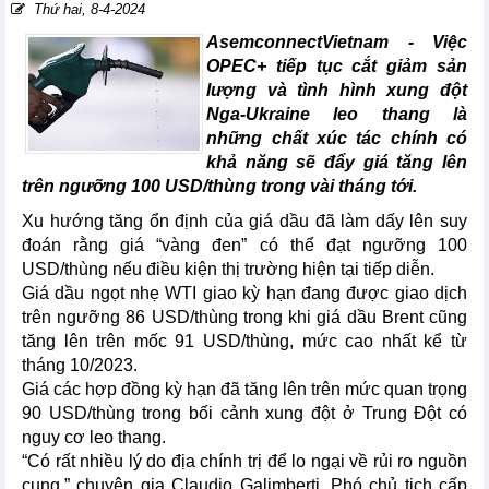
Thứ hai, 8-4-2024
AsemconnectVietnam - Việc
OPEC+ tiếp tục cắt giảm sản
lượng và tình hình xung đột
Nga-Ukraine leo thang là
những chất xúc tác chính có
khả năng sẽ đẩy giá tăng lên
trên ngưỡng 100 USD/thùng trong vài tháng tới.
Xu hướng tăng ổn định của giá dầu đã làm dấy lên suy
đoán rằng giá “vàng đen” có thể đạt ngưỡng 100
USD/thùng nếu điều kiện thị trường hiện tại tiếp diễn.
Giá dầu ngọt nhẹ WTI giao kỳ hạn đang được giao dịch
trên ngưỡng 86 USD/thùng trong khi giá dầu Brent cũng
tăng lên trên mốc 91 USD/thùng, mức cao nhất kể từ
tháng 10/2023.
Giá các hợp đồng kỳ hạn đã tăng lên trên mức quan trọng
90 USD/thùng trong bối cảnh xung đột ở Trung Đột có
nguy cơ leo thang.
“Có rất nhiều lý do địa chính trị để lo ngại về rủi ro nguồn
cung,” chuyên gia Claudio Galimberti, Phó chủ tịch cấp