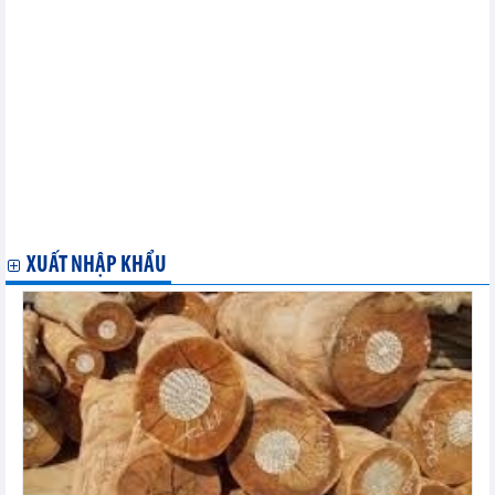
Thị trường năng lượng thế giới ngày 4/4: Giá xăng dầu ở mức
cao nhất 5 tháng
Thị trường nông sản thế giới ngày 4/4: Giá cà phê tăng do đồng
USD giảm
Mysteel: Giá than cốc tại Trung Quốc giảm trong tháng 4
Mysteel: Giá quặng sắt Trung Quốc giảm trong tháng 4
Thị trường ngũ cốc thế giới ngày 3/4: Giá lúa mì kỳ hạn giảm
do triển vọng nguồn cung tích cực
Thị trường kim loại thế giới ngày 3/4: Giá vàng lập mức cao kỷ
lục
Kim ngạch xuất khẩu dầu thô của Iran đạt 35 tỷ USD trong 12
tháng
XUẤT NHẬP KHẨU