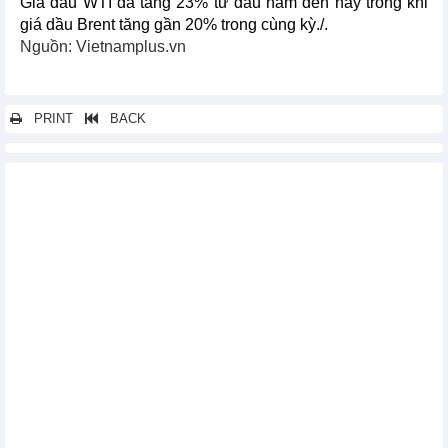
Giá dầu WTI đã tăng 23% từ đầu năm đến nay trong khi
giá dầu Brent tăng gần 20% trong cùng kỳ./.
Nguồn: Vietnamplus.vn
PRINT
BACK
Các tin khác...
Những diễn biến mới nhất trên thị trường nông sản thế giới
Ngân hàng Trung ương Ấn Độ nắm giữ hơn 812 tấn vàng trong
kho dự trữ
Giá gạo châu Á giảm xuống mức thấp nhất trong 2 tháng do
nhu cầu yếu
Ấn Độ đặt mục tiêu tăng xuất khẩu thủy sản lên 12 tỷ USD trong
2 năm
Thị trường kim loại ngày 5/4: Giá đồng cao nhất 14 tháng
Thị trường nông sản thế giới ngày 5/4: Giá cà phê tăng mạnh
Thị trường năng lượng thế giới ngày 5/4: Giá dầu Brent vượt 90
USD/thùng lần đầu tiên kể từ tháng 10
Thị trường kim loại thế giới ngày 4/4: Giá đồng cao nhất 13
tháng