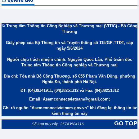
QUẢNG CÁO
© Trung tâm Thông tin Công Nghiệp và Thương mại (VITIC) - Bộ Công
Thương
Giấy phép của Bộ Thông tin và Truyền thông số 115/GP-TTĐT, cấp
ngày 5/6/2024
Người chịu trách nhiệm chính: Nguyễn Quốc Lân, Phó Giám đốc
Trung tâm Thông tin Công nghiệp và Thương mại
Địa chỉ: Tòa nhà Bộ Công Thương, số 655 Phạm Văn Đồng, phường
Nghĩa Đô, thành phố Hà Nội.
ĐT: (04)39341911; (04)38251312 và Fax: (04)38251312
Email: Asemconnectvietnam@gmail.com;
Ghi rõ nguồn "Asemconnectvietnam.gov.vn" khi đăng lại thông tin từ
kênh thông tin này
GO TOP
Số lượt truy cập: 25743584116