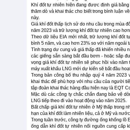
Khí đốt tự nhiên hiện đang được định giá bằng 
thăm dò và khai thác cho biết trong bình luận 
này.
Giá khí đốt thấp lịch sử do nhu cầu trong mùa đô
năm 2023 và trữ lượng khí đốt tự nhiên cao hơn
Theo dữ liệu EIA mới nhất, trữ lượng khí đốt 
bình 5 năm, và cao hơn 23% so với năm ngoái tạ
Tình trạng dư cung và giá thấp đã khiến nhiều 
các giếng sẵn sàng bắt đầu bơm - hoặc sắp đượ
vọng giá khí đốt tự nhiên sẽ phục hồi vào năm
máy xuất khẩu LNG mới dự kiến sẽ bắt đầu hoạ
Trong bản công bố thu nhập quý 4 năm 2023 v
khai thác để phù hợp với nhu cầu của người ti
tập đoàn khai thác hàng đầu hiện nay là EQT Co
Mặc dù các công ty chắc chắn đang bảo vệ dò
LNG tiếp theo đi vào hoạt động vào năm 2025.
Bất chấp giá khí đốt tự nhiên ở Mỹ thấp trong n
hạn của khí đốt làm nhiên liệu, cả ở Mỹ và nước
Trong tuần trước, công ty đường ống khổng lồ
ống dẫn khí đốt tự nhiên nối nguồn cung cấp