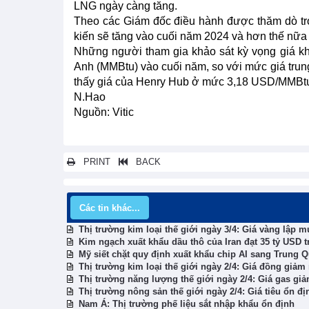
LNG ngày càng tăng.
Theo các Giám đốc điều hành được thăm dò tr
kiến sẽ tăng vào cuối năm 2024 và hơn thế nữa 
Những người tham gia khảo sát kỳ vọng giá khí
Anh (MMBtu) vào cuối năm, so với mức giá trun
thấy giá của Henry Hub ở mức 3,18 USD/MMBtu 
N.Hao
Nguồn: Vitic
PRINT
BACK
Các tin khác...
Thị trường kim loại thế giới ngày 3/4: Giá vàng lập m
Kim ngạch xuất khẩu dầu thô của Iran đạt 35 tỷ USD t
Mỹ siết chặt quy định xuất khẩu chip AI sang Trung 
Thị trường kim loại thế giới ngày 2/4: Giá đồng giảm
Thị trường năng lượng thế giới ngày 2/4: Giá gas g
Thị trường nông sản thế giới ngày 2/4: Giá tiêu ổn đị
Nam Á: Thị trường phế liệu sắt nhập khẩu ổn định