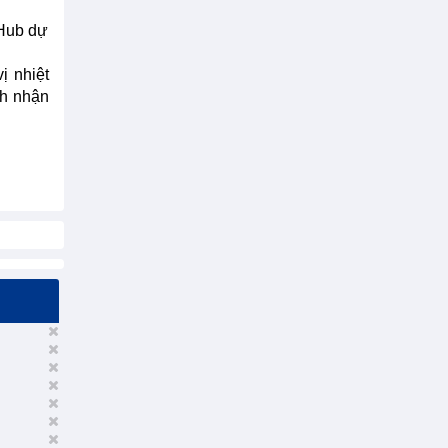
 Hub dự
ị nhiệt
nh nhận