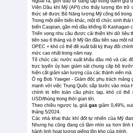
Ngoài ra, giới đầu tư đang tập trung đánh giá 
Viện Dầu khí Mỹ (API) cho thấy lượng tồn trữ d
thức sẽ được Bộ Năng lượng Mỹ công bố trong 
Trong một diễn biến khác, một tổ chức sinh thái
biển Caspian, gần mỏ dầu khổng lồ Kashagan 
Triển vọng nhu cầu được cải thiện khi dữ liệu
tiên sau 6 tháng và ở Mỹ lần đầu tiên sau một n
OPEC + khó có thể đề xuất bất kỳ thay đổi chín
mức cao nhất trong năm nay.
Tổ chức các nước xuất khẩu dầu mỏ và các đ
trực tuyến ủy ban giám sát chung cấp bộ trưở
hiện cắt giảm sản lượng của các thành viên mà 
Ô ng Bob Yawger - Giám đốc phụ trách mảng g
mạnh với việc Trung Quốc sắp bước vào mùa Hè
chính trị trên toàn cầu phức tạp, khó có th
USD/thùng trong thời gian tới.
Theo chiều ngược lạ, giiá
gas
giảm 0,49%, xu
tháng 5/2024.
Các nhà khai thác khí đốt tự nhiên của Mỹ đa
Nhưng họ cũng đang có tầm nhìn xa hơn tình t
hành linh hoạt lượng giếng tồn kho của mình.