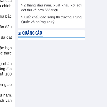
hất của
2 tháng đầu năm, xuất khẩu xơ sợi
u chính
dệt thu về hơn 666 triệu ...
hía bắc
Xuất khẩu gạo sang thị trường Trung
Quốc và những lưu ý ...
lần đầu
QUẢNG CÁO
 đã đạt
uộc họp
ệc thực
n) nhấn
ẳng địa
giá 100
ên giao
ều năm.
ách vận