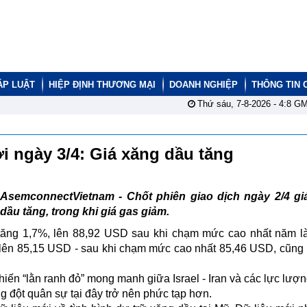
ÁP LUẬT
HIỆP ĐỊNH THƯƠNG MẠI
DOANH NGHIỆP
THÔNG TIN 
Thứ sáu, 7-8-2026 -
4:8
GM
i ngày 3/4: Giá xăng dầu tăng
AsemconnectVietnam - Chốt phiên giao dịch ngày 2/4 gi
dầu tăng, trong khi giá gas giảm.
tăng 1,7%, lên 88,92 USD sau khi chạm mức cao nhất năm l
 lên 85,15 USD - sau khi chạm mức cao nhất 85,46 USD, cũng
khiến “lằn ranh đỏ” mong manh giữa Israel - Iran và các lực lượ
ng đột quân sự tại đây trở nên phức tạp hơn.