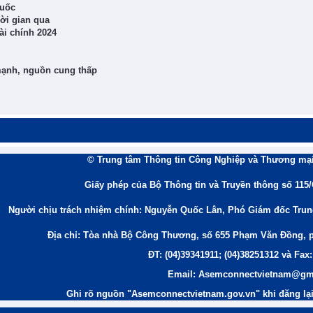
Quốc
hời gian qua
ài chính 2024
mạnh, nguồn cung thấp
© Trung tâm Thông tin Công Nghiệp và Thương mại
Giấy phép của Bộ Thông tin và Truyền thông số 115
Người chịu trách nhiệm chính: Nguyễn Quốc Lân, Phó Giám đốc Tru
Địa chỉ: Tòa nhà Bộ Công Thương, số 655 Phạm Văn Đồng, 
ĐT: (04)39341911; (04)38251312 và Fax:
Email: Asemconnectvietnam@gm
Ghi rõ nguồn "Asemconnectvietnam.gov.vn" khi đăng lại 