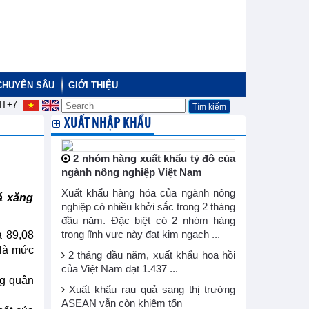
CHUYÊN SÂU
GIỚI THIỆU
T+7
XUẤT NHẬP KHẨU
2 nhóm hàng xuất khẩu tỷ đô của
ngành nông nghiệp Việt Nam
Xuất khẩu hàng hóa của ngành nông
á xăng
nghiệp có nhiều khởi sắc trong 2 tháng
đầu năm. Đặc biệt có 2 nhóm hàng
à 89,08
trong lĩnh vực này đạt kim ngạch ...
 là mức
2 tháng đầu năm, xuất khẩu hoa hồi
của Việt Nam đạt 1.437 ...
ng quân
Xuất khẩu rau quả sang thị trường
ASEAN vẫn còn khiêm tốn