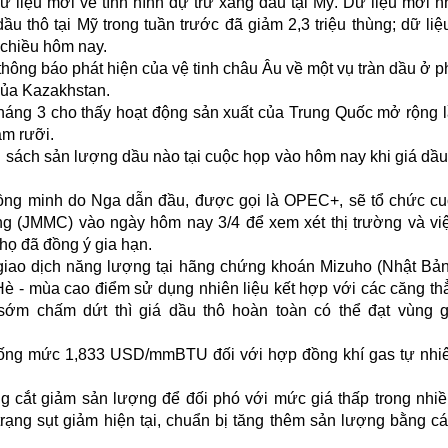
dữ liệu mới về tình hình dự trữ xăng dầu tại Mỹ. Dữ liệu mới n
ầu thô tại Mỹ trong tuần trước đã giảm 2,3 triệu thùng; dữ liệ
chiều hôm nay.
 thông báo phát hiện của vệ tinh châu Âu về một vụ tràn dầu ở p
của Kazakhstan.
 tháng 3 cho thấy hoạt động sản xuất của Trung Quốc mở rộng 
ăm rưỡi.
h sách sản lượng dầu nào tại cuộc họp vào hôm nay khi giá dầu
ồng minh do Nga dẫn đầu, được gọi là OPEC+, sẽ tổ chức c
ng (JMMC) vào ngày hôm nay 3/4 để xem xét thị trường và vi
họ đã đồng ý gia hạn.
iao dịch năng lượng tại hãng chứng khoán Mizuho (Nhật Bả
 - mùa cao điểm sử dụng nhiên liệu kết hợp với các căng th
ể sớm chấm dứt thì giá dầu thô hoàn toàn có thể đạt vùng 
ống mức 1,833 USD/mmBTU đối với hợp đồng khí gas tự nhi
ng cắt giảm sản lượng để đối phó với mức giá thấp trong nhi
rạng sụt giảm hiện tại, chuẩn bị tăng thêm sản lượng bằng c