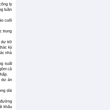
công ty
ng tuần
ào cuối
c trung
 dự trữ
thác kỳ
các nhà
ng suất
 gồm cả
thấp.
g dự án
ọng dài
c đường
ất khẩu