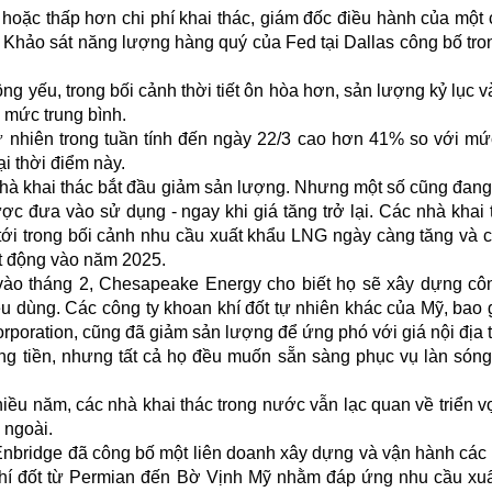
hoặc thấp hơn chi phí khai thác, giám đốc điều hành của một 
về Khảo sát năng lượng hàng quý của Fed tại Dallas công bố tro
ng yếu, trong bối cảnh thời tiết ôn hòa hơn, sản lượng kỷ lục v
 mức trung bình.
tự nhiên trong tuần tính đến ngày 22/3 cao hơn 41% so với mứ
i thời điểm này.
nhà khai thác bắt đầu giảm sản lượng. Nhưng một số cũng đang
c đưa vào sử dụng - ngay khi giá tăng trở lại. Các nhà khai 
 tới trong bối cảnh nhu cầu xuất khẩu LNG ngày càng tăng và 
t động vào năm 2025.
ào tháng 2, Chesapeake Energy cho biết họ sẽ xây dựng cô
êu dùng. Các công ty khoan khí đốt tự nhiên khác của Mỹ, bao
rporation, cũng đã giảm sản lượng để ứng phó với giá nội địa 
ng tiền, nhưng tất cả họ đều muốn sẵn sàng phục vụ làn són
hiều năm, các nhà khai thác trong nước vẫn lạc quan về triển v
 ngoài.
 Enbridge đã công bố một liên doanh xây dựng và vận hành cá
 khí đốt từ Permian đến Bờ Vịnh Mỹ nhằm đáp ứng nhu cầu xu