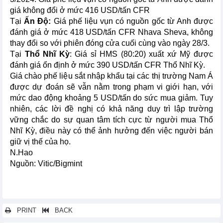
giá không đổi ở mức 416 USD/tấn CFR
Tại
Ấn Độ:
Giá phế liệu vụn có nguồn gốc từ Anh được
đánh giá ở mức 418 USD/tấn CFR Nhava Sheva, không
thay đổi so với phiên đóng cửa cuối cùng vào ngày 28/3.
Tại
Thổ Nhĩ Kỳ
: Giá sỉ HMS (80:20) xuất xứ Mỹ được
đánh giá ổn định ở mức 390 USD/tấn CFR Thổ Nhĩ Kỳ.
Giá chào phế liệu sắt nhập khẩu tại các thị trường Nam Á
được dự đoán sẽ vẫn nằm trong phạm vi giới hạn, với
mức dao động khoảng 5 USD/tấn do sức mua giảm. Tuy
nhiên, các lời đề nghị có khả năng duy trì lập trường
vững chắc do sự quan tâm tích cực từ người mua Thổ
Nhĩ Kỳ, điều này có thể ảnh hưởng đến việc người bán
giữ vị thế của họ.
N.Hao
Nguồn: Vitic/Bigmint
PRINT
BACK