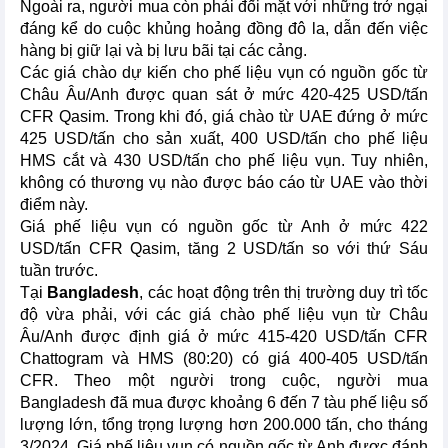
Ngoài ra, người mua còn phải đối mặt với những trở ngại
đáng kể do cuộc khủng hoảng đồng đô la, dẫn đến việc
hàng bị giữ lại và bị lưu bãi tại các cảng.
Các giá chào dự kiến cho phế liệu vụn có nguồn gốc từ
Châu Âu/Anh được quan sát ở mức 420-425 USD/tấn
CFR Qasim. Trong khi đó, giá chào từ UAE đứng ở mức
425 USD/tấn cho sản xuất, 400 USD/tấn cho phế liệu
HMS cắt và 430 USD/tấn cho phế liệu vụn. Tuy nhiên,
không có thương vụ nào được báo cáo từ UAE vào thời
điểm này.
Giá phế liệu vụn có nguồn gốc từ Anh ở mức 422
USD/tấn CFR Qasim, tăng 2 USD/tấn so với thứ Sáu
tuần trước.
Tại
Bangladesh
, các hoạt động trên thị trường duy trì tốc
độ vừa phải, với các giá chào phế liệu vụn từ Châu
Âu/Anh được định giá ở mức 415-420 USD/tấn CFR
Chattogram và HMS (80:20) có giá 400-405 USD/tấn
CFR. Theo một người trong cuộc, người mua
Bangladesh đã mua được khoảng 6 đến 7 tàu phế liệu số
lượng lớn, tổng trọng lượng hơn 200.000 tấn, cho tháng
3/2024. Giá phế liệu vụn có nguồn gốc từ Anh được đánh