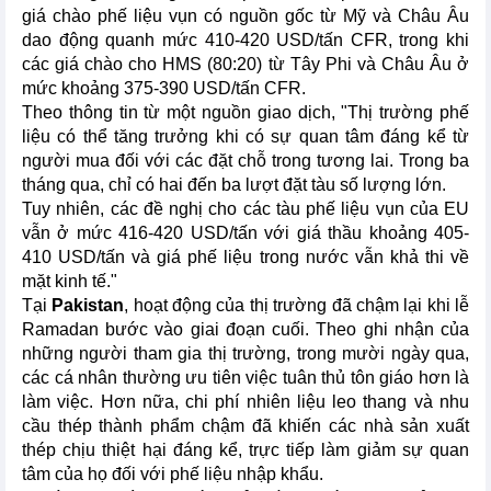
giá chào phế liệu vụn có nguồn gốc từ Mỹ và Châu Âu
dao động quanh mức 410-420 USD/tấn CFR, trong khi
các giá chào cho HMS (80:20) từ Tây Phi và Châu Âu ở
mức khoảng 375-390 USD/tấn CFR.
Theo thông tin từ một nguồn giao dịch, "Thị trường phế
liệu có thể tăng trưởng khi có sự quan tâm đáng kể từ
người mua đối với các đặt chỗ trong tương lai. Trong ba
tháng qua, chỉ có hai đến ba lượt đặt tàu số lượng lớn.
Tuy nhiên, các đề nghị cho các tàu phế liệu vụn của EU
vẫn ở mức 416-420 USD/tấn với giá thầu khoảng 405-
410 USD/tấn và giá phế liệu trong nước vẫn khả thi về
mặt kinh tế."
Tại
Pakistan
, hoạt động của thị trường đã chậm lại khi lễ
Ramadan bước vào giai đoạn cuối. Theo ghi nhận của
những người tham gia thị trường, trong mười ngày qua,
các cá nhân thường ưu tiên việc tuân thủ tôn giáo hơn là
làm việc. Hơn nữa, chi phí nhiên liệu leo thang và nhu
cầu thép thành phẩm chậm đã khiến các nhà sản xuất
thép chịu thiệt hại đáng kể, trực tiếp làm giảm sự quan
tâm của họ đối với phế liệu nhập khẩu.