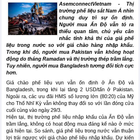
AsemconnectVietnam - Thị
trường phế liệu sắt Nam Á nhìn
chung duy trì sự ổn định.
Người mua Ấn Độ vẫn tỏ ra
thiếu quan tâm, chủ yếu cân
nhắc tính khả thi của giá phế
liệu trong nước so với giá chào hàng nhập khẩu.
Trong khi đó, người mua Pakistan vẫn không hoạt
động do tháng Ramadan và thị trường thép trầm lắng.
Tuy nhiên, người mua Bangladesh tương đối tích cực
hơn.
Giá chào phế liệu vụn vẫn ổn định ở Ấn Độ và
Bangladesh, trong khi lại tăng 2 USD/tấn ở Pakistan.
Ngoài ra, các ưu đãi HMS số lượng lớn (80:20) của Mỹ
cho Thổ Nhĩ Kỳ vẫn không thay đổi so với lần đóng cửa
cuối cùng vào ngày 29/3.
Hiện tại, thị trường phế liệu nhập khẩu của Ấn Độ vẫn
trầm lắng, không có hoạt động mua đáng kể nào ở mức
giá hiện tại. So sánh, giá phế liệu trong nước vẫn thuận
lợi trái ngược với giá chào phế liệu nhập khẩu. Dự kiến