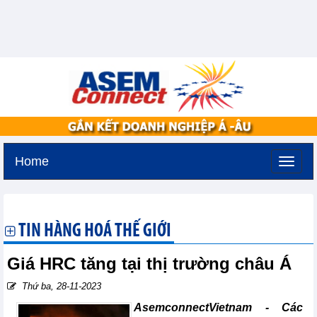
Home
Thứ năm, 6-8-2026 -
8:48
GMT+7
TIN HÀNG HOÁ THẾ GIỚI
Giá HRC tăng tại thị trường châu Á
Thứ ba, 28-11-2023
AsemconnectVietnam - Các