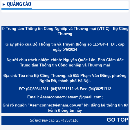
QUẢNG CÁO
© Trung tâm Thông tin Công Nghiệp và Thương mại (VITIC) - Bộ Công
Thương
Giấy phép của Bộ Thông tin và Truyền thông số 115/GP-TTĐT, cấp
ngày 5/6/2024
Người chịu trách nhiệm chính: Nguyễn Quốc Lân, Phó Giám đốc
Trung tâm Thông tin Công nghiệp và Thương mại
Địa chỉ: Tòa nhà Bộ Công Thương, số 655 Phạm Văn Đồng, phường
Nghĩa Đô, thành phố Hà Nội.
ĐT: (04)39341911; (04)38251312 và Fax: (04)38251312
Email: Asemconnectvietnam@gmail.com;
Ghi rõ nguồn "Asemconnectvietnam.gov.vn" khi đăng lại thông tin từ
kênh thông tin này
GO TOP
Số lượt truy cập: 25743584116