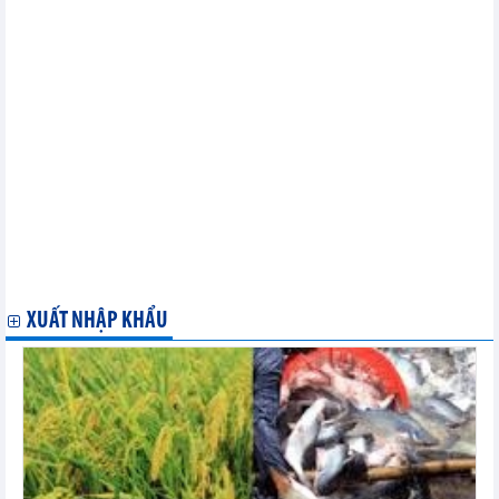
Ấn Độ-ASEAN phát động Lễ hội Hạt kê hướng tới đảm bảo an
ninh lương thực
OPEC+ tuyên bố hoãn cuộc họp cấp bộ trưởng đến cuối tháng
11
Thị trường năng lượng và kim loại ngày 21/11: Giá xăng dầu trái
chiều
Cơ hội mở rộng thị phần hàng nông thủy sản, thực phẩm Việt
Nam tại Nhật Bản
Khủng hoảng khan hiếm đường - thêm một mối lo ngại lớn của
thế giới
Ấn Độ tiếp tục duy trì lệnh cấm xuất khẩu gạo đến năm 2024
Các nhà xuất khẩu tăng mạnh chào mặt hàng thép tại ASEAN
Thị trường năng lượng và kim loại thế giới ngày 20/11: Giá xăng
dầu tăng nhẹ
XUẤT NHẬP KHẨU