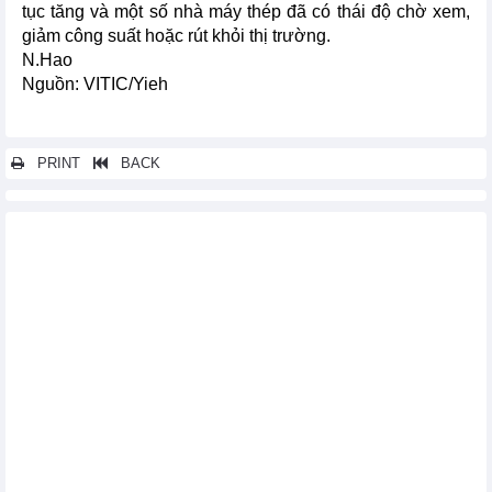
tục tăng và một số nhà máy thép đã có thái độ chờ xem,
giảm công suất hoặc rút khỏi thị trường.
N.Hao
Nguồn: VITIC/Yieh
PRINT
BACK
Các tin khác...
Thị trường nông sản thế giới ngày 28/11: Giá đậu tương thấp
nhất trong 3 tuần
Thị trường năng lượng và kim loại thế giới ngày 28/11: Giá vàng
tăng cao, giá niken giảm xuống mức thấp nhất trong 3 năm
Xuất khẩu thép cây của Mỹ tăng trong tháng 9
Thị trường năng lượng và kim loại thế giới ngày 24/11: Giá
Nikel chạm mức thấp nhất hơn 2 năm
Thị trường nông sản thế giới ngày 24/11: Giá tiêu tăng giảm nhẹ
IEA: Các công ty dầu khí cần chi 50% tiền đầu tư cho năng
lượng sạch
Thị trường nội địa bão hòa, Nga bãi bỏ lệnh cấm xuất khẩu dầu
diesel