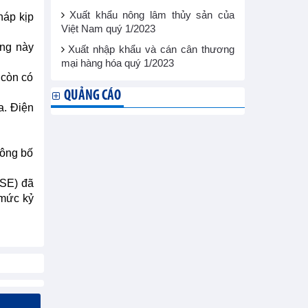
Xuất khẩu nông lâm thủy sản của
háp kịp
Việt Nam quý 1/2023
àng này
Xuất nhập khẩu và cán cân thương
mại hàng hóa quý 1/2023
 còn có
QUẢNG CÁO
a. Điện
công bố
TSE) đã
 mức kỷ