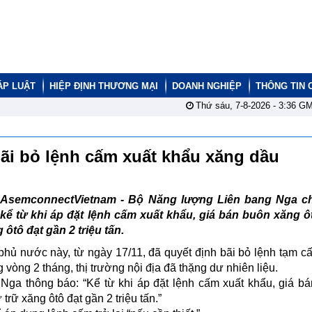
ÁP LUẬT
HIỆP ĐỊNH THƯƠNG MẠI
DOANH NGHIỆP
THÔNG TIN 
Thứ sáu, 7-8-2026 -
3:36
GM
bãi bỏ lệnh cấm xuất khẩu xăng dầu
AsemconnectVietnam - Bộ Năng lượng Liên bang Nga ch
kể từ khi áp đặt lệnh cấm xuất khẩu, giá bán buôn xăng ô
ôtô đạt gần 2 triệu tấn.
hủ nước này, từ ngày 17/11, đã quyết định bãi bỏ lệnh tạm c
òng 2 tháng, thị trường nội địa đã thặng dư nhiên liệu.
ga thông báo: “Kể từ khi áp đặt lệnh cấm xuất khẩu, giá b
trữ xăng ôtô đạt gần 2 triệu tấn.”