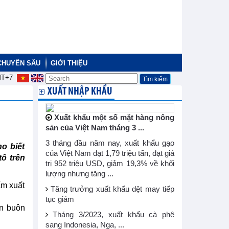
CHUYÊN SÂU
GIỚI THIỆU
T+7
XUẤT NHẬP KHẨU
Xuất khẩu một số mặt hàng nông
sản của Việt Nam tháng 3 ...
3 tháng đầu năm nay, xuất khẩu gạo
o biết
của Việt Nam đạt 1,79 triệu tấn, đạt giá
tô trên
trị 952 triệu USD, giảm 19,3% về khối
lượng nhưng tăng ...
ấm xuất
Tăng trưởng xuất khẩu dệt may tiếp
tục giảm
án buôn
Tháng 3/2023, xuất khẩu cà phê
sang Indonesia, Nga, ...