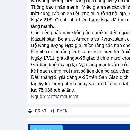
Bộ Năng lượng Liên bang nga cũng lưu ý có thể á
Thông báo nhấn mạnh: “Việc giám sát các chỉ số
thời cung cấp nhiên liệu cho thị trường nội địa,
Ngày 21/9, Chính phủ Liên bang Nga đã tạm c
tăng mạnh.
Các biện pháp này không ảnh hưởng đến nguồn 
Kazakhstan, Belarus, Armenia và Kyrgyzstan), 
Bộ Năng lượng Nga giải thích rằng các hạn chế 
Kremlin nói rõ rằng lệnh cấm sẽ có hiệu lực “miễ
Ngày 17/11, giá xăng A-95 giao dịch ở mức khoả
Giá bán buôn xăng tại Nga tăng mạnh vào mùa
kế hoạch giảm một nửa số tiền đền bù các công t
Đầu tháng 9, giá xăng A-95 trên Sàn Giao dịc
lập kỷ lục trong nhiều ngày và lần đầu tiên đạ
lục 75.036 ruble/tấn./.
Nguồn: vietnamplus.vn
PRINT
BACK