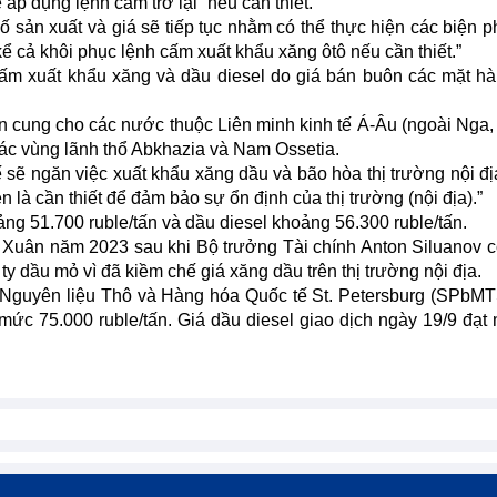
p dụng lệnh cấm trở lại “nếu cần thiết.”
 sản xuất và giá sẽ tiếp tục nhằm có thể thực hiện các biện p
 kể cả khôi phục lệnh cấm xuất khẩu xăng ôtô nếu cần thiết.”
ấm xuất khẩu xăng và dầu diesel do giá bán buôn các mặt h
cung cho các nước thuộc Liên minh kinh tế Á-Âu (ngoài Nga,
các vùng lãnh thổ Abkhazia và Nam Ossetia.
sẽ ngăn việc xuất khẩu xăng dầu và bão hòa thị trường nội đị
n là cần thiết để đảm bảo sự ổn định của thị trường (nội địa).”
ng 51.700 ruble/tấn và dầu diesel khoảng 56.300 ruble/tấn.
 Xuân năm 2023 sau khi Bộ trưởng Tài chính Anton Siluanov 
y dầu mỏ vì đã kiềm chế giá xăng dầu trên thị trường nội địa.
h Nguyên liệu Thô và Hàng hóa Quốc tế St. Petersburg (SPbM
t mức 75.000 ruble/tấn. Giá dầu diesel giao dịch ngày 19/9 đạt