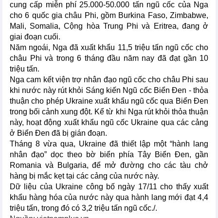
cung cấp miễn phí 25.000-50.000 tấn ngũ cốc của Nga
cho 6 quốc gia châu Phi, gồm Burkina Faso, Zimbabwe,
Mali, Somalia, Cộng hòa Trung Phi và Eritrea, đang ở
giai đoạn cuối.
Năm ngoái, Nga đã xuất khẩu 11,5 triệu tấn ngũ cốc cho
châu Phi và trong 6 tháng đầu năm nay đã đạt gần 10
triệu tấn.
Nga cam kết viện trợ nhân đạo ngũ cốc cho châu Phi sau
khi nước này rút khỏi Sáng kiến Ngũ cốc Biển Đen - thỏa
thuận cho phép Ukraine xuất khẩu ngũ cốc qua Biển Đen
trong bối cảnh xung đột. Kể từ khi Nga rút khỏi thỏa thuận
này, hoạt động xuất khẩu ngũ cốc Ukraine qua các cảng
ở Biển Đen đã bị gián đoạn.
Tháng 8 vừa qua, Ukraine đã thiết lập một “hành lang
nhân đạo” dọc theo bờ biển phía Tây Biển Đen, gần
Romania và Bulgaria, để mở đường cho các tàu chở
hàng bị mắc kẹt tại các cảng của nước này.
Dữ liệu của Ukraine công bố ngày 17/11 cho thấy xuất
khẩu hàng hóa của nước này qua hành lang mới đạt 4,4
triệu tấn, trong đó có 3,2 triệu tấn ngũ cốc./.