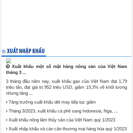
Trung Quốc: Nhập khẩu thiết bị sản xuất chip tăng hơn 90% so
với cùng kỳ 2023
IEA nâng dự báo tăng trưởng nhu cầu dầu mỏ trong năm 2023
và 2024
Thị trường năng lượng và kim loại thế giới ngày 15/11: Giá vàng
tiếp tục tăng mạnh
Thị trường thép và nguyên liệu sản xuất thép Trung Quốc ngày
15/11: Giá quặng sắt tăng hơn 2% lên mức cao nhất 2 năm rưỡi
XUẤT NHẬP KHẨU
Xuất khẩu một số mặt hàng nông sản của Việt Nam
tháng 3 ...
3 tháng đầu năm nay, xuất khẩu gạo của Việt Nam đạt 1,79
triệu tấn, đạt giá trị 952 triệu USD, giảm 19,3% về khối lượng
nhưng tăng ...
Tăng trưởng xuất khẩu dệt may tiếp tục giảm
Tháng 3/2023, xuất khẩu cà phê sang Indonesia, Nga, ...
Xuất khẩu nông lâm thủy sản của Việt Nam quý 1/2023
Xuất nhập khẩu và cán cân thương mại hàng hóa quý 1/2023