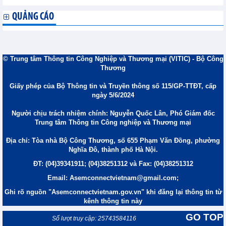
QUẢNG CÁO
© Trung tâm Thông tin Công Nghiệp và Thương mại (VITIC) - Bộ Công
Thương
Giấy phép của Bộ Thông tin và Truyền thông số 115/GP-TTĐT, cấp
ngày 5/6/2024
Người chịu trách nhiệm chính: Nguyễn Quốc Lân, Phó Giám đốc
Trung tâm Thông tin Công nghiệp và Thương mại
Địa chỉ: Tòa nhà Bộ Công Thương, số 655 Phạm Văn Đồng, phường
Nghĩa Đô, thành phố Hà Nội.
ĐT: (04)39341911; (04)38251312 và Fax: (04)38251312
Email: Asemconnectvietnam@gmail.com;
Ghi rõ nguồn "Asemconnectvietnam.gov.vn" khi đăng lại thông tin từ
kênh thông tin này
GO TOP
Số lượt truy cập: 25743584116