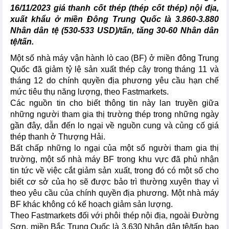
16/11/2023 giá thanh cốt thép (thép cốt thép) nội địa,
xuất khẩu ở miền Đông Trung Quốc là 3.860-3.880
Nhân dân tệ (530-533 USD)/tấn, tăng 30-60 Nhân dân
tệ/tấn.
Một số nhà máy vận hành lò cao (BF) ở miền đông Trung
Quốc đã giảm tỷ lệ sản xuất thép cây trong tháng 11 và
tháng 12 do chính quyền địa phương yêu cầu hạn chế
mức tiêu thụ năng lượng, theo Fastmarkets.
Các nguồn tin cho biết thông tin này lan truyền giữa
những người tham gia thị trường thép trong những ngày
gần đây, dẫn đến lo ngại về nguồn cung và củng cố giá
thép thanh ở Thượng Hải.
Bất chấp những lo ngại của một số người tham gia thị
trường, một số nhà máy BF trong khu vực đã phủ nhận
tin tức về việc cắt giảm sản xuất, trong đó có một số cho
biết cơ sở của họ sẽ được bảo trì thường xuyên thay vì
theo yêu cầu của chính quyền địa phương. Một nhà máy
BF khác không có kế hoạch giảm sản lượng.
Theo Fastmarkets đối với phôi thép nội địa, ngoài Đường
Sơn, miền Bắc Trung Quốc là 3.630 Nhân dân tệ/tấn bao