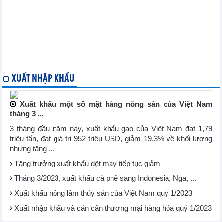
tiếp tục tăng mạnh
Thị trường thép và nguyên liệu sản xuất thép Trung Quốc ngày
15/11: Giá quặng sắt tăng hơn 2% lên mức cao nhất 2 năm rưỡi
Đài Loan sẽ tăng cường kiểm tra súp lơ xanh nhập khẩu từ Việt
Nam
Indonesia có kế hoạch nhập khẩu 5 triệu tấn gạo từ nay đến
năm 2024
XUẤT NHẬP KHẨU
Xuất khẩu một số mặt hàng nông sản của Việt Nam
tháng 3 ...
3 tháng đầu năm nay, xuất khẩu gạo của Việt Nam đạt 1,79
triệu tấn, đạt giá trị 952 triệu USD, giảm 19,3% về khối lượng
nhưng tăng ...
Tăng trưởng xuất khẩu dệt may tiếp tục giảm
Tháng 3/2023, xuất khẩu cà phê sang Indonesia, Nga, ...
Xuất khẩu nông lâm thủy sản của Việt Nam quý 1/2023
Xuất nhập khẩu và cán cân thương mại hàng hóa quý 1/2023