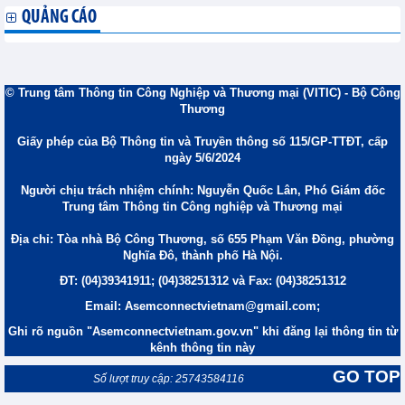
QUẢNG CÁO
© Trung tâm Thông tin Công Nghiệp và Thương mại (VITIC) - Bộ Công
Thương
Giấy phép của Bộ Thông tin và Truyền thông số 115/GP-TTĐT, cấp
ngày 5/6/2024
Người chịu trách nhiệm chính: Nguyễn Quốc Lân, Phó Giám đốc
Trung tâm Thông tin Công nghiệp và Thương mại
Địa chỉ: Tòa nhà Bộ Công Thương, số 655 Phạm Văn Đồng, phường
Nghĩa Đô, thành phố Hà Nội.
ĐT: (04)39341911; (04)38251312 và Fax: (04)38251312
Email: Asemconnectvietnam@gmail.com;
Ghi rõ nguồn "Asemconnectvietnam.gov.vn" khi đăng lại thông tin từ
kênh thông tin này
GO TOP
Số lượt truy cập: 25743584116