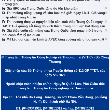
lượng gió
Giá HRC của Trung Quốc tăng do tồn kho giảm
Thị trường năng lượng và kim loại thế giới ngày 14/11: Giá vàng
thấp nhất trong 4 tuần
Thị trường thép và nguyên liệu sản xuất thép Trung Quốc ngày
14/11: Giá quặng sắt tăng do kích thích trong lĩnh vực bất động sản
Giá thép cuộn cán nóng của Trung Quốc tăng ngày thứ 3 trong
bối cảnh tâm lý lạc quan
Mỹ kêu gọi các nền kinh tế APEC tăng cường năng lực sản xuất
© Trung tâm Thông tin Công Nghiệp và Thương mại (VITIC) - Bộ Công
Thương
Giấy phép của Bộ Thông tin và Truyền thông số 115/GP-TTĐT, cấp
ngày 5/6/2024
Người chịu trách nhiệm chính: Nguyễn Quốc Lân, Phó Giám đốc
Trung tâm Thông tin Công nghiệp và Thương mại
Địa chỉ: Tòa nhà Bộ Công Thương, số 655 Phạm Văn Đồng, phường
Nghĩa Đô, thành phố Hà Nội.
ĐT: (04)39341911; (04)38251312 và Fax: (04)38251312