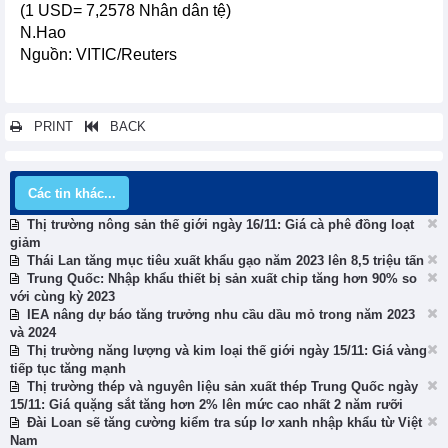
(1 USD= 7,2578 Nhân dân tệ)
N.Hao
Nguồn: VITIC/Reuters
PRINT
BACK
Các tin khác...
Thị trường nông sản thế giới ngày 16/11: Giá cà phê đồng loạt
giảm
Thái Lan tăng mục tiêu xuất khẩu gạo năm 2023 lên 8,5 triệu tấn
Trung Quốc: Nhập khẩu thiết bị sản xuất chip tăng hơn 90% so
với cùng kỳ 2023
IEA nâng dự báo tăng trưởng nhu cầu dầu mỏ trong năm 2023
và 2024
Thị trường năng lượng và kim loại thế giới ngày 15/11: Giá vàng
tiếp tục tăng mạnh
Thị trường thép và nguyên liệu sản xuất thép Trung Quốc ngày
15/11: Giá quặng sắt tăng hơn 2% lên mức cao nhất 2 năm rưỡi
Đài Loan sẽ tăng cường kiểm tra súp lơ xanh nhập khẩu từ Việt
Nam