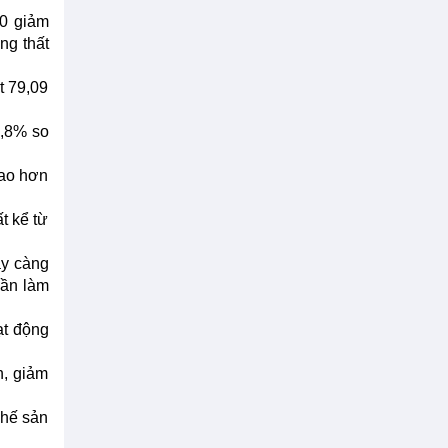
10 giảm
ng thất
t 79,09
1,8% so
cao hơn
t kể từ
ày càng
hần làm
ạt động
n, giảm
chế sản