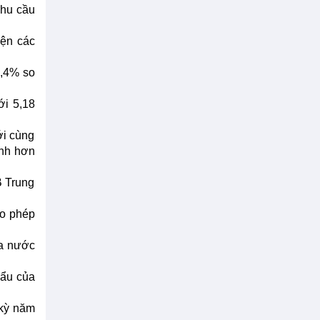
Nhu cầu
iện các
1,4% so
ới 5,18
ới cùng
anh hơn
B Trung
ho phép
ua nước
hẩu của
 kỳ năm