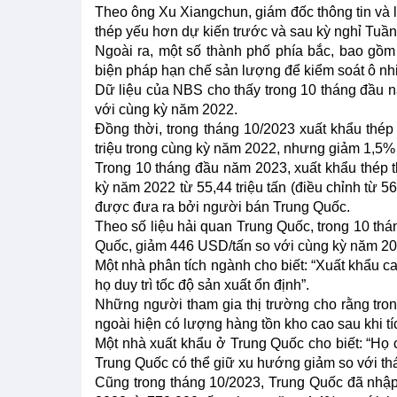
Theo ông Xu Xiangchun, giám đốc thông tin và là
thép yếu hơn dự kiến trước và sau kỳ nghỉ Tuần 
Ngoài ra, một số thành phố phía bắc, bao gồ
biện pháp hạn chế sản lượng để kiểm soát ô nh
Dữ liệu của NBS cho thấy trong 10 tháng đầu nă
với cùng kỳ năm 2022.
Đồng thời, trong tháng 10/2023 xuất khẩu thép
triệu trong cùng kỳ năm 2022, nhưng giảm 1,5% s
Trong 10 tháng đầu năm 2023, xuất khẩu thép t
kỳ năm 2022 từ 55,44 triệu tấn (điều chỉnh từ 5
được đưa ra bởi người bán Trung Quốc.
Theo số liệu hải quan Trung Quốc, trong 10 th
Quốc, giảm 446 USD/tấn so với cùng kỳ năm 2
Một nhà phân tích ngành cho biết: “Xuất khẩu c
họ duy trì tốc độ sản xuất ổn định”.
Những người tham gia thị trường cho rằng tr
ngoài hiện có lượng hàng tồn kho cao sau khi t
Một nhà xuất khẩu ở Trung Quốc cho biết: “Họ c
Trung Quốc có thể giữ xu hướng giảm so với thá
Cũng trong tháng 10/2023, Trung Quốc đã nhậ