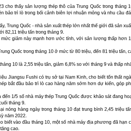
23 cho thấy sản lượng thép thô của Trung Quốc trong tháng 
ện bảo trì lò trong bối cảnh biên lợi nhuận mỏng và nhu cầu đá
y, Trung Quốc - nhà sản xuất thép lớn nhất thế giới đã sản xuấ
ới 82,11 triệu tấn trong tháng 9.
g mức giảm này mạnh hơn ước tính, với sản lượng thấp hơn 
rung Quốc trong tháng 10 ở mức từ 80 triệu, đến 81 triệu tấn, 
háng 10 là 2,55 triệu tấn, giảm 6,8% so với tháng 9 và thấp nhấ
u Jiangsu Fushi có trụ sở tại Nam Kinh, cho biết tổn thất ng
thép bắt đầu bảo trì lò cao hàng năm sớm hơn dự kiến, góp p
ưa đến 1/5 số nhà máy thép Trung Quốc được khảo sát đang ho
cuối tháng 9.
i nóng hàng ngày trong tháng 10 đạt trung bình 2,45 triệu tấ
 kỳ năm 2022.
ho biết vào đầu tháng 10, một số nhà máy địa phương đã hạn 
 tăng cao.