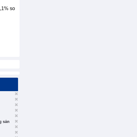
0,1% so
g sản