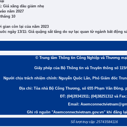
oại
11: Giá xăng dầu giảm nhẹ
 vào năm 2027
 tháng 10
i gian còn lại của năm 2023
Quốc ngày 13/11: Giá quặng sắt tăng do sự lạc quan từ ngành bất động s
© Trung tâm Thông tin Công Nghiệp và Thương mại
Giấy phép của Bộ Thông tin và Truyền thông số 115
Người chịu trách nhiệm chính: Nguyễn Quốc Lân, Phó Giám đốc Tru
Địa chỉ: Tòa nhà Bộ Công Thương, số 655 Phạm Văn Đồng, 
ĐT: (04)39341911; (04)38251312 và Fax:
Email: Asemconnectvietnam@gm
Ghi rõ nguồn "Asemconnectvietnam.gov.vn" khi đăng lại 
Số lượt truy cập: 25743584116