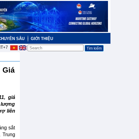
CHUYÊN SÂU
GIỚI THIỆU
T+7
 Giá
1, giá
 lượng
ợ liên
ặng sắt
a Trung