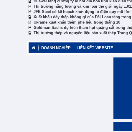
Huawei tăng cường tỷ lệ nội địa hóa linh kiện điện th
Thị trường năng lượng và kim loại thế giới ngày 13/
JFE Steel có kế hoạch khởi động lò điện quy mô lớn
Xuất khẩu dây thép không gỉ của Đài Loan tăng trong
Ukraine xuất khẩu thêm phế liệu trong tháng 10
Goldman Sachs dự kiến thâm hụt quặng sắt trong thờ
Thị trường thép và nguyên liệu sản xuất thép Trung 
DOANH NGHIỆP
LIÊN KẾT WEBSITE