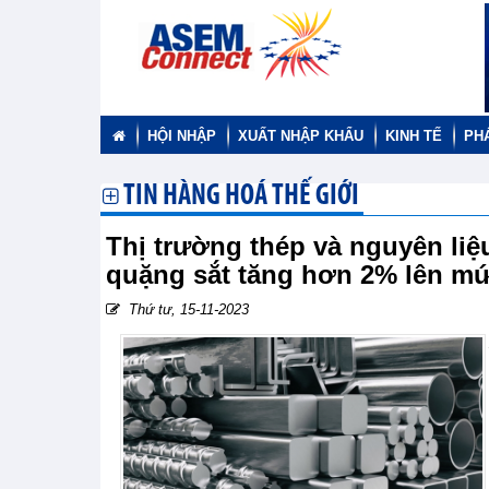
HỘI NHẬP
XUẤT NHẬP KHẨU
KINH TẾ
PH
TIN HÀNG HOÁ THẾ GIỚI
Thị trường thép và nguyên liệ
quặng sắt tăng hơn 2% lên mứ
Thứ tư, 15-11-2023