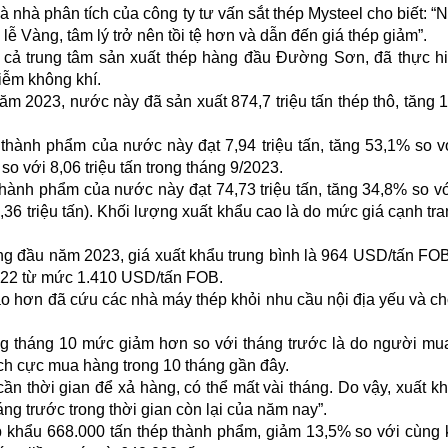
 nhà phân tích của công ty tư vấn sắt thép Mysteel cho biết: “
lễ Vàng, tâm lý trở nên tồi tệ hơn và dẫn đến giá thép giảm”.
m cả trung tâm sản xuất thép hàng đầu Đường Sơn, đã thực h
iễm không khí.
m 2023, nước này đã sản xuất 874,7 triệu tấn thép thô, tăng 
 thành phẩm của nước này đạt 7,94 triệu tấn, tăng 53,1% so v
o với 8,06 triệu tấn trong tháng 9/2023.
hành phẩm của nước này đạt 74,73 triệu tấn, tăng 34,8% so v
6,36 triệu tấn). Khối lượng xuất khẩu cao là do mức giá cạnh tr
áng đầu năm 2023, giá xuất khẩu trung bình là 964 USD/tấn FO
022 từ mức 1.410 USD/tấn FOB.
ao hơn đã cứu các nhà máy thép khỏi nhu cầu nội địa yếu và c
ong tháng 10 mức giảm hơn so với tháng trước là do người m
ích cực mua hàng trong 10 tháng gần đây.
ần thời gian để xả hàng, có thể mất vài tháng. Do vậy, xuất k
ng trước trong thời gian còn lại của năm nay”.
p khẩu 668.000 tấn thép thành phẩm, giảm 13,5% so với cùng