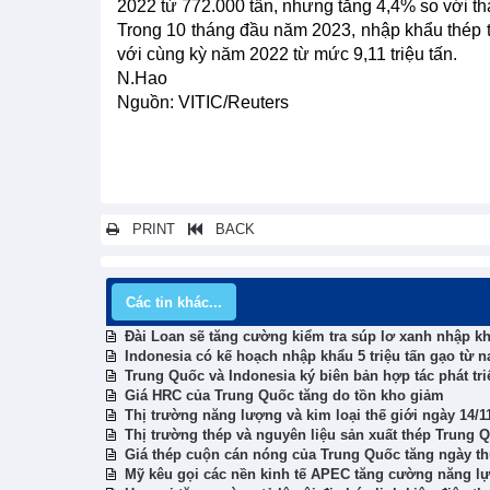
2022 từ 772.000 tấn, nhưng tăng 4,4% so với thá
Trong 10 tháng đầu năm 2023, nhập khẩu thép t
với cùng kỳ năm 2022 từ mức 9,11 triệu tấn.
N.Hao
Nguồn: VITIC/Reuters
PRINT
BACK
Các tin khác...
Đài Loan sẽ tăng cường kiểm tra súp lơ xanh nhập k
Indonesia có kế hoạch nhập khẩu 5 triệu tấn gạo từ 
Trung Quốc và Indonesia ký biên bản hợp tác phát tr
Giá HRC của Trung Quốc tăng do tồn kho giảm
Thị trường năng lượng và kim loại thế giới ngày 14/11
Thị trường thép và nguyên liệu sản xuất thép Trung Q
Giá thép cuộn cán nóng của Trung Quốc tăng ngày thứ
Mỹ kêu gọi các nền kinh tế APEC tăng cường năng lự