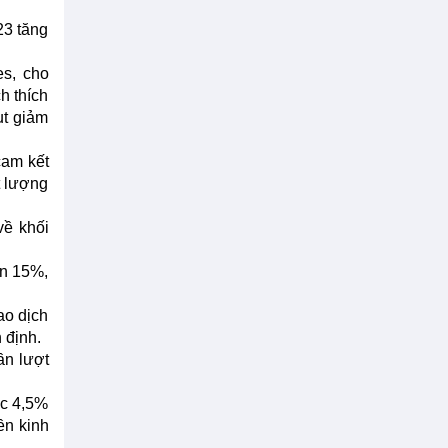
23 tăng
es, cho
h thích
ụt giảm
cam kết
t lượng
về khối
ơn 15%,
ao dịch
 định.
ần lượt
ức 4,5%
ền kinh