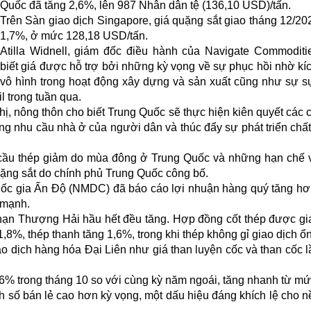
Quốc đã tăng 2,6%, lên 987 Nhân dân tệ (136,10 USD)/tấn.
Trên Sàn giao dịch Singapore, giá quặng sắt giao tháng 12/20
1,7%, ở mức 128,18 USD/tấn.
Atilla Widnell, giám đốc điều hành của Navigate Commoditi
biết giá được hỗ trợ bởi những kỳ vọng về sự phục hồi nhờ kíc
vô hình trong hoạt động xây dựng và sản xuất cũng như sự s
l trong tuần qua.
, nông thôn cho biết Trung Quốc sẽ thực hiện kiên quyết các 
ng nhu cầu nhà ở của người dân và thúc đẩy sự phát triển chấ
cầu thép giảm do mùa đông ở Trung Quốc và những hạn chế 
uặng sắt do chính phủ Trung Quốc công bố.
Quốc gia Ấn Độ (NMDC) đã báo cáo lợi nhuận hàng quý tăng h
 mạnh.
 hạn Thượng Hải hầu hết đều tăng. Hợp đồng cốt thép được gi
,8%, thép thanh tăng 1,6%, trong khi thép không gỉ giao dịch ổn
ao dịch hàng hóa Đại Liên như giá than luyện cốc và than cốc l
6% trong tháng 10 so với cùng kỳ năm ngoái, tăng nhanh từ m
nh số bán lẻ cao hơn kỳ vọng, một dấu hiệu đáng khích lệ cho n