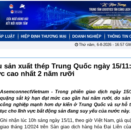
ÁP LUẬT
HIỆP ĐỊNH THƯƠNG MẠI
DOANH NGHIỆP
THÔNG TIN 
Thứ năm, 6-8-2026 -
16:57
GM
u sản xuất thép Trung Quốc ngày 15/11:
c cao nhất 2 năm rưỡi
AsemconnectVietnam - Trong phiên giao dịch ngày 15/1
quặng sắt kỳ hạn đạt mức cao gần hai năm rưỡi, do sản
công nghiệp mạnh hơn dự kiến ở Trung Quốc và sự hỗ tr
tục cho lĩnh vực bất động sản đang suy yếu của nước này.
Ghi nhận lúc 10h sáng ngày 15/11, theo giờ Việt Nam, giá qu
giao tháng 1/2024 trên Sàn giao dịch hàng hóa Đại Liên củ