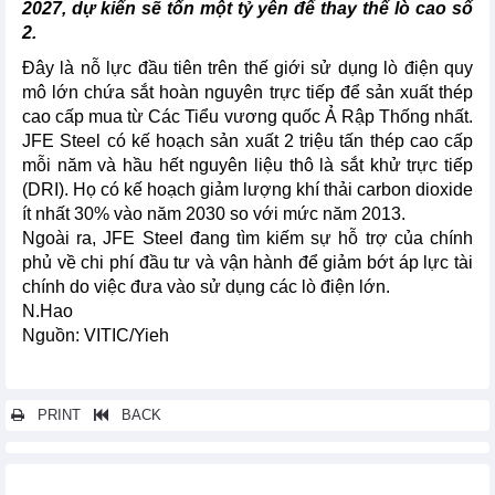
2027, dự kiến sẽ tốn một tỷ yên để thay thế lò cao số
2.
Đây là nỗ lực đầu tiên trên thế giới sử dụng lò điện quy
mô lớn chứa sắt hoàn nguyên trực tiếp để sản xuất thép
cao cấp mua từ Các Tiểu vương quốc Ả Rập Thống nhất.
JFE Steel có kế hoạch sản xuất 2 triệu tấn thép cao cấp
mỗi năm và hầu hết nguyên liệu thô là sắt khử trực tiếp
(DRI). Họ có kế hoạch giảm lượng khí thải carbon dioxide
ít nhất 30% vào năm 2030 so với mức năm 2013.
Ngoài ra, JFE Steel đang tìm kiếm sự hỗ trợ của chính
phủ về chi phí đầu tư và vận hành để giảm bớt áp lực tài
chính do việc đưa vào sử dụng các lò điện lớn.
N.Hao
Nguồn: VITIC/Yieh
PRINT
BACK
Các tin khác...