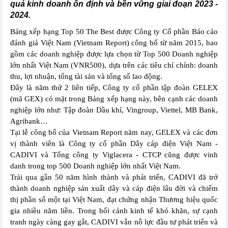
quả kinh doanh ổn định và bền vững giai đoạn 2023 -
2024.
Bảng xếp hạng Top 50 The Best được Công ty Cổ phần Báo cáo
đánh giá Việt Nam (Vietnam Report) công bố từ năm 2015, bao
gồm các doanh nghiệp được lựa chọn từ Top 500 Doanh nghiệp
lớn nhất Việt Nam (VNR500), dựa trên các tiêu chí chính: doanh
thu, lợi nhuận, tổng tài sản và tổng số lao động.
Đây là năm thứ 2 liên tiếp, Công ty cổ phần tập đoàn GELEX
(mã GEX) có mặt trong Bảng xếp hạng này, bên cạnh các doanh
nghiệp lớn như: Tập đoàn Dầu khí, Vingroup, Viettel, MB Bank,
Agribank…
Tại lễ công bố của Vietnam Report năm nay, GELEX và các đơn
vị thành viên là Công ty cổ phần Dây cáp điện Việt Nam -
CADIVI và Tổng công ty Viglacera - CTCP cũng được vinh
danh trong top 500 Doanh nghiệp lớn nhất Việt Nam.
Trải qua gần 50 năm hình thành và phát triển, CADIVI đã trở
thành doanh nghiệp sản xuất dây và cáp điện lâu đời và chiếm
thị phần số một tại Việt Nam, đạt chứng nhận Thương hiệu quốc
gia nhiều năm liền. Trong bối cảnh kinh tế khó khăn, sự cạnh
tranh ngày càng gay gắt, CADIVI vẫn nỗ lực đầu tư phát triển và