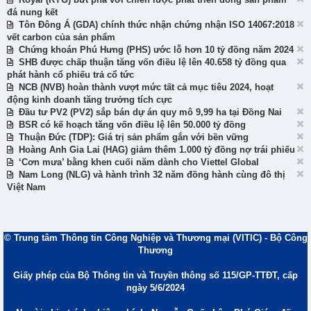
đá nung kết
Tôn Đông Á (GDA) chính thức nhận chứng nhận ISO 14067:2018
vết carbon của sản phẩm
Chứng khoán Phú Hưng (PHS) ước lỗ hơn 10 tỷ đồng năm 2024
SHB được chấp thuận tăng vốn điều lệ lên 40.658 tỷ đồng qua
phát hành cổ phiếu trả cổ tức
NCB (NVB) hoàn thành vượt mức tất cả mục tiêu 2024, hoạt
động kinh doanh tăng trưởng tích cực
Đầu tư PV2 (PV2) sắp bán dự án quy mô 9,99 ha tại Đồng Nai
BSR có kế hoạch tăng vốn điều lệ lên 50.000 tỷ đồng
Thuận Đức (TDP): Giá trị sản phẩm gắn với bền vững
Hoàng Anh Gia Lai (HAG) giảm thêm 1.000 tỷ đồng nợ trái phiếu
‘Cơn mưa’ bằng khen cuối năm dành cho Viettel Global
Nam Long (NLG) và hành trình 32 năm đồng hành cùng đô thị
Việt Nam
© Trung tâm Thông tin Công Nghiệp và Thương mại (VITIC) - Bộ Công
Thương
Giấy phép của Bộ Thông tin và Truyền thông số 115/GP-TTĐT, cấp
ngày 5/6/2024