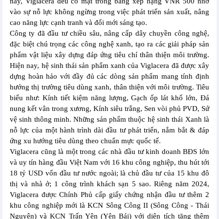
nay, Viglacera đều có mặt trong bảng xếp hạng VNR 500 nhờ
vào sự nỗ lực không ngừng trong việc phát triển sản xuất, nâng
cao năng lực cạnh tranh và đổi mới sáng tạo.
Công ty đã đầu tư chiều sâu, nâng cấp dây chuyền công nghệ,
đặc biệt chú trọng các công nghệ xanh, tạo ra các giải pháp sản
phẩm vật liệu xây dựng đáp ứng tiêu chí thân thiện môi trường.
Hiện nay, hệ sinh thái sản phẩm xanh của Viglacera đã được xây
dựng hoàn hảo với đầy đủ các dòng sản phẩm mang tính định
hướng thị trường tiêu dùng xanh, thân thiện với môi trường. Tiêu
biểu như: Kính tiết kiệm năng lượng, Gạch ốp lát khổ lớn, Đá
nung kết vân trong xương, Kính siêu trắng, Sen vòi phủ PVD, Sứ
vệ sinh thông minh. Những sản phẩm thuộc hệ sinh thái Xanh là
nỗ lực của một hành trình dài đầu tư phát triển, nắm bắt & đáp
ứng xu hướng tiêu dùng theo chuẩn mực quốc tế.
Viglacera cũng là một trong các nhà đầu tư kinh doanh BĐS lớn
và uy tín hàng đầu Việt Nam với 16 khu công nghiệp, thu hút tới
18 tỷ USD vốn đầu tư nước ngoài; là chủ đầu tư của 15 khu đô
thị và nhà ở; 1 công trình khách sạn 5 sao. Riêng năm 2024,
Viglacera được Chính Phủ cấp giấy chứng nhận đầu tư thêm 2
khu công nghiệp mới là KCN Sông Công II (Sông Công - Thái
Nguyên) và KCN Trấn Yên (Yên Bái) với diện tích tăng thêm