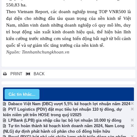
550,83 ha.
Theo Vietnam Report, các doanh nghiệp trong TOP VNR500 là
đại diện cho những đầu tàu quan trọng của nền kinh tế Việt
Nam, nhằm vinh danh những doanh nghiệp có quy mô lớn, duy
trì hoạt động sản xuất kinh doanh hiệu quả, thể hiện bản lĩnh
kiên cường trước những cơn sóng biến động bất ngờ từ bối cảnh
quốc tế và sự giảm tốc tăng trưởng của nền kinh tế.
Nguồn: Tinnhanhchungkhoan.vn
PRINT
BACK
Các tin khác...
Dabaco Việt Nam (DBC) vượt 5,5% kế hoạch lợi nhuận năm 2024
PVT Logistics (PDV) đặt mục tiêu lợi nhuận 110 tỷ đồng, dự
kiến niêm yết trên HOSE trong quý I/2025
LPBank (LPB) gia nhập câu lạc bộ lợi nhuận 10.000 tỷ đồng
Tự tin hoàn thành kế hoạch kinh doanh năm 2024, Nam Long
(NLG) dự định phát hành cổ phần cho cổ đông hiện hữu
Royal (RYG) bứt phá với chiến lược phát triển dòng sản phẩm