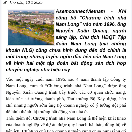
Thứ sáu, 10-1-2025
AsemconnectVietnam -
Khi
công bố “Chương trình nhà
Nam Long” vào năm 1996, ông
Nguyễn Xuân Quang, người
sáng lập, Chủ tịch HĐQT Tập
đoàn Nam Long (mã chứng
khoán NLG) cũng chưa hình dung đến đó chính là
một trong những tuyên ngôn đầu tiên của Nam Long
về hình hài một tập đoàn bất động sản tích hợp
chuyên nghiệp như hiện nay.
Vào một ngày cuối năm 1996, sau 4 năm thành lập Công ty
Nam Long, cụm từ “Chương trình nhà Nam Long” được ông
Nguyễn Xuân Quang trình bày trước các cơ quan chức năng,
kiến trúc sư trưởng thành phố, Thứ trưởng Bộ Xây dựng, báo
chí, những người sớm ủng hộ doanh nghiệp có ý tưởng đột phá
để hình thành thị trường bất động sản nhà ở.
Thời điểm đó, Chương trình nhà Nam Long là thể hiện khát khao
của doanh nghiệp về dự án được quy hoạch bài bản, đồng bộ về
tiện ích. Chính vị chủ tịch doanh nghiệp cũng chưa nghĩ rằng đó