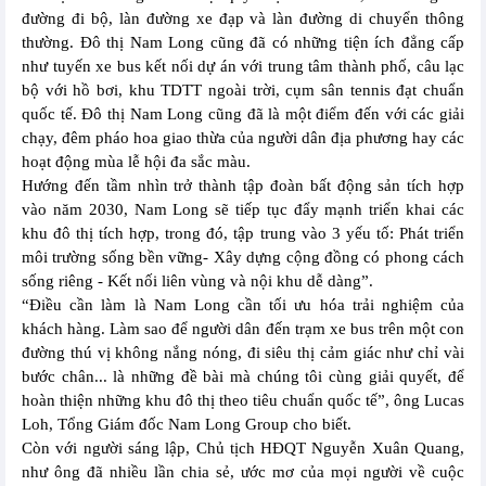
đường đi bộ, làn đường xe đạp và làn đường di chuyển thông
thường. Đô thị Nam Long cũng đã có những tiện ích đẳng cấp
như tuyến xe bus kết nối dự án với trung tâm thành phố, câu lạc
bộ với hồ bơi, khu TDTT ngoài trời, cụm sân tennis đạt chuẩn
quốc tế. Đô thị Nam Long cũng đã là một điểm đến với các giải
chạy, đêm pháo hoa giao thừa của người dân địa phương hay các
hoạt động mùa lễ hội đa sắc màu.
Hướng đến tầm nhìn trở thành tập đoàn bất động sản tích hợp
vào năm 2030, Nam Long sẽ tiếp tục đẩy mạnh triển khai các
khu đô thị tích hợp, trong đó, tập trung vào 3 yếu tố: Phát triển
môi trường sống bền vững- Xây dựng cộng đồng có phong cách
sống riêng - Kết nối liên vùng và nội khu dễ dàng”.
“Điều cần làm là Nam Long cần tối ưu hóa trải nghiệm của
khách hàng. Làm sao để người dân đến trạm xe bus trên một con
đường thú vị không nắng nóng, đi siêu thị cảm giác như chỉ vài
bước chân... là những đề bài mà chúng tôi cùng giải quyết, để
hoàn thiện những khu đô thị theo tiêu chuẩn quốc tế”, ông Lucas
Loh, Tổng Giám đốc Nam Long Group cho biết.
Còn với người sáng lập, Chủ tịch HĐQT Nguyễn Xuân Quang,
như ông đã nhiều lần chia sẻ, ước mơ của mọi người về cuộc