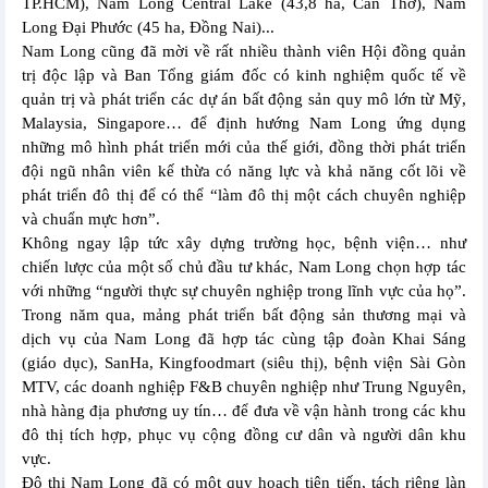
TP.HCM), Nam Long Central Lake (43,8 ha, Cần Thơ), Nam
Long Đại Phước (45 ha, Đồng Nai)...
Nam Long cũng đã mời về rất nhiều thành viên Hội đồng quản
trị độc lập và Ban Tổng giám đốc có kinh nghiệm quốc tế về
quản trị và phát triển các dự án bất động sản quy mô lớn từ Mỹ,
Malaysia, Singapore… để định hướng Nam Long ứng dụng
những mô hình phát triển mới của thế giới, đồng thời phát triển
đội ngũ nhân viên kế thừa có năng lực và khả năng cốt lõi về
phát triển đô thị để có thể “làm đô thị một cách chuyên nghiệp
và chuẩn mực hơn”.
Không ngay lập tức xây dựng trường học, bệnh viện… như
chiến lược của một số chủ đầu tư khác, Nam Long chọn hợp tác
với những “người thực sự chuyên nghiệp trong lĩnh vực của họ”.
Trong năm qua, mảng phát triển bất động sản thương mại và
dịch vụ của Nam Long đã hợp tác cùng tập đoàn Khai Sáng
(giáo dục), SanHa, Kingfoodmart (siêu thị), bệnh viện Sài Gòn
MTV, các doanh nghiệp F&B chuyên nghiệp như Trung Nguyên,
nhà hàng địa phương uy tín… để đưa về vận hành trong các khu
đô thị tích hợp, phục vụ cộng đồng cư dân và người dân khu
vực.
Đô thị Nam Long đã có một quy hoạch tiên tiến, tách riêng làn