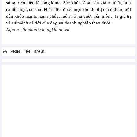
sống trước tiên là sống khỏe. Sức khỏe là tài sản giá trị nhất, hơn
cả tiền bạc, tài sản. Phát triển được một khu đô thị mà ở đó người
dân khỏe mạnh, hạnh phúc, luôn nở nụ cười trên môi… là giá trị
và sứ mệnh cả đời của ông và doanh nghiệp theo đuổi.
Nguồn: Tinnhanhchungkhoan.vn
PRINT
BACK
Các tin khác...
BSR có kế hoạch tăng vốn điều lệ lên 50.000 tỷ đồng
Thuận Đức (TDP): Giá trị sản phẩm gắn với bền vững
Hoàng Anh Gia Lai (HAG) giảm thêm 1.000 tỷ đồng nợ trái phiếu
‘Cơn mưa’ bằng khen cuối năm dành cho Viettel Global
Vietjet (VJC) hoàn thành mục tiêu 10 tàu bay mới trong năm
2024
VINA2: Hành trình 55 năm Vững Bước - Vươn Cao
Đầu tư và Thương mại TNG (TNG) vượt kế hoạch lợi nhuận năm
2024
Đầu tư Thương mại SMC (SMC) lên kế hoạch lãi 30 tỷ đồng
trong năm 2025