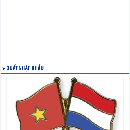
Vietcombank (VCB): Giá trị thương hiệu lớn nhất Việt Nam, quy
mô đạt 891,4 triệu USD
Tập đoàn Khang Điền (KDH) vươn tầm Top 10 Sao Vàng Đất Việt
2024
PVTrans (PVT) khác biệt nhờ tầm nhìn chiến lược
PVCFC (DCM) ước lợi nhuận ròng năm 2024 vượt 1.000 tỷ đồng
PV GAS (GAS) vượt 82% kế hoạch lợi nhuận năm 2024
Phát triển Đô thị Công nghiệp số 2 (D2D) đầu tư thứ cấp 233,2 tỷ
đồng vào dự án Khu công nghiệp Châu Đức
PV Power (POW) ước đạt 27.309 tỷ đồng doanh thu 11 tháng
2024
XUẤT NHẬP KHẨU