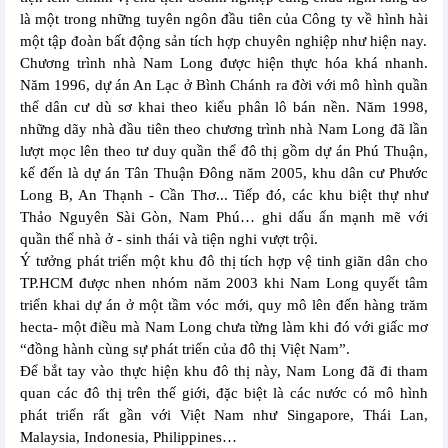
là một trong những tuyên ngôn đầu tiên của Công ty về hình hài
một tập đoàn bất động sản tích hợp chuyên nghiệp như hiện nay.
Chương trình nhà Nam Long được hiện thực hóa khá nhanh.
Năm 1996, dự án An Lạc ở Bình Chánh ra đời với mô hình quần
thể dân cư dù sơ khai theo kiểu phân lô bán nền. Năm 1998,
những dãy nhà đầu tiên theo chương trình nhà Nam Long đã lần
lượt mọc lên theo tư duy quần thể đô thị gồm dự án Phú Thuận,
kế đến là dự án Tân Thuận Đông năm 2005, khu dân cư Phước
Long B, An Thạnh - Cần Thơ... Tiếp đó, các khu biệt thự như
Thảo Nguyên Sài Gòn, Nam Phú… ghi dấu ấn mạnh mẽ với
quần thể nhà ở - sinh thái và tiện nghi vượt trội.
Ý tưởng phát triển một khu đô thị tích hợp vệ tinh giãn dân cho
TP.HCM được nhen nhóm năm 2003 khi Nam Long quyết tâm
triển khai dự án ở một tầm vóc mới, quy mô lên đến hàng trăm
hecta- một điều mà Nam Long chưa từng làm khi đó với giấc mơ
“đồng hành cùng sự phát triển của đô thị Việt Nam”.
Để bắt tay vào thực hiện khu đô thị này, Nam Long đã đi tham
quan các đô thị trên thế giới, đặc biệt là các nước có mô hình
phát triển rất gần với Việt Nam như Singapore, Thái Lan,
Malaysia, Indonesia, Philippines…