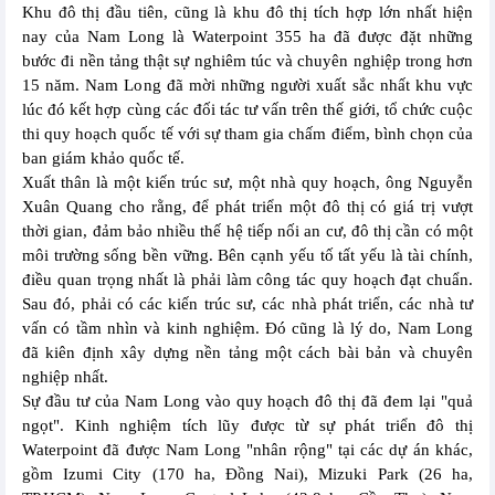
Khu đô thị đầu tiên, cũng là khu đô thị tích hợp lớn nhất hiện
nay của Nam Long là Waterpoint 355 ha đã được đặt những
bước đi nền tảng thật sự nghiêm túc và chuyên nghiệp trong hơn
15 năm. Nam Long đã mời những người xuất sắc nhất khu vực
lúc đó kết hợp cùng các đối tác tư vấn trên thế giới, tổ chức cuộc
thi quy hoạch quốc tế với sự tham gia chấm điểm, bình chọn của
ban giám khảo quốc tế.
Xuất thân là một kiến trúc sư, một nhà quy hoạch, ông Nguyễn
Xuân Quang cho rằng, để phát triển một đô thị có giá trị vượt
thời gian, đảm bảo nhiều thế hệ tiếp nối an cư, đô thị cần có một
môi trường sống bền vững. Bên cạnh yếu tố tất yếu là tài chính,
điều quan trọng nhất là phải làm công tác quy hoạch đạt chuẩn.
Sau đó, phải có các kiến trúc sư, các nhà phát triển, các nhà tư
vấn có tầm nhìn và kinh nghiệm. Đó cũng là lý do, Nam Long
đã kiên định xây dựng nền tảng một cách bài bản và chuyên
nghiệp nhất.
Sự đầu tư của Nam Long vào quy hoạch đô thị đã đem lại "quả
ngọt". Kinh nghiệm tích lũy được từ sự phát triển đô thị
Waterpoint đã được Nam Long "nhân rộng" tại các dự án khác,
gồm Izumi City (170 ha, Đồng Nai), Mizuki Park (26 ha,