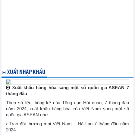
2024
Phát triển Đô thị Công nghiệp số 2 (D2D) đầu tư thứ cấp 233,2 tỷ
đồng vào dự án Khu công nghiệp Châu Đức
Tân Tạo (ITA) góp hơn 468 tỷ đồng vào chủ đầu tư dự án Khu
công nghiệp Tân Tạo - Long An
PVcomBank và Lọc hóa dầu Bình Sơn (BSR) ký kết hợp đồng tư
vấn thu xếp vốn cho dự án Nâng cấp mở rộng Nhà máy Lọc dầu
Dung Quất
Xây dựng Hòa Bình (HBC) khởi công dự án gần 1.000 tỷ đồng tại
Đà Nẵng
Vinaship (VNA) vừa đầu tư thành công một tàu trọng tải 28.189
DWT
XUẤT NHẬP KHẨU
Xuất khẩu hàng hóa sang một số quốc gia ASEAN 7
tháng đầu ...
Theo số liệu thống kê của Tổng cục Hải quan, 7 tháng đầu
năm 2024, xuất khẩu hàng hóa của Việt Nam sang một số
quốc gia ASEAN như ...
Trao đổi thương mại Việt Nam – Hà Lan 7 tháng đầu năm
2024