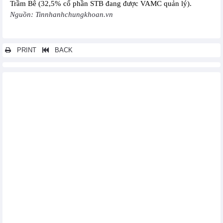
Trầm Bê (32,5% cổ phần STB đang được VAMC quản lý).
Nguồn: Tinnhanhchungkhoan.vn
PRINT
BACK
Các tin khác...
Saigonres (SGR) dự kiến mục tiêu lãi sau thuế năm 2025 đạt 365
tỷ đồng
PTSC (PVS) ước lợi nhuận hợp nhất năm 2024 đạt 1.100 tỷ đồng
PVTrans (PVT) ước tính lãi 11 tháng năm 2024 đạt 1.700 tỷ đồng
Vĩnh Hoàn (VHC): Mỹ tiếp tục là thị trường tăng trưởng doanh
thu lớn nhất tháng 11/2024
PNJ ghi nhận 35.210 tỷ đồng doanh thu sau 11 tháng
Vinhomes (VHM) muốn làm khu đô thị 2.500 ha tại Vĩnh Phúc
Gỗ Trường Thành (TTF) tiếp tục được VietABank cấp hạn mức
vay tối đa 360 tỷ đồng
NCB (NVB) chính thức tăng vốn điều lệ lên gần 11.800 tỷ đồng
Tập đoàn PC1 muốn rót khoảng hơn 47 tỷ đồng thành lập công
ty con tại Philippines
PV Power (POW) ước đạt 27.309 tỷ đồng doanh thu 11 tháng