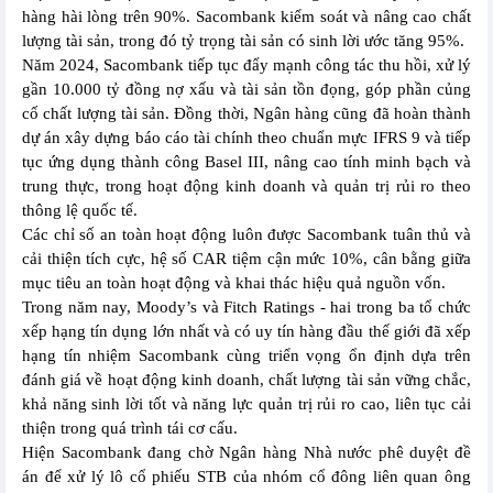
hàng hài lòng trên 90%. Sacombank kiểm soát và nâng cao chất
lượng tài sản, trong đó tỷ trọng tài sản có sinh lời ước tăng 95%.
Năm 2024, Sacombank tiếp tục đẩy mạnh công tác thu hồi, xử lý
gần 10.000 tỷ đồng nợ xấu và tài sản tồn đọng, góp phần củng
cố chất lượng tài sản. Đồng thời, Ngân hàng cũng đã hoàn thành
dự án xây dựng báo cáo tài chính theo chuẩn mực IFRS 9 và tiếp
tục ứng dụng thành công Basel III, nâng cao tính minh bạch và
trung thực, trong hoạt động kinh doanh và quản trị rủi ro theo
thông lệ quốc tế.
Các chỉ số an toàn hoạt động luôn được Sacombank tuân thủ và
cải thiện tích cực, hệ số CAR tiệm cận mức 10%, cân bằng giữa
mục tiêu an toàn hoạt động và khai thác hiệu quả nguồn vốn.
Trong năm nay, Moody’s và Fitch Ratings - hai trong ba tổ chức
xếp hạng tín dụng lớn nhất và có uy tín hàng đầu thế giới đã xếp
hạng tín nhiệm Sacombank cùng triển vọng ổn định dựa trên
đánh giá về hoạt động kinh doanh, chất lượng tài sản vững chắc,
khả năng sinh lời tốt và năng lực quản trị rủi ro cao, liên tục cải
thiện trong quá trình tái cơ cấu.
Hiện Sacombank đang chờ Ngân hàng Nhà nước phê duyệt đề
án để xử lý lô cổ phiếu STB của nhóm cổ đông liên quan ông