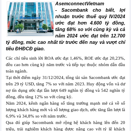
AsemconnectVietnam
-
Sacombank cho biết, lợi
nhuận trước thuế quý IV/2024
ước đạt hơn 4.600 tỷ đồng,
tăng 68% so với cùng kỳ và cả
năm 2024 ước đạt trên 12.700
tỷ đồng, mức cao nhất từ trước đến nay và vượt chỉ
tiêu ĐHĐCĐ giao.
Các chỉ tiêu sinh lời ROA ước đạt 1,46%, ROE ước đạt 20,23%,
đều cao hơn cùng kỳ năm trước và tiếp tục thuộc nhóm dẫn đầu
toàn ngành.
Tại thời điểm ngày 31/12/2024, tổng tài sản Sacombank ước đạt
trên 29 tỷ USD, tăng 7% so với năm 2023. Huy động vốn và dư
nợ tín dụng ước đạt lần lượt 649 nghìn tỷ đồng và 542 nghìn tỷ
đồng, đều tăng 12% so với cùng kỳ.
Năm 2024, kênh ngân hàng số tăng trưởng mạnh mẽ cả về số
lượng khách hàng mới và số lượng giao dịch, ước tăng lần lượt là
6,9% và 34,8% so với năm trước.
Qua đó giúp Sacombank mở rộng hệ khách hàng lên đến 20
triệu, trải nghiệm khách hàng được nâng cao với tỷ lệ khách