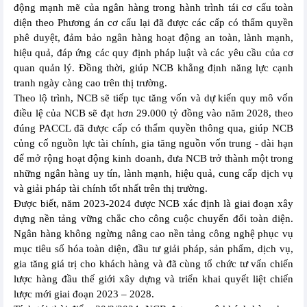
động mạnh mẽ của ngân hàng trong hành trình tái cơ cấu toàn
diện theo Phương án cơ cấu lại đã được các cấp có thẩm quyền
phê duyệt, đảm bảo ngân hàng hoạt động an toàn, lành mạnh,
hiệu quả, đáp ứng các quy định pháp luật và các yêu cầu của cơ
quan quản lý. Đồng thời, giúp NCB khẳng định năng lực cạnh
tranh ngày càng cao trên thị trường.
Theo lộ trình, NCB sẽ tiếp tục tăng vốn và dự kiến quy mô vốn
điều lệ của NCB sẽ đạt hơn 29.000 tỷ đồng vào năm 2028, theo
đúng PACCL đã được cấp có thẩm quyền thông qua, giúp NCB
củng cố nguồn lực tài chính, gia tăng nguồn vốn trung - dài hạn
để mở rộng hoạt động kinh doanh, đưa NCB trở thành một trong
những ngân hàng uy tín, lành mạnh, hiệu quả, cung cấp dịch vụ
và giải pháp tài chính tốt nhất trên thị trường.
Được biết, năm 2023-2024 được NCB xác định là giai đoạn xây
dựng nền tảng vững chắc cho công cuộc chuyển đổi toàn diện.
Ngân hàng không ngừng nâng cao nền tảng công nghệ phục vụ
mục tiêu số hóa toàn diện, đầu tư giải pháp, sản phẩm, dịch vụ,
gia tăng giá trị cho khách hàng và đã cùng tổ chức tư vấn chiến
lược hàng đầu thế giới xây dựng và triển khai quyết liệt chiến
lược mới giai đoạn 2023 – 2028.