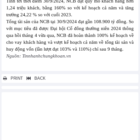
Tính tới thời điểm 30/9/2024, NCB đạt quy mô khách hàng hơn
1,24 triệu khách, bằng 160% so với kế hoạch cả năm và tăng
trưởng 24,22 % so với cuối 2023.
Tổng tài sản của NCB tại 30/9/2024 đạt gần 108.900 tỷ đồng. So
với mục tiêu đã được Đại hội Cổ đông thường niên 2024 thông
qua hồi tháng 4 vừa qua, NCB đã hoàn thành 100% kế hoạch về
cho vay khách hàng và vượt kế hoạch cả năm về tổng tài sản và
huy động vốn (lần lượt đạt 103% và 110%) chỉ sau 9 tháng.
Nguồn: Tinnhanhchungkhoan.vn
PRINT
BACK
Các tin khác...
9 tháng năm 2024, Tập đoàn Bảo Việt (BVH) đạt lợi nhuận sau
thuế gần 1.620 tỷ đồng
Khang Điền (KDH) lần thứ hai được vinh danh là Thương hiệu
Quốc gia
9 tháng hoàn thành chưa tới 30% mục tiêu lợi nhuận, Hoá dầu
Petrolimex (PLC) muốn điều chỉnh kế hoạch kinh doanh