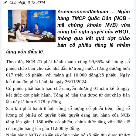
Chủ nhật, 8-12-2024
AsemconnectVietnam -
Ngân
hàng TMCP Quốc Dân (NCB -
mã chứng khoán NVB) vừa
công bố nghị quyết của HĐQT,
thông qua kết quả đợt chào
bán cổ phiếu riêng lẻ nhằm
tăng vốn điều lệ.
Theo đó, NCB đã phát hành thành công 99,65% số lượng cổ
phiếu chào bán cho các nhà đầu tư trong nước, tương đương hơn
617 triệu cổ phiếu, với mệnh giá 10.000 đồng/cổ phiếu. Ngày
kết thúc đợt phát hành là ngày 26/11/2024.
Cổ phiếu phát hành hạn chế chuyển nhượng 01 năm kể từ ngày
kết thúc đợt phát hành. Tổng số tiền thu được từ đợt chào bán
lần này là hơn 6.178 tỷ đồng.
Sau khi phát hành thành công số lượng cổ phiếu trên, tổng số
lượng cổ phiếu có quyền biểu quyết đang lưu hành của NCB
tăng lên gần 1.180 triệu cổ phiếu, chính thức tăng vốn điều lệ
của ngân hàng lên gần 11.800 tỷ đồng.
Ngân hàng NCB dự kiến sẽ dùng toàn bộ số tiền thu được từ đợt