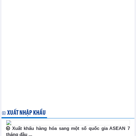
Đầu tư Hạ tầng Kỹ thuật TP.HCM (CII) vừa nâng vốn điều lệ lên
3.197,5 tỷ đồng
10 tháng, PNJ đạt 1.600 tỷ đồng lợi nhuận sau thuế
PV GAS và PV Power (POW) ký hợp đồng mua bán chuyến tàu
LNG đầu tiên cung cấp cho chạy thử nhà máy điện Nhơn Trạch 3 và
Nhơn Trạch 4
Eximbank (EIB) tăng vốn điều lệ lên trên 18.688 tỷ đồng
Sacombank (STB) rót thêm 300 tỷ đồng vào công ty con
Điện Gia Lai (GEG) hoàn thành 41% kế hoạch lợi nhuận năm
sau 9 tháng
Eximbank (EIB) báo lãi trước thuế quý III/2024 gấp 3 lần cùng kỳ
OCB đạt 2.553 tỷ đồng lợi nhuận trước thuế sau 9 tháng
Lợi nhuận Tân Tạo (ITA) đi lùi trong quý III/2024 khi ngân hàng
không cho vay và nhà đầu tư ngừng thuê đất
Văn Phú – Invest (VPI) báo lợi nhuận sau thuế quý 3 tăng gần
240%
GELEX (GEX) lãi trước thuế 2.270 tỷ đồng sau 9 tháng
Hao hụt khoản lãi hợp tác, Khu công nghiệp Tín Nghĩa (TIP)
giảm 71% lợi nhuận quý III/2024
XUẤT NHẬP KHẨU
Xuất khẩu hàng hóa sang một số quốc gia ASEAN 7
tháng đầu ...