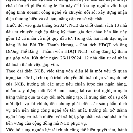
chào bán cổ phiếu riêng lẻ lần này để bổ sung nguồn vốn hoạt
động kinh doanh; công nghệ và chuyển đổi số; xây dựng nhận
diện thương hiệu và cải tạo, nâng cấp cơ sở vật chất.
Trước đó, vào giữa tháng 6/2024, NCB đã chốt danh sách 13 nhà
đầu tư chuyên nghiệp đăng ký tham gia đợt chào bán lần này
gồm 12 cá nhân và một quỹ đầu tư. Trong đó, hai lãnh đạo ngân
hàng là bà Bùi Thị Thanh Hương - Chủ tịch HĐQT và ông
Dương Thế Bằng - Thành viên HĐQT NCB - cũng đăng ký tham
gia góp vốn. Kết thúc ngày 26/11/2024, 12 nhà đầu tư cá nhân
đã hoàn thành việc góp vốn.
Theo đại diện NCB, việc tăng vốn điều lệ là một yếu tố quan
trọng tạo sức bật cho quá trình chuyển đổi toàn diện và mạnh mẽ
của NCB, hướng tới các mục tiêu chiến lược của ngân hàng,
nhằm xây dựng một NCB mới mang lại các trải nghiệm ngân
hàng thông qua tư duy đổi mới, sáng tạo, là trung tâm của sự đổi
mới dịch vụ tài chính, tiên phong phát triển các sản phẩm dịch
vụ trên nền tảng công nghệ tối tân nhất, hướng tới trở thành
ngân hàng có trách nhiệm với xã hội, góp phần vào sự phát triển
bền vững của cộng đồng mà NCB phục vụ.
Việc bổ sung nguồn lực tài chính cũng thể hiện quyết tâm, hành