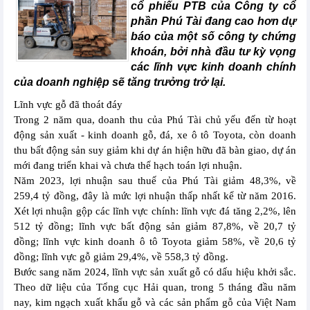
cổ phiếu PTB của Công ty cổ
phần Phú Tài đang cao hơn dự
báo của một số công ty chứng
khoán, bởi nhà đầu tư kỳ vọng
các lĩnh vực kinh doanh chính
của doanh nghiệp sẽ tăng trưởng trở lại.
Lĩnh vực gỗ đã thoát đáy
Trong 2 năm qua, doanh thu của Phú Tài chủ yếu đến từ hoạt
động sản xuất - kinh doanh gỗ, đá, xe ô tô Toyota, còn doanh
thu bất động sản suy giảm khi dự án hiện hữu đã bàn giao, dự án
mới đang triển khai và chưa thể hạch toán lợi nhuận.
Năm 2023, lợi nhuận sau thuế của Phú Tài giảm 48,3%, về
259,4 tỷ đồng, đây là mức lợi nhuận thấp nhất kể từ năm 2016.
Xét lợi nhuận gộp các lĩnh vực chính: lĩnh vực đá tăng 2,2%, lên
512 tỷ đồng; lĩnh vực bất động sản giảm 87,8%, về 20,7 tỷ
đồng; lĩnh vực kinh doanh ô tô Toyota giảm 58%, về 20,6 tỷ
đồng; lĩnh vực gỗ giảm 29,4%, về 558,3 tỷ đồng.
Bước sang năm 2024, lĩnh vực sản xuất gỗ có dấu hiệu khởi sắc.
Theo dữ liệu của Tổng cục Hải quan, trong 5 tháng đầu năm
nay, kim ngạch xuất khẩu gỗ và các sản phẩm gỗ của Việt Nam