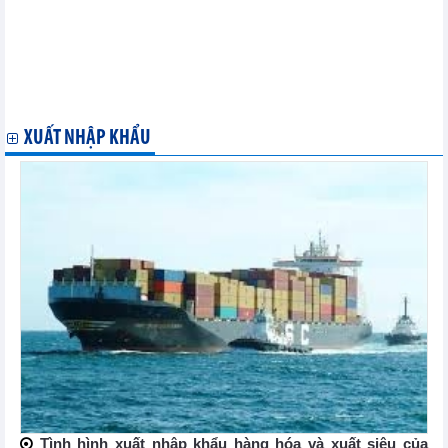
Bảo Minh đạt doanh thu 3.666 tỷ đồng giữ vững vị trí thứ 3 về
doanh thu trên thị trường bảo hiểm
Mộc Châu Milk (MCM) chính thức lên sàn HOSE, giá tham chiếu
42.800 đồng/ cổ phiếu
ĐHCĐ Điện Gia Lai (GEG): Đặt chỉ tiêu doanh thu hợp nhất 3.120
tỷ đồng, lợi nhuận trước thuế 335 tỷ đồng
XUẤT NHẬP KHẨU
Tình hình xuất nhập khẩu hàng hóa và xuất siêu của