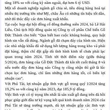
tăng 18% so với cùng kỳ năm ngoái, đạt hơn 6 tỷ USD.
Một số doanh nghiệp ngành gỗ chia sẻ, tiêu dùng hàng hoá tại
nhiều thị trường lớn như Mỹ, châu Âu có những tín hiệu tốt dần,
nhờ đó thúc đẩy các đơn hàng xuất khẩu.
Tại cuộc họp đại hội đồng cổ đông thường niên 2024, bà Lê Hải
Liễu, Chủ tịch Hội đồng quản trị Công ty cổ phần Chế biến Gỗ
Đức Thành cho biết: “Qua biết bao cuộc khủng hoảng, quy luật
hình sin vẫn rất đúng. Ngành gỗ đã chạm đáy của hình sin. Hiện
các nhà nhập khẩu đã sử dụng hết lượng hàng trong kho và phải
đặt hàng, thậm chí đặt gấp dù tình hình kinh tế chưa phải lạc
quan trong năm 2024. Tính tới thời điểm này (giữa tháng
5/2024), đơn hàng của Gỗ Đức Thành đã kín tới cuối tháng 8 và
nếu trước đây đơn hàng nào Công ty cũng nhận thì giờ là lúc
chọn lọc đơn hàng, chỉ làm những đơn hàng tốt, có biên lợi
nhuận cao”.
Với Phú Tài, lợi nhuận gộp lĩnh vực gỗ trong quý I/2024 tăng
19,2% so với cùng kỳ năm 2023, đạt 185,9 tỷ đồng.
Việc lĩnh vực có tỷ trọng lớn nhất là sản xuất gỗ đang trên đà hồi
phục giúp giới đầu tư kỳ vọng kết quả kinh doanh năm 2024 của
Phú Tài sẽ tăng trưởng mạnh, dù lợi nhuận gộp các lĩnh vực