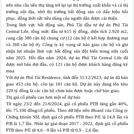
trên nhu cầu tiêu thụ tăng trở lại tại thị trường xuất khẩu và cả thị
trường nội địa, nhờ thị trường bất động sản có dấu hiệu hồi
phục, đồng thời sức tiêu dùng của người dân được cải thiện.
Trong lĩnh vực bất động sản, Phú Tài đầu tư dự án Phú Tài
Central Life, tổng mức đầu tư 615 tỷ đồng, diện tích 2.920 m2,
cung cấp 380 căn hộ chung cư (12 căn hộ ở kết hợp thương mại
và 368 căn hộ ở). Công ty kỳ vọng sẽ bàn giao căn hộ và ghi
nhận lợi nhuận lĩnh vực bất động sản đột biến trong nửa cuối
năm 2025. Hồi đầu năm 2024, dự án Phú Tài Central Life đã
được mở bán đợt đầu, có 121 căn hộ được khách hàng đăng ký
mua.
Với dự án Phú Tài Residence, tính đến 31/12/2023, dự án đã bàn
giao 453 căn hộ, còn lại 181 căn hộ. Dự án này đang tồn kho
220 tỷ đồng là các căn hộ chưa bán được hoặc chờ bàn giao.
Thị giá cổ phiếu cao hơn một số dự báo
Từ ngày 23/2 đến 21/6/2024, giá cổ phiếu PTB tăng gần 40%,
lên 75.100 đồng/cổ phiếu. Theo dữ liệu trên iBoard của Công ty
Chứng khoán SSI, định giá cổ phiếu PTB theo P/E là 14,8 lần và
P/B là 1,7 lần. Nhìn lại giai đoạn 2017 - 2022, định giá cổ phiếu
PTB theo P/E từ 4,6 - 9 lần và P/B từ 0,9 - 2,6 lần.