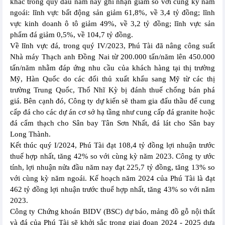
khác trong quý đầu năm nay ghi nhận giảm so với cùng kỳ năm
ngoái: lĩnh vực bất động sản giảm 61,8%, về 3,4 tỷ đồng; lĩnh
vực kinh doanh ô tô giảm 49%, về 3,2 tỷ đồng; lĩnh vực sản
phẩm đá giảm 0,5%, về 104,7 tỷ đồng.
Về lĩnh vực đá, trong quý IV/2023, Phú Tài đã nâng công suất
Nhà máy Thạch anh Đồng Nai từ 200.000 tấn/năm lên 450.000
tấn/năm nhằm đáp ứng nhu cầu của khách hàng tại thị trường
Mỹ, Hàn Quốc do các đối thủ xuất khẩu sang Mỹ từ các thị
trường Trung Quốc, Thổ Nhĩ Kỳ bị đánh thuế chống bán phá
giá. Bên cạnh đó, Công ty dự kiến sẽ tham gia đấu thầu để cung
cấp đá cho các dự án cơ sở hạ tầng như cung cấp đá granite hoặc
đá cẩm thạch cho Sân bay Tân Sơn Nhất, đá lát cho Sân bay
Long Thành.
Kết thúc quý I/2024, Phú Tài đạt 108,4 tỷ đồng lợi nhuận trước
thuế hợp nhất, tăng 42% so với cùng kỳ năm 2023. Công ty ước
tính, lợi nhuận nửa đầu năm nay đạt 225,7 tỷ đồng, tăng 13% so
với cùng kỳ năm ngoái. Kế hoạch năm 2024 của Phú Tài là đạt
462 tỷ đồng lợi nhuận trước thuế hợp nhất, tăng 43% so với năm
2023.
Công ty Chứng khoán BIDV (BSC) dự báo, mảng đồ gỗ nội thất
và đá của Phú Tài sẽ khởi sắc trong giai đoạn 2024 - 2025 dựa