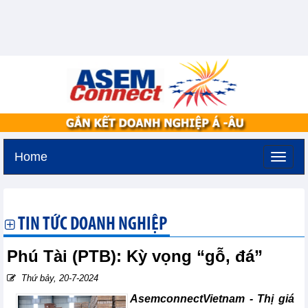
Home
Thứ hai, 10-8-2026 -
0:26
GMT+7
TIN TỨC DOANH NGHIỆP
Phú Tài (PTB): Kỳ vọng “gỗ, đá”
Thứ bảy, 20-7-2024
AsemconnectVietnam -
Thị giá