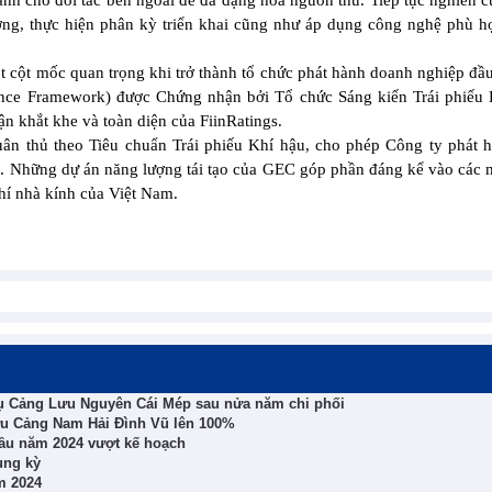
hành cho đối tác bên ngoài để đa dạng hóa nguồn thu. Tiếp tục nghiên c
phương, thực hiện phân kỳ triển khai cũng như áp dụng công nghệ phù 
cột mốc quan trọng khi trở thành tổ chức phát hành doanh nghiệp đầu 
nce Framework) được Chứng nhận bởi Tổ chức Sáng kiến Trái phiếu 
n khắt khe và toàn diện của FiinRatings.
 thủ theo Tiêu chuẩn Trái phiếu Khí hậu, cho phép Công ty phát h
ạo. Những dự án năng lượng tái tạo của GEC góp phần đáng kể vào các 
khí nhà kính của Việt Nam.
 vụ Cảng Lưu Nguyên Cái Mép sau nửa năm chi phối
hữu Cảng Nam Hải Đình Vũ lên 100%
ầu năm 2024 vượt kế hoạch
ùng kỳ
m 2024