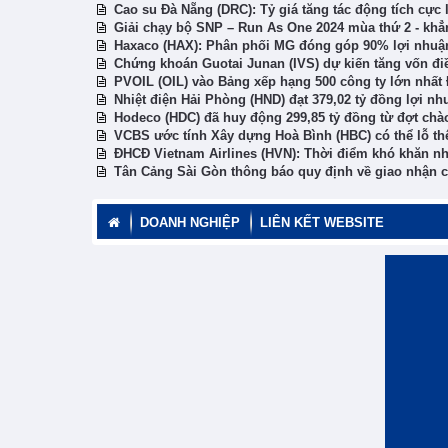
Cao su Đà Nẵng (DRC): Tỷ giá tăng tác động tích cực 
Giải chạy bộ SNP – Run As One 2024 mùa thứ 2 - khẳn
Haxaco (HAX): Phân phối MG đóng góp 90% lợi nhuận 
Chứng khoán Guotai Junan (IVS) dự kiến tăng vốn điề
PVOIL (OIL) vào Bảng xếp hạng 500 công ty lớn nhất
Nhiệt điện Hải Phòng (HND) đạt 379,02 tỷ đồng lợi n
Hodeco (HDC) đã huy động 299,85 tỷ đồng từ đợt chà
VCBS ước tính Xây dựng Hoà Bình (HBC) có thể lỗ th
ĐHCĐ Vietnam Airlines (HVN): Thời điểm khó khăn nh
Tân Cảng Sài Gòn thông báo quy định về giao nhận co
DOANH NGHIỆP
LIÊN KẾT WEBSITE