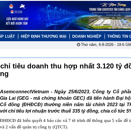
ÁP LUẬT
HIỆP ĐỊNH THƯƠNG MẠI
DOANH NGHIỆP
THÔNG TIN 
Thứ năm, 6-8-2026 -
19:6
GM
chỉ tiêu doanh thu hợp nhất 3.120 tỷ đ
đồng
AsemconnectVietnam -
Ngày 25/6/2023, Công ty Cổ phầ
Gia Lai (GEG - mã chứng khoán GEC) đã tiến hành Đại hộ
Cổ đông (ĐHĐCĐ) thường niên năm tài chính 2023 tại T
với chỉ tiêu lợi nhuận trước thuế 335 tỷ đồng, chia cổ tức 5
ĐHĐCĐ đã biểu quyết 4 báo cáo và 7 tờ trình để thông qua 5 vấn đề t
và 2 vấn đề quản trị công ty (QTCT).