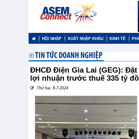
HỘI NHẬP
XUẤT NHẬP KHẨU
KINH TẾ
PH
TIN TỨC DOANH NGHIỆP
ĐHCĐ Điện Gia Lai (GEG): Đặt 
lợi nhuận trước thuế 335 tỷ 
Thứ hai, 8-7-2024