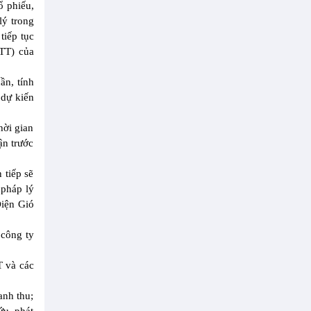
 phiếu,
lý trong
tiếp tục
LTT) của
ần, tính
 dự kiến
hời gian
ận trước
 tiếp sẽ
 pháp lý
Điện Gió
 công ty
T và các
anh thu;