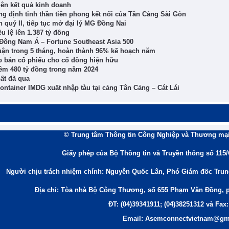
lên kết quả kinh doanh
g định tinh thần tiên phong kết nối của Tân Cảng Sài Gòn
quý II, tiếp tục mở đại lý MG Đồng Nai
u lệ lên 1.387 tỷ đồng
 Đông Nam Á – Fortune Southeast Asia 500
huận trong 5 tháng, hoàn thành 96% kế hoạch năm
o bán cổ phiếu cho cổ đông hiện hữu
êm 480 tỷ đồng trong năm 2024
ất đã qua
ntainer IMDG xuất nhập tàu tại cảng Tân Cảng – Cát Lái
© Trung tâm Thông tin Công Nghiệp và Thương mại
Giấy phép của Bộ Thông tin và Truyền thông số 115
Người chịu trách nhiệm chính: Nguyễn Quốc Lân, Phó Giám đốc Tru
Địa chỉ: Tòa nhà Bộ Công Thương, số 655 Phạm Văn Đồng, 
ĐT: (04)39341911; (04)38251312 và Fax:
Email: Asemconnectvietnam@gm