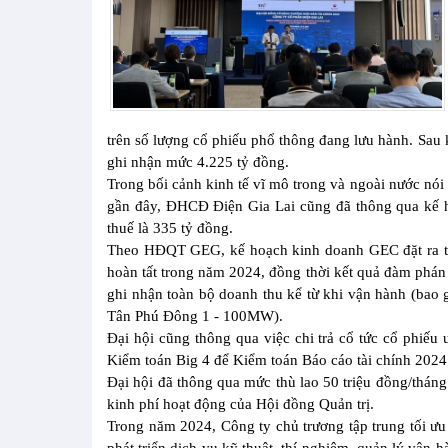
trên số lượng cổ phiếu phổ thông đang lưu hành. Sau 
ghi nhận mức 4.225 tỷ đồng.
Trong bối cảnh kinh tế vĩ mô trong và ngoài nước nói
gần đây, ĐHCĐ Điện Gia Lai cũng đã thông qua kế h
thuế là 335 tỷ đồng.
Theo HĐQT GEG, kế hoạch kinh doanh GEC đặt ra trên
hoàn tất trong năm 2024, đồng thời kết quả đàm phá
ghi nhận toàn bộ doanh thu kể từ khi vận hành (ba
Tân Phú Đông 1 - 100MW).
Đại hội cũng thông qua việc chi trả cổ tức cổ phiếu
Kiểm toán Big 4 để Kiểm toán Báo cáo tài chính 2024
Đại hội đã thông qua mức thù lao 50 triệu đồng/thán
kinh phí hoạt động của Hội đồng Quản trị.
Trong năm 2024, Công ty chủ trương tập trung tối ư