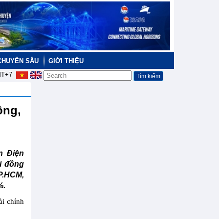
CHUYÊN SÂU
GIỚI THIỆU
T+7
ồng,
n Điện
i đồng
P.HCM,
%.
ài chính