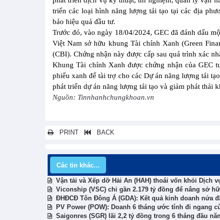
phát triển dịch vụ kỹ thuật, thí nghiệm, quản lý vận 
triển các loại hình năng lượng tái tạo tại các địa 
bảo hiệu quả đầu tư.
Trước đó, vào ngày 18/04/2024, GEC đã đánh dấu một 
Việt Nam sở hữu khung Tài chính Xanh (Green Fina
(CBI). Chứng nhận này được cấp sau quá trình xác nhậ
Khung Tài chính Xanh được chứng nhận của GEC tuân
phiếu xanh để tài trợ cho các Dự án năng lượng tái t
phát triển dự án năng lượng tái tạo và giảm phát thải 
Nguồn: Tinnhanhchungkhoan.vn
PRINT
BACK
Các tin khác...
Vận tải và Xếp dỡ Hải An (HAH) thoái vốn khỏi Dịch
Viconship (VSC) chi gần 2.179 tỷ đồng để nâng sở 
ĐHĐCĐ Tôn Đông Á (GDA): Kết quả kinh doanh nửa đ
PV Power (POW): Doanh 6 tháng ước tính đi ngang c
Saigonres (SGR) lãi 2,2 tỷ đồng trong 6 tháng đầu nă