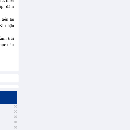
ứu, phát
hợp, đảm
tiên tại
Khí hậu
ành trái
mục tiêu