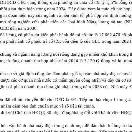
ĐHĐCĐ GEC cũng thông qua phương án chia cổ tức tỷ lệ 5% bằng cổ
thời gian thực hiện trong năm 2024. Đây được xem là mức cổ tức hợp 
giai đoạn hiện nay của ngành và nền kinh tế, phù hợp với định hướng 
mở rộng nghiên cứu phát triển các loại hình Năng lượng tái tạo (N
GEC đến năm 2030.
Số lượng cổ phần dự kiến phát hành để trả cổ tức là 17.062.470 cổ ph
khi phát hành cổ phiếu trả cổ tức, vốn điều lệ của GEC trong năm 2024
 chung và ngành năng lượng nói riêng đang gặp nhiều khó khăn trong t
oạch tổng doanh thu hợp nhất năm 2024 là 3.120 tỷ đồng và lợi nhu
 cơ sở giả định công tác đàm phán giá tại các nhà máy điện chuyển
n được các cơ quan nhà nước có thẩm quyền công nhận và đầy đủ cơ sở
o gồm cả phần doanh thu chưa ghi nhận trong năm 2023 của Nhà máy 
 ưu đãi cổ tức chuyển đổi cho DEG là 6%. Tiếp tục lựa chọn 1 trong 4
 nhằm đảm bảo tính chuẩn mực về số liệu tài chính.
g đối với Chủ tịch HĐQT, 30 triệu đồng/tháng đối với Thành viên HĐQ
u hóa vận hành nhà máy điện trong danh mục để đảm bảo kế hoạch do