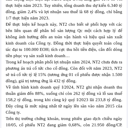
thực hiện năm 2023. Tuy nhiên, tổng doanh thu dự kiến 6.340 tỷ
đồng, giảm 2,4% và lợi nhuận sau thuế là 68 tỷ đồng, chỉ bằng
1/7 thực hiện năm 2023.
Để thực hiện kế hoạch này, NT2 cho biết sẽ phối hợp với các
bên liên quan để phân bố sản lượng Qc một cách hợp lý để
không ảnh hưởng đến an toàn vận hành và hiệu quả sản xuất
kinh doanh của Công ty. Đồng thời thực hiện quyết toán công
tác đại tu 100.000 EOH; tích cực thu hồi tiền điện, cân đối dòng
tiền phục vụ sản xuất kinh doanh…
Trong kế hoạch phân phối lợi nhuận năm 2024, NT2 chưa đưa ra
phương án trả cổ tức cho cổ đông. Còn đối với năm 2023, NT2
sẽ trả cổ tức tỷ lệ 15% (tương ứng 01 cổ phiếu được nhận 1.500
đồng), giá trị tương ứng là 432 tỷ đồng.
Về tình hình kinh doanh quý I/2024, NT2 ghi nhận doanh thu
thuần giảm đến 88%, xuống chỉ còn 262 tỷ đồng và lỗ sau thuế
158,2 tỷ đồng, trong khi cùng kỳ quý I/2023 lãi 233,8 tỷ đồng.
Đây cũng là mức nặng nhất từ ngày lên sàn vào năm 2015 của
Công ty.
Trên thị trường chứng khoán, trong phiên giao dịch chiều ngày
10/05, cổ phiếu NT2 đang giảm 0,68%, còn 21.950 đồng/CP.