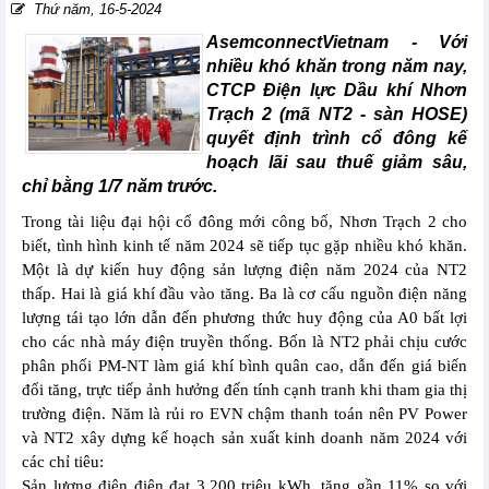
Thứ năm, 16-5-2024
AsemconnectVietnam - Với
nhiều khó khăn trong năm nay,
CTCP Điện lực Dầu khí Nhơn
Trạch 2 (mã NT2 - sàn HOSE)
quyết định trình cổ đông kế
hoạch lãi sau thuế giảm sâu,
chỉ bằng 1/7 năm trước.
Trong tài liệu đại hội cổ đông mới công bố, Nhơn Trạch 2 cho
biết, tình hình kinh tế năm 2024 sẽ tiếp tục gặp nhiều khó khăn.
Một là dự kiến huy động sản lượng điện năm 2024 của NT2
thấp. Hai là giá khí đầu vào tăng. Ba là cơ cấu nguồn điện năng
lượng tái tạo lớn dẫn đến phương thức huy động của A0 bất lợi
cho các nhà máy điện truyền thống. Bốn là NT2 phải chịu cước
phân phối PM-NT làm giá khí bình quân cao, dẫn đến giá biến
đổi tăng, trực tiếp ảnh hưởng đến tính cạnh tranh khi tham gia thị
trường điện. Năm là rủi ro EVN chậm thanh toán nên PV Power
và NT2 xây dựng kế hoạch sản xuất kinh doanh năm 2024 với
các chỉ tiêu:
Sản lượng điện điện đạt 3.200 triệu kWh, tăng gần 11% so với