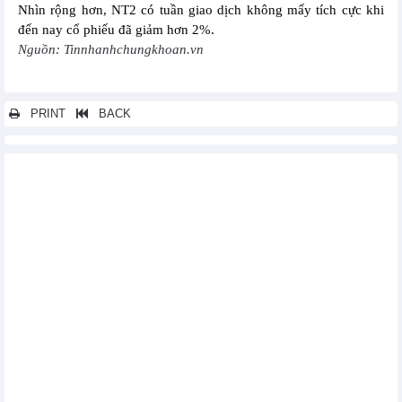
Nhìn rộng hơn, NT2 có tuần giao dịch không mấy tích cực khi
đến nay cổ phiếu đã giảm hơn 2%.
Nguồn: Tinnhanhchungkhoan.vn
PRINT
BACK
Các tin khác...
Hóa chất Cơ bản Miền Nam (CSV) báo lãi quý I/2024 giảm mạnh,
dự kiến chia cổ phiếu thưởng 150% trong quý II/2024
Quý I/2024, Tài chính Hoàng Huy (TCH) báo lãi 455 tỷ đồng, tăng
117%
Quý I/2024, Sabeco (SAB) tăng trưởng doanh thu 15,6%
Năm 2023, SCIC đạt 5.650 tỷ đồng lợi nhuận trước thuế
Tổng Công ty Xây dựng Số 1 (CC1) lên kế hoạch lãi năm 2024
tăng 95%, lên 590 tỷ đồng
Sacombank (STB): Chi phí dự phòng rủi ro giảm 32,3%, lợi
nhuận quý I/2024 tăng trưởng hơn 11% lên 2.654 tỷ đồng
Quý I/2024, Petrolimex (PLX) báo lãi sau thuế 1.133 tỷ đồng,
tăng 70%
Quý I/2024, Đầu tư LDG (LDG) ghi nhận lỗ 124,9 tỷ đồng khi