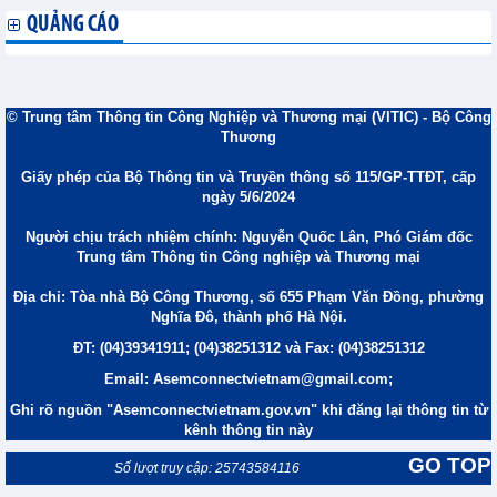
QUẢNG CÁO
© Trung tâm Thông tin Công Nghiệp và Thương mại (VITIC) - Bộ Công
Thương
Giấy phép của Bộ Thông tin và Truyền thông số 115/GP-TTĐT, cấp
ngày 5/6/2024
Người chịu trách nhiệm chính: Nguyễn Quốc Lân, Phó Giám đốc
Trung tâm Thông tin Công nghiệp và Thương mại
Địa chỉ: Tòa nhà Bộ Công Thương, số 655 Phạm Văn Đồng, phường
Nghĩa Đô, thành phố Hà Nội.
ĐT: (04)39341911; (04)38251312 và Fax: (04)38251312
Email: Asemconnectvietnam@gmail.com;
Ghi rõ nguồn "Asemconnectvietnam.gov.vn" khi đăng lại thông tin từ
kênh thông tin này
GO TOP
Số lượt truy cập: 25743584116