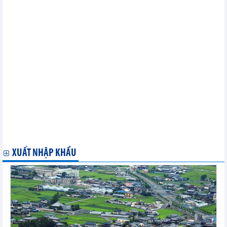
hàng bán trả lại cao hơn doanh thu
THÔNG CÁO BÁO CHÍ Công ty Kho Vận Tân Cảng vận hành
thành công hệ thống cổng tự động tại Cổng C, Cảng Tân Cảng - Cát
Lái
PVOIL (OIL) đạt 244 tỷ đồng lãi sau thuế quý I/2024, hoàn thành
41% kế hoạch năm
Searefico (SRF): Lợi nhuận quý I/2024 lao dốc
Quý I/2024, PV Drilling (PVD) báo lãi sau thuế gần 149 tỷ đồng,
gấp 2,8 lần cùng kỳ
Thực phẩm Sao ta (FMC): Doanh số tháng 4 đạt 16,32 triệu USD,
giảm 15% so với tháng trước
Quý I/2024, Đầu tư I.P.A (IPA) tiếp tục “gồng” lỗ 474 tỷ đồng đầu
tư vào CenLand (CRE)
ĐHĐCĐ Mai Linh: Kế hoạch lãi năm 2024 gấp 15 lần, lãnh đạo
Công ty nêu lý do chưa đầu tư xe điện
XUẤT NHẬP KHẨU