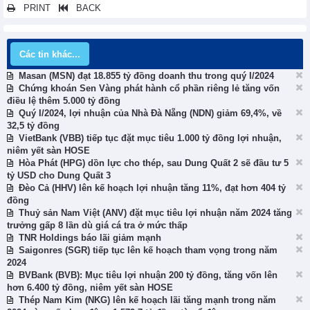
PRINT
BACK
Các tin khác...
Masan (MSN) đạt 18.855 tỷ đồng doanh thu trong quý I/2024
Chứng khoán Sen Vàng phát hành cổ phần riêng lẻ tăng vốn
điều lệ thêm 5.000 tỷ đồng
Quý I/2024, lợi nhuận của Nhà Đà Nẵng (NDN) giảm 69,4%, về
32,5 tỷ đồng
VietBank (VBB) tiếp tục đặt mục tiêu 1.000 tỷ đồng lợi nhuận,
niêm yết sàn HOSE
Hòa Phát (HPG) dồn lực cho thép, sau Dung Quất 2 sẽ đầu tư 5
tỷ USD cho Dung Quất 3
Đèo Cả (HHV) lên kế hoạch lợi nhuận tăng 11%, đạt hơn 404 tỷ
đồng
Thuỷ sản Nam Việt (ANV) đặt mục tiêu lợi nhuận năm 2024 tăng
trưởng gấp 8 lần dù giá cá tra ở mức thấp
TNR Holdings báo lãi giảm mạnh
Saigonres (SGR) tiếp tục lên kế hoạch tham vọng trong năm
2024
BVBank (BVB): Mục tiêu lợi nhuận 200 tỷ đồng, tăng vốn lên
hơn 6.400 tỷ đồng, niêm yết sàn HOSE
Thép Nam Kim (NKG) lên kế hoạch lãi tăng mạnh trong năm