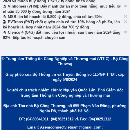
2024 và muốn huy động 1.579,7 tỷ đồng từ cổ đông
Vinhomes (VHM): Đẩy mạnh dự án mới tiềm năng, mục tiêu lợi
nhuận 35.000 tỷ đồng trong năm 2024
MSB lên kế hoạch lãi 6.800 tỷ đồng, chia cổ tức 30%
PVTrans (PVT) chốt quyền chia cổ tức 10% bằng cổ phiếu, lên
kế hoạch lãi hợp nhất năm 2024 đạt 760 tỷ đồng
Cienco 4 (C4G) đặt mục tiêu lợi nhuận sau thuế năm 2024 tăng
92%, tiếp tục kế hoạch chuyển sàn
© Trung tâm Thông tin Công Nghiệp và Thương mại (VITIC) - Bộ Công
Thương
Giấy phép của Bộ Thông tin và Truyền thông số 115/GP-TTĐT, cấp
ngày 5/6/2024
Người chịu trách nhiệm chính: Nguyễn Quốc Lân, Phó Giám đốc
Trung tâm Thông tin Công nghiệp và Thương mại
Địa chỉ: Tòa nhà Bộ Công Thương, số 655 Phạm Văn Đồng, phường
Nghĩa Đô, thành phố Hà Nội.
ĐT: (04)39341911; (04)38251312 và Fax: (04)38251312
Email: Asemconnectvietnam@gmail.com;