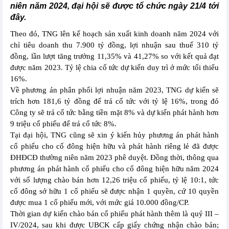
niên năm 2024, đại hội sẽ được tổ chức ngày 21/4 tới
đây.
Theo đó, TNG lên kế hoạch sản xuất kinh doanh năm 2024 với
chỉ tiêu doanh thu 7.900 tỷ đồng, lợi nhuận sau thuế 310 tỷ
đồng, lần lượt tăng trưởng 11,35% và 41,27% so với kết quả đạt
được năm 2023. Tỷ lệ chia cổ tức dự kiến duy trì ở mức tối thiểu
16%.
Về phương án phân phối lợi nhuận năm 2023, TNG dự kiến sẽ
trích hơn 181,6 tỷ đồng để trả cổ tức với tỷ lệ 16%, trong đó
Công ty sẽ trả cổ tức bằng tiền mặt 8% và dự kiến phát hành hơn
9 triệu cổ phiếu để trả cổ tức 8%.
Tại đại hội, TNG cũng sẽ xin ý kiến hủy phương án phát hành
cổ phiếu cho cổ đông hiện hữu và phát hành riêng lẻ đã được
ĐHĐCĐ thường niên năm 2023 phê duyệt. Đồng thời, thông qua
phương án phát hành cổ phiếu cho cổ đông hiện hữu năm 2024
với số lượng chào bán hơn 12,26 triệu cổ phiếu, tỷ lệ 10:1, tức
cổ đông sở hữu 1 cổ phiếu sẽ được nhận 1 quyền, cứ 10 quyền
được mua 1 cổ phiếu mới, với mức giá 10.000 đồng/CP.
Thời gian dự kiến chào bán cổ phiếu phát hành thêm là quý III –
IV/2024, sau khi được UBCK cấp giấy chứng nhận chào bán;