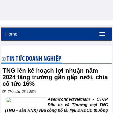
Home
Thứ sáu, 7-8-2026 -
4:27
GMT+7
TIN TỨC DOANH NGHIỆP
TNG lên kế hoạch lợi nhuận năm
2024 tăng trưởng gần gấp rưỡi, chia
cổ tức 16%
Thứ sáu, 26-4-2024
AsemconnectVietnam - CTCP
Đầu tư và Thương mại TNG
(TNG – sàn HNX) vừa công bố tài liệu ĐHĐCĐ thường