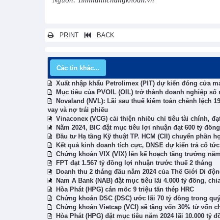
Nguồn: Tinnhanhchungkhoan.vn
PRINT
BACK
Các tin khác...
Xuất nhập khẩu Petrolimex (PIT) dự kiến đóng cửa mả
Mục tiêu của PVOIL (OIL) trở thành doanh nghiệp số 
Novaland (NVL): Lãi sau thuế kiểm toán chênh lệch 19
vay và nợ trái phiếu
Vinaconex (VCG) cải thiện nhiều chỉ tiêu tài chính, đ
Năm 2024, BIC đặt mục tiêu lợi nhuận đạt 600 tỷ đồng
Đầu tư Hạ tầng Kỹ thuật TP. HCM (CII) chuyển phần h
Kết quả kinh doanh tích cực, DNSE dự kiến trả cổ tứ
Chứng khoán VIX (VIX) lên kế hoạch tăng trưởng năm
FPT đạt 1.567 tỷ đồng lợi nhuận trước thuế 2 tháng
Doanh thu 2 tháng đầu năm 2024 của Thế Giới Di độn
Nam A Bank (NAB) đặt mục tiêu lãi 4.000 tỷ đồng, chi
Hòa Phát (HPG) cán mốc 9 triệu tấn thép HRC
Chứng khoán DSC (DSC) ước lãi 70 tỷ đồng trong quý
Chứng khoán Vietcap (VCI) sẽ tăng vốn 30% từ vốn ch
Hòa Phát (HPG) đặt mục tiêu năm 2024 lãi 10.000 tỷ đ