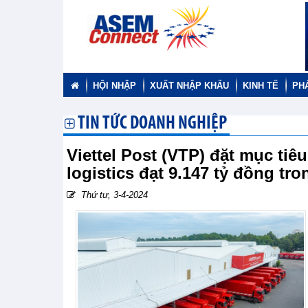
HỘI NHẬP
XUẤT NHẬP KHẨU
KINH TẾ
PH
TIN TỨC DOANH NGHIỆP
Viettel Post (VTP) đặt mục tiê
logistics đạt 9.147 tỷ đồng t
Thứ tư, 3-4-2024