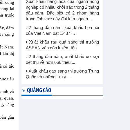
Xuất khẩu hàng hóa của ngành nông
ỗi cung
nghiệp có nhiều khởi sắc trong 2 tháng
mang lại
đầu năm. Đặc biệt có 2 nhóm hàng
ận trước
trong lĩnh vực này đạt kim ngạch ...
2 tháng đầu năm, xuất khẩu hoa hồi
gày, đảm
của Việt Nam đạt 1.437 ...
 đã công
Xuất khẩu rau quả sang thị trường
iệt Nam.
ASEAN vẫn còn khiêm tốn
 lần thị
2 tháng đầu năm, xuất khẩu xơ sợi
dệt thu về hơn 666 triệu ...
ả cổ tức
Xuất khẩu gạo sang thị trường Trung
Quốc và những lưu ý ...
mục tiêu
QUẢNG CÁO
 xanh và
ại quan,
ng, cảng
hoản gần