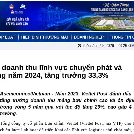
ÁP LUẬT
HIỆP ĐỊNH THƯƠNG MẠI
DOANH NGHIỆP
THÔNG TIN 
Thứ sáu, 7-8-2026 -
23:26
GM
u doanh thu lĩnh vực chuyển phát và
rong năm 2024, tăng trưởng 33,3%
AsemconnectVietnam - Năm 2023, Viettel Post đánh dấu 
tăng trưởng doanh thu mảng bưu chính cao và ổn địn
trong vòng 5 năm qua với tốc độ tăng 29%, cao gấp 4 l
trường.
Tổng công ty cổ phần Bưu chính Viettel (Viettel Post, mã VTP) cho b
chiến lược linh hoạt đã triển khai các lĩnh vực logistics chủ chốt mới,