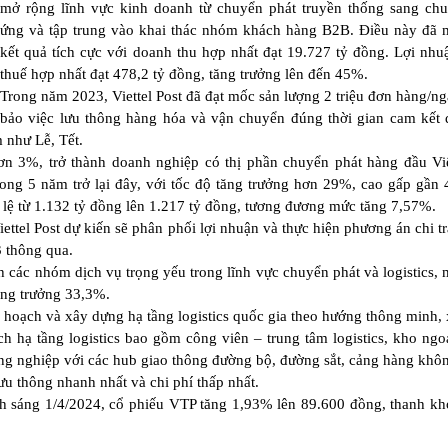
mở rộng lĩnh vực kinh doanh từ chuyển phát truyền thống sang chu
ứng và tập trung vào khai thác nhóm khách hàng B2B. Điều này đã 
kết quả tích cực với doanh thu hợp nhất đạt 19.727 tỷ đồng. Lợi nhu
thuế hợp nhất đạt 478,2 tỷ đồng, tăng trưởng lên đến 45%.
Trong năm 2023, Viettel Post đã đạt mốc sản lượng 2 triệu đơn hàng/n
bảo việc lưu thông hàng hóa và vận chuyển đúng thời gian cam kết
 như Lễ, Tết.
hơn 3%, trở thành doanh nghiệp có thị phần chuyển phát hàng đầu V
ng 5 năm trở lại đây, với tốc độ tăng trưởng hơn 29%, cao gấp gần 4
u lệ từ 1.132 tỷ đồng lên 1.217 tỷ đồng, tương đương mức tăng 7,57%.
ttel Post dự kiến sẽ phân phối lợi nhuận và thực hiện phương án chi tr
 thông qua.
 các nhóm dịch vụ trọng yếu trong lĩnh vực chuyển phát và logistics, 
ăng trưởng 33,3%.
 hoạch và xây dựng hạ tầng logistics quốc gia theo hướng thông minh,
ạch hạ tầng logistics bao gồm công viên – trung tâm logistics, kho ngo
ông nghiệp với các hub giao thông đường bộ, đường sắt, cảng hàng khô
u thông nhanh nhất và chi phí thấp nhất.
ịch sáng 1/4/2024, cổ phiếu VTP tăng 1,93% lên 89.600 đồng, thanh k