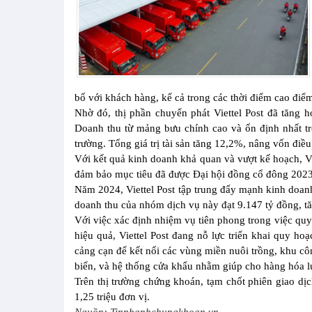
bố với khách hàng, kể cả trong các thời điểm cao điểm
Nhờ đó, thị phần chuyển phát Viettel Post đã tăng 
Doanh thu từ mảng bưu chính cao và ổn định nhất tro
trường. Tổng giá trị tài sản tăng 12,2%, nâng vốn điề
Với kết quả kinh doanh khả quan và vượt kế hoạch, Vie
đảm bảo mục tiêu đã được Đại hội đồng cổ đông 2023
Năm 2024, Viettel Post tập trung đẩy mạnh kinh doanh
doanh thu của nhóm dịch vụ này đạt 9.147 tỷ đồng, t
Với việc xác định nhiệm vụ tiên phong trong việc quy
hiệu quả, Viettel Post đang nỗ lực triển khai quy ho
cảng cạn để kết nối các vùng miền nuôi trồng, khu c
biển, và hệ thống cửa khẩu nhằm giúp cho hàng hóa lư
Trên thị trường chứng khoán, tạm chốt phiên giao d
1,25 triệu đơn vị.