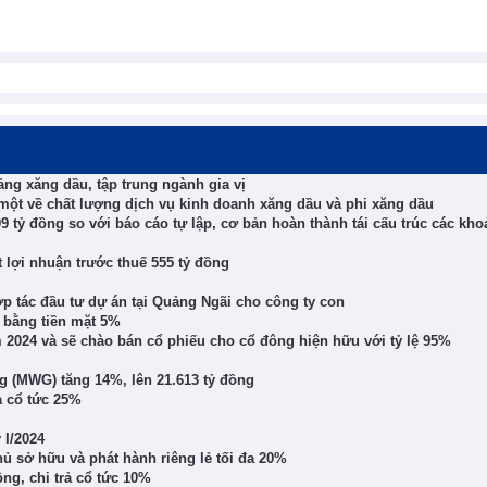
ng xăng dầu, tập trung ngành gia vị
một về chất lượng dịch vụ kinh doanh xăng dầu và phi xăng dầu
9 tỷ đồng so với báo cáo tự lập, cơ bản hoàn thành tái cấu trúc các kh
ạt lợi nhuận trước thuế 555 tỷ đồng
ợp tác đầu tư dự án tại Quảng Ngãi cho công ty con
c bằng tiền mặt 5%
 2024 và sẽ chào bán cổ phiếu cho cổ đông hiện hữu với tỷ lệ 95%
g (MWG) tăng 14%, lên 21.613 tỷ đồng
a cổ tức 25%
 I/2024
ủ sở hữu và phát hành riêng lẻ tối đa 20%
ồng, chi trả cổ tức 10%