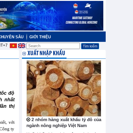
CHUYÊN SÂU
GIỚI THIỆU
T+7
XUẤT NHẬP KHẨU
tốc độ
h nhất
ần thị
2 nhóm hàng xuất khẩu tỷ đô của
iết, với
ngành nông nghiệp Việt Nam
 Công ty