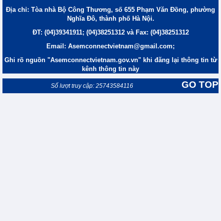
Địa chỉ: Tòa nhà Bộ Công Thương, số 655 Phạm Văn Đồng, phường
Nghĩa Đô, thành phố Hà Nội.
ĐT: (04)39341911; (04)38251312 và Fax: (04)38251312
Email: Asemconnectvietnam@gmail.com;
Ghi rõ nguồn "Asemconnectvietnam.gov.vn" khi đăng lại thông tin từ
kênh thông tin này
GO TOP
Số lượt truy cập: 25743584116