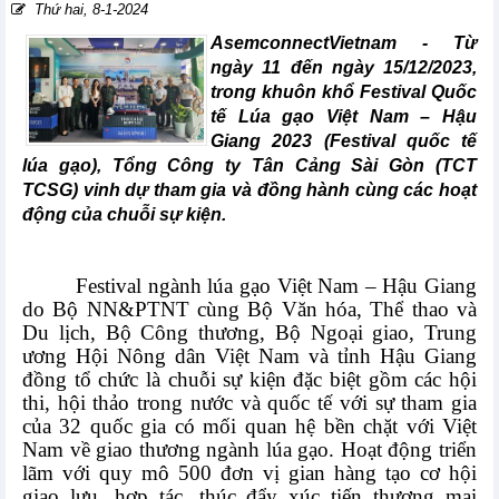
Thứ hai, 8-1-2024
AsemconnectVietnam - Từ
ngày 11 đến ngày 15/12/2023,
trong khuôn khổ Festival Quốc
tế Lúa gạo Việt Nam – Hậu
Giang 2023 (Festival quốc tế
lúa gạo), Tổng Công ty Tân Cảng Sài Gòn (TCT
TCSG) vinh dự tham gia và đồng hành cùng các hoạt
động của chuỗi sự kiện.
Festival ngành lúa gạo Việt Nam – Hậu Giang
do Bộ NN&PTNT cùng Bộ Văn hóa, Thể thao và
Du lịch, Bộ Công thương, Bộ Ngoại giao, Trung
ương Hội Nông dân Việt Nam và tỉnh Hậu Giang
đồng tổ chức là chuỗi sự kiện đặc biệt gồm các hội
thi, hội thảo trong nước và quốc tế với sự tham gia
của 32 quốc gia có mối quan hệ bền chặt với Việt
Nam về giao thương ngành lúa gạo. Hoạt động triển
lãm với quy mô 500 đơn vị gian hàng tạo cơ hội
giao lưu, hợp tác, thúc đẩy xúc tiến thương mại