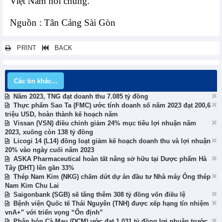
Việt Nam nói chung.
Nguồn : Tân Cảng Sài Gòn
PRINT
BACK
Các tin khác...
Năm 2023, TNG đạt doanh thu 7.085 tỷ đồng
Thực phẩm Sao Ta (FMC) ước tính doanh số năm 2023 đạt 200,6
triệu USD, hoàn thành kế hoạch năm
Vissan (VSN) điều chỉnh giảm 24% mục tiêu lợi nhuận năm
2023, xuống còn 138 tỷ đồng
Licogi 14 (L14) đồng loạt giảm kế hoạch doanh thu và lợi nhuận
20% vào ngày cuối năm 2023
ASKA Pharmaceutical hoàn tất nâng sở hữu tại Dược phẩm Hà
Tây (DHT) lên gần 33%
Thép Nam Kim (NKG) chấm dứt dự án đầu tư Nhà máy Ống thép
Nam Kim Chu Lai
Saigonbank (SGB) sẽ tăng thêm 308 tỷ đồng vốn điều lệ
Bệnh viện Quốc tế Thái Nguyên (TNH) được xếp hạng tín nhiệm
vnA+” với triển vọng “Ổn định”
Phân bón Cà Mau (DCM) ước đạt 1.031 tỷ đồng lợi nhuận trước