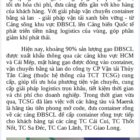
tối ưu hóa chi phí, đưa cảng đến gần với kho hàng
của khách hàng. Với giải pháp vận chuyển container
bằng sà lan
- giải pháp vận tải xanh bền vững - từ
Cảng sông khu vực ĐBSCL lên Cảng biển Quốc tế
phát triển tiềm năng logistics của vùng, góp phần
giảm khí phát thải.
Hiện nay, khoảng 90% sản lượng gạo ĐBSCL
được xuất khẩu thông qua các cảng khu vực HCM
và Cái Mép, mặt hàng gạo được đóng vào container,
vận chuyển bằng sà lan do công ty CP Vận tải Thủy
Tân Cảng (thuộc hệ thống của TCT TCSG) cung
cấp, giúp tối ưu hóa phương tiện vận chuyển, cung
cấp giải pháp logistics trọn khâu, tiết kiệm thời gian
và chi phí cho doanh nghiệp. Trong thời gian vừa
qua, TCSG đã làm việc với các hãng tàu và Maersk
là hãng tàu tiên phong mở code, đưa container rỗng
về các cảng ĐBSCL để cấp container rỗng trực tiếp
cho khách hàng tại các cảng TC Cái Cui, TC Thốt
Nốt, TC Sa Đéc, TC Cao Lãnh, TC Giao Long.