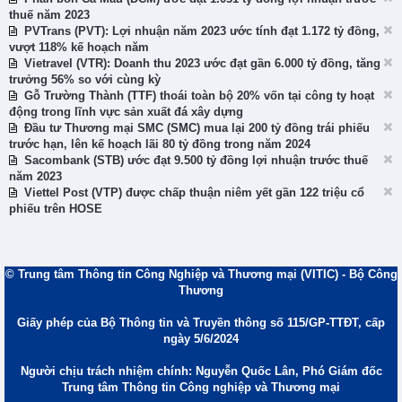
thuế năm 2023
PVTrans (PVT): Lợi nhuận năm 2023 ước tính đạt 1.172 tỷ đồng,
vượt 118% kế hoạch năm
Vietravel (VTR): Doanh thu 2023 ước đạt gần 6.000 tỷ đồng, tăng
trưởng 56% so với cùng kỳ
Gỗ Trường Thành (TTF) thoái toàn bộ 20% vốn tại công ty hoạt
động trong lĩnh vực sản xuất đá xây dựng
Đầu tư Thương mại SMC (SMC) mua lại 200 tỷ đồng trái phiếu
trước hạn, lên kế hoạch lãi 80 tỷ đồng trong năm 2024
Sacombank (STB) ước đạt 9.500 tỷ đồng lợi nhuận trước thuế
năm 2023
Viettel Post (VTP) được chấp thuận niêm yết gần 122 triệu cổ
phiếu trên HOSE
© Trung tâm Thông tin Công Nghiệp và Thương mại (VITIC) - Bộ Công
Thương
Giấy phép của Bộ Thông tin và Truyền thông số 115/GP-TTĐT, cấp
ngày 5/6/2024
Người chịu trách nhiệm chính: Nguyễn Quốc Lân, Phó Giám đốc
Trung tâm Thông tin Công nghiệp và Thương mại