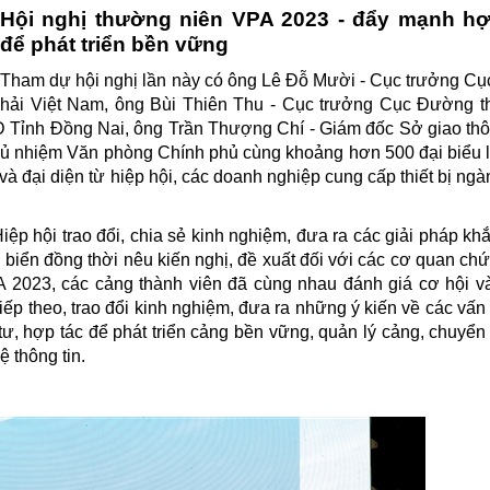
Hội nghị thường niên VPA 2023 - đẩy mạnh hợ
để phát triển bền vững
Tham dự hội nghị lần này có ông Lê Đỗ Mười - Cục trưởng C
hải Việt Nam, ông Bùi Thiên Thu - Cục trưởng Cục Đường t
D Tỉnh Đồng Nai, ông Trần Thượng Chí - Giám đốc Sở giao th
hủ nhiệm Văn phòng Chính phủ cùng khoảng hơn 500 đại biểu 
và đại diện từ hiệp hội, các doanh nghiệp cung cấp thiết bị ngà
iệp hội trao đổi, chia sẻ kinh nghiệm, đưa ra các giải pháp kh
 biển đồng thời nêu kiến nghị, đề xuất đối với các cơ quan ch
A 2023, các cảng thành viên đã cùng nhau đánh giá cơ hội v
ếp theo, trao đổi kinh nghiệm, đưa ra những ý kiến về các vấn
ư, hợp tác để phát triển cảng bền vững, quản lý cảng, chuyển 
 thông tin.