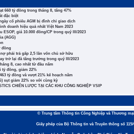
t 660 tỷ đồng trong tháng 8, tăng 47%
t đặc biệt
gày cổ phiếu AGM bị đình chỉ giao dịch
inh doanh hiệu quả nhất Việt Nam 2023
u ESOP, giá 10.000 đồng/CP trong quý III/2023
Gia (AGG)
on
ỷ đồng
nợ phải trả gấp 2,5 lần vốn chủ sở hữu
 trở lại đà tăng trưởng trong quý III/2023
tháng 8, cao nhất từ đầu năm
6 tỷ đồng, giảm 22%
1.463 tỷ đồng và vượt 21% kế hoạch năm
G) sụt giảm 22% so với cùng kỳ
STICS CHIẾN LƯỢC TẠI CÁC KHU CÔNG NGHIỆP VSIP
© Trung tâm Thông tin Công Nghiệp và Thương mại
Giấy phép của Bộ Thông tin và Truyền thông số 115