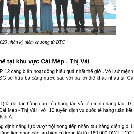
 2023 nhận kỷ niệm chương từ BTC
 tại khu vực Cái Mép - Thị Vải
12 cảng biển hoạt động hiệu quả nhất thế giới. Với sứ mệnh 
TCSG sở hữu ba cảng nước sâu với ba lợi thế khác nhau tại Cá
IT) là đối tác hàng đầu của hãng tàu và liên minh hãng tàu. TC
i Mép - Thị Vải , với 10 tuyến dịch vụ quốc tế hàng tuần kết 
Nội Á.
định năng lực vượt trội trong tiếp nhận tàu hàng điện gió. 
ăng tiếp nhận các tàu biển có trọng tải tới 160.000 DWT, TCCT