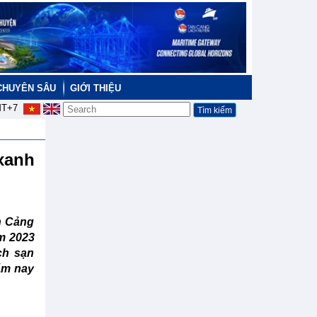
CHUYÊN SÂU
GIỚI THIỆU
T+7
xanh
n Cảng
m 2023
ch sạn
ăm nay