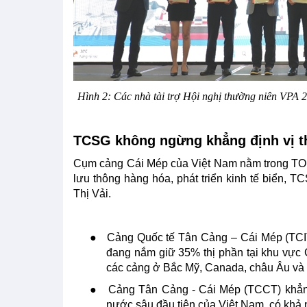
Hình 2: Các nhà tài trợ Hội nghị thường niên VPA
TCSG không ngừng khẳng định vị thế
Cụm cảng Cái Mép của Việt Nam nằm trong TOP 
lưu thông hàng hóa, phát triển kinh tế biển, 
Thị Vải.
●
Cảng Quốc tế Tân Cảng – Cái Mép (TC
đang nắm giữ 35% thị phần tại khu vực Cá
các cảng ở Bắc Mỹ, Canada, châu Âu và 
●
Cảng Tân Cảng - Cái Mép (TCCT) khẳng 
nước sâu đầu tiên của Việt Nam, có khả n