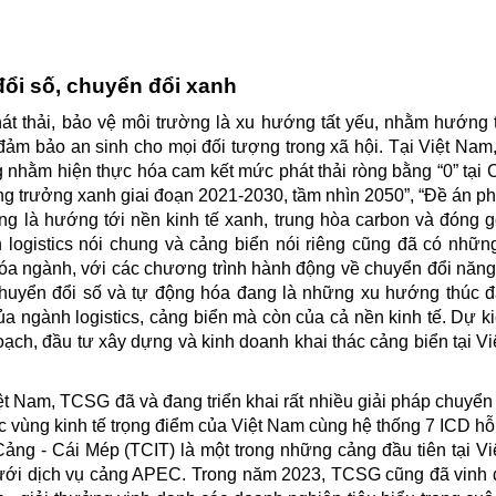
ổi số, chuyển đổi xanh
át thải, bảo vệ môi trường là xu hướng tất yếu, nhằm hướng 
, đảm bảo an sinh cho mọi đối tượng trong xã hội. Tại Việt Nam
g nhằm hiện thực hóa cam kết mức phát thải ròng bằng “0” tại
g trưởng xanh giai đoạn 2021-2030, tầm nhìn 2050”, “Đề án phá
ng là hướng tới nền kinh tế xanh, trung hòa carbon và đóng 
 logistics nói chung và cảng biển nói riêng cũng đã có nhữn
hóa ngành, với các chương trình hành động về chuyển đổi năn
, chuyển đổi số và tự động hóa đang là những xu hướng thúc 
của ngành logistics, cảng biển mà còn của cả nền kinh tế. Dự k
oạch, đầu tư xây dựng và kinh doanh khai thác cảng biển tại V
iệt Nam, TCSG đã và đang triển khai rất nhiều giải pháp chuyển 
ác vùng kinh tế trọng điểm của Việt Nam cùng hệ thống 7 ICD hỗ 
ảng - Cái Mép (TCIT) là một trong những cảng đầu tiên tại V
ưới dịch vụ cảng APEC. Trong năm 2023, TCSG cũng đã vinh