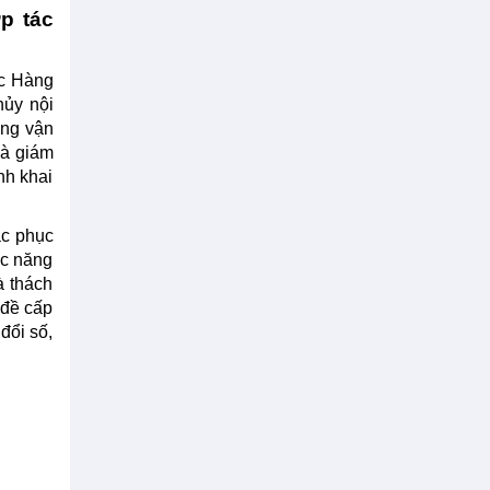
p tác
ục Hàng
hủy nội
ông vận
là giám
nh khai
ắc phục
ức năng
à thách
 đề cấp
đổi số,