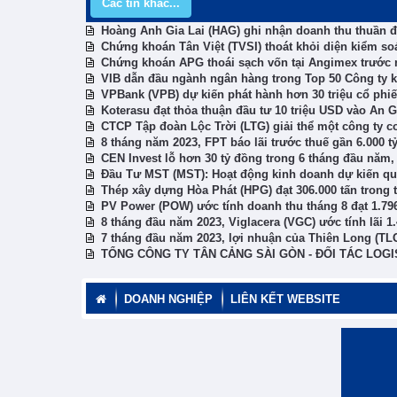
Các tin khác...
Hoàng Anh Gia Lai (HAG) ghi nhận doanh thu thuần đạ
Chứng khoán Tân Việt (TVSI) thoát khỏi diện kiểm soá
Chứng khoán APG thoái sạch vốn tại Angimex trước n
VIB dẫn đầu ngành ngân hàng trong Top 50 Công ty k
VPBank (VPB) dự kiến phát hành hơn 30 triệu cổ phiế
Koterasu đạt thỏa thuận đầu tư 10 triệu USD vào An 
CTCP Tập đoàn Lộc Trời (LTG) giải thể một công ty c
8 tháng năm 2023, FPT báo lãi trước thuế gần 6.000 t
CEN Invest lỗ hơn 30 tỷ đồng trong 6 tháng đầu năm, 
Đầu Tư MST (MST): Hoạt động kinh doanh dự kiến quay
Thép xây dựng Hòa Phát (HPG) đạt 306.000 tấn trong 
PV Power (POW) ước tính doanh thu tháng 8 đạt 1.79
8 tháng đầu năm 2023, Viglacera (VGC) ước tính lãi 
7 tháng đầu năm 2023, lợi nhuận của Thiên Long (TL
TỔNG CÔNG TY TÂN CẢNG SÀI GÒN - ĐỐI TÁC LOGI
DOANH NGHIỆP
LIÊN KẾT WEBSITE