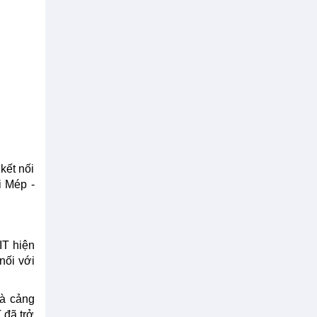
kết nối
i Mép -
IT hiện
nối với
Là cảng
 đã trở