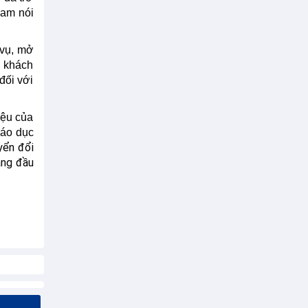
Nam nói
 vụ, mở
a khách
đối với
iệu của
iáo dục
ển đổi
àng đầu