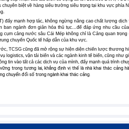
cs chuyên biệt về hàng siêu trường siêu trọng tại khu vực phía 
ng.
) đẩy mạnh hợp tác, không ngừng nâng cao chất lượng dịch
uan ban ngành đơn giản hóa thủ tục…để đáp ứng nhu cầu củ
g cụm cảng nước sâu Cái Mép không chỉ là Cảng quan trọng 
rung chuyển Quốc tế hấp dẫn của khu vực.
nước, TCSG cũng đã mở rộng sự hiện diện chiến lược thương h
ụ logistics, vận tải biển và các ngành kinh tế biển, cũng như g
chuy
g tin vào tất cả các dịch vụ của mình, đẩy mạnh quá trình
vững trong tương lai, khẳng định vị thế là nhà khai thác cảng h
ong chuyển đổi số trong ngành khai thác cảng.