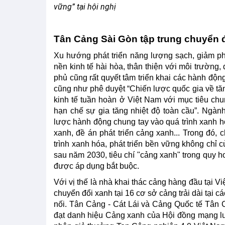
vững” tại hội nghị
Tân Cảng Sài Gòn tập trung chuyển đ
Xu hướng phát triển năng lượng sạch, giảm ph
nền kinh tế hài hòa, thân thiện với môi trường
phủ cũng rất quyết tâm triển khai các hành độn
cũng như phê duyệt “Chiến lược quốc gia về tăn
kinh tế tuần hoàn ở Việt Nam với mục tiêu chu
hạn chế sự gia tăng nhiệt độ toàn cầu”. Ngành
lược hành động chung tay vào quá trình xanh 
xanh, đề án phát triển cảng xanh... Trong đó
trình xanh hóa, phát triển bền vững không chỉ 
sau năm 2030, tiêu chí "cảng xanh" trong quy h
được áp dụng bắt buộc.
Với vị thế là nhà khai thác cảng hàng đầu tại V
chuyển đổi xanh tại 16 cơ sở cảng trải dài tại c
nối. Tân Cảng - Cát Lái và Cảng Quốc tế Tân C
đạt danh hiệu Cảng xanh của Hội đồng mạng l