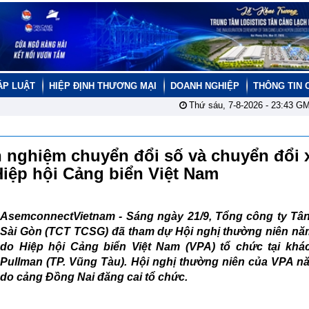
ÁP LUẬT
HIỆP ĐỊNH THƯƠNG MẠI
DOANH NGHIỆP
THÔNG TIN 
Thứ sáu, 7-8-2026 -
23:43
GM
h nghiệm chuyển đổi số và chuyển đổi 
Hiệp hội Cảng biển Việt Nam
AsemconnectVietnam - Sáng ngày 21/9, Tổng công ty Tâ
Sài Gòn (TCT TCSG) đã tham dự Hội nghị thường niên nă
do Hiệp hội Cảng biển Việt Nam (VPA) tổ chức tại khá
Pullman (TP. Vũng Tàu). Hội nghị thường niên của VPA n
do cảng Đồng Nai đăng cai tổ chức.