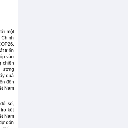
tới một
, Chính
 COP26,
t triển
góp vào
g chiến
g lượng
đẩy quá
iến đến
iệt Nam
đổi số,
trợ kết
iệt Nam
 dự đón