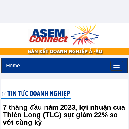
Home
Thứ sáu, 7-8-2026 -
21:48
GMT+7
TIN TỨC DOANH NGHIỆP
7 tháng đầu năm 2023, lợi nhuận của
Thiên Long (TLG) sụt giảm 22% so
với cùng kỳ