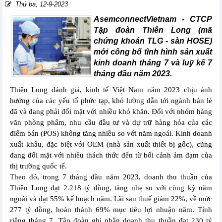
Thứ ba, 12-9-2023
AsemconnectVietnam - CTCP
Tập đoàn Thiên Long (mã
chứng khoán TLG - sàn HOSE)
mới công bố tình hình sản xuất
kinh doanh tháng 7 và luỹ kế 7
tháng đầu năm 2023.
Thiên Long đánh giá, kinh tế Việt Nam năm 2023 chịu ảnh
hưởng của các yếu tố phức tạp, khó lường dẫn tới ngành bán lẻ
đã và đang phải đối mặt với nhiều khó khăn. Đối với nhóm hàng
văn phòng phẩm, nhu cầu đầu tư và dự trữ hàng hóa của các
điểm bán (POS) không tăng nhiều so với năm ngoái. Kinh doanh
xuất khẩu, đặc biệt với OEM (nhà sản xuất thiết bị gốc), cũng
đang đối mặt với nhiều thách thức đến từ bối cảnh ảm đạm của
thị trường quốc tế.
Theo đó, trong 7 tháng đầu năm 2023, doanh thu thuần của
Thiên Long đạt 2.218 tỷ đồng, tăng nhẹ so với cùng kỳ năm
ngoái và đạt 55% kế hoạch năm. Lãi sau thuế giảm 22%, về mức
277 tỷ đồng, hoàn thành 69% mục tiêu lợi nhuận năm. Tính
riêng tháng 7, Tập đoàn ghi nhận doanh thu thuần đạt 230 tỷ