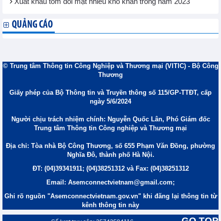
Xuất khẩu tôm đối mặt nhiều khó khăn trong năm 2023
QUẢNG CÁO
© Trung tâm Thông tin Công Nghiệp và Thương mại (VITIC) - Bộ Công
Thương
Giấy phép của Bộ Thông tin và Truyền thông số 115/GP-TTĐT, cấp
ngày 5/6/2024
Người chịu trách nhiệm chính: Nguyễn Quốc Lân, Phó Giám đốc
Trung tâm Thông tin Công nghiệp và Thương mại
Địa chỉ: Tòa nhà Bộ Công Thương, số 655 Phạm Văn Đồng, phường
Nghĩa Đô, thành phố Hà Nội.
ĐT: (04)39341911; (04)38251312 và Fax: (04)38251312
Email: Asemconnectvietnam@gmail.com;
Ghi rõ nguồn "Asemconnectvietnam.gov.vn" khi đăng lại thông tin từ
kênh thông tin này
GO TOP