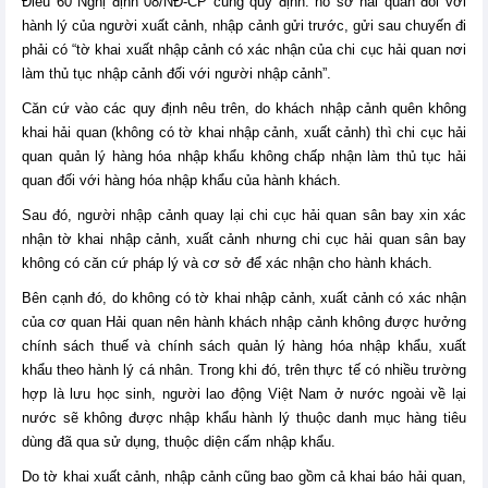
Điều 60 Nghị định 08/NĐ-CP cũng quy định: hồ sơ hải quan đối với
hành lý của người xuất cảnh, nhập cảnh gửi trước, gửi sau chuyến đi
phải có “tờ khai xuất nhập cảnh có xác nhận của chi cục hải quan nơi
làm thủ tục nhập cảnh đối với người nhập cảnh”.
Căn cứ vào các quy định nêu trên, do khách nhập cảnh quên không
khai hải quan (không có tờ khai nhập cảnh, xuất cảnh) thì chi cục hải
quan quản lý hàng hóa nhập khẩu không chấp nhận làm thủ tục hải
quan đối với hàng hóa nhập khẩu của hành khách.
Sau đó, người nhập cảnh quay lại chi cục hải quan sân bay xin xác
nhận tờ khai nhập cảnh, xuất cảnh nhưng chi cục hải quan sân bay
không có căn cứ pháp lý và cơ sở để xác nhận cho hành khách.
Bên cạnh đó, do không có tờ khai nhập cảnh, xuất cảnh có xác nhận
của cơ quan Hải quan nên hành khách nhập cảnh không được hưởng
chính sách thuế và chính sách quản lý hàng hóa nhập khẩu, xuất
khẩu theo hành lý cá nhân. Trong khi đó, trên thực tế có nhiều trường
hợp là lưu học sinh, người lao động Việt Nam ở nước ngoài về lại
nước sẽ không được nhập khẩu hành lý thuộc danh mục hàng tiêu
dùng đã qua sử dụng, thuộc diện cấm nhập khẩu.
Do tờ khai xuất cảnh, nhập cảnh cũng bao gồm cả khai báo hải quan,