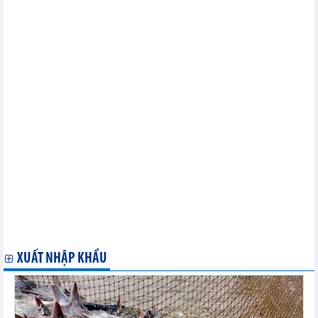
11-19/11: Mời tham gia chương trình XTTM tại Iran và Thổ Nhĩ
Kỳ
Chính sách miễn, giảm tiền thuê đất cho hợp tác xã nông
nghiệp
Quy định mới về điều kiện bán lẻ rượu
Hàng tạm nhập tái xuất cung ứng cho tàu biển quốc tế không
phải nộp thuế
Đồng bộ chế độ kế toán thuế xuất nhập khẩu để giảm thời gian
thông quan
Kiểm tra định mức sản phẩm xuất khẩu bằng quản lý rủi ro
Giảm mạnh thuế tiêu thụ đặc biệt với xe ôtô từ năm 2016
4 ngân hàng sẽ mở rộng thu nộp thuế trên toàn quốc
Dự thảo Nghị định về cấp và quản lý bảo lãnh chính phủ
Kho ngoại quan chưa đáp ứng diện tích vẫn được hoạt động
Quy định mới nhất về thời gian thử việc
Bảo hiểm bắt buộc trong đầu tư xây dựng
Sử dụng chi phí trong lựa chọn nhà thầu dự án sử dụng vốn
nhà nước
Hướng dẫn thi hành Luật Đầu tư công
XUẤT NHẬP KHẨU