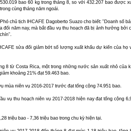
530.019 bao 60 kg trong tháng 8, so với 432.207 bao được x
trong cùng tháng năm ngoái.
Phó chủ tịch IHCAFE Dagoberto Suazo cho biết: "Doanh số b
a đổi năm nay, mà bắt đầu vụ thu hoạch đã bị ảnh hưởng bởi 
chín".
HCAFE sửa đổi giảm bớt số lượng xuất khẩu dự kiến của họ
áng 8 từ Costa Rica, một trong những nước sản xuất nhỏ của 
, giảm khoảng 21% đạt 59.463 bao.
vụ mùa niên vụ 2016-2017 trước đạt tổng cộng 74.951 bao.
ầu vụ thu hoạch niên vụ 2017-2018 hiện nay đạt tổng cộng 6,9
 triệu bao - 7,36 triệu bao trong chu kỳ hiện tại.
niên vụ 2017-2018 đến tháng 8 đạt mức 1,18 triệu bao, tăng