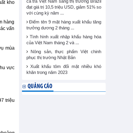
cá tra Việt Nam sang thị trường Brazil
uất kho
đạt giá trị 10,5 triệu USD, giảm 51% so
với cùng kỳ năm ...
án hàng
Điểm tên 9 mặt hàng xuất khẩu tăng
trưởng dương 2 tháng ...
các vấn
Tình hình xuất nhập khẩu hàng hóa
của Việt Nam tháng 2 và ...
 vụ mùa
Nông sản, thực phẩm Việt chinh
phục thị trường Nhật Bản
Xuất khẩu tôm đối mặt nhiều khó
khu vực
khăn trong năm 2023
QUẢNG CÁO
7 triệu
 khoảng