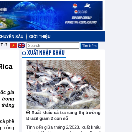
CHUYÊN SÂU
GIỚI THIỆU
T+7
XUẤT NHẬP KHẨU
Rica
ốc gia
 trong
 tháng
Xuất khẩu cá tra sang thị trường
Brazil giảm 2 con số
 cà phê
Tính đến giữa tháng 2/2023, xuất khẩu
g cộng