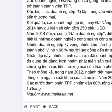
Các doanh nghiệp Đà Nẵng đã cố gắng nỗ lực ch
trở thành thành viên TPP.
Đặc biệt, các doanh nghiệp đã tập trung vào vi
tiến thương mại.
Kết quả là, các doanh nghiệp dệt may Đà Nẵng
2014 này dự kiến ​​sẽ cán đích 250 triệu USD.
Năm 2014 được coi là "Năm doanh nghiệp", điề
biệt là những doanh nghiệp trong ngành công n
Nhiều doanh nghiệp kỳ vọng nhiều khu căn hộ
thành phố, vì hơn 60 % người lao động đến từ n
Nhân dịp này, nhiều chính sách ưu đãi doanh 
tín dụng dễ dàng hơn nhằm phát triển sản xuấ
chương trình xúc tiến thương mại của thành phố
Theo thống kê, trong năm 2012, ngành dệt ma
tổng kim ngạch xuất khẩu của cả nước. Năm 20
Các nước đàm phán TPP chiếm gần 60% tổng ki
L.Giang
Nguồn: www.intellasia.net
PRINT
BACK