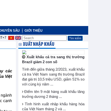
CHUYÊN SÂU
GIỚI THIỆU
T+7
XUẤT NHẬP KHẨU
Xuất khẩu cá tra sang thị trường
Brazil giảm 2 con số
Tính đến giữa tháng 2/2023, xuất khẩu
ay các
cá tra Việt Nam sang thị trường Brazil
a Việt
đạt giá trị 10,5 triệu USD, giảm 51% so
với cùng kỳ năm ...
Điểm tên 9 mặt hàng xuất khẩu tăng
à ngành
trưởng dương 2 tháng ...
ực cạnh
Tình hình xuất nhập khẩu hàng hóa
của Việt Nam tháng 2 và ...