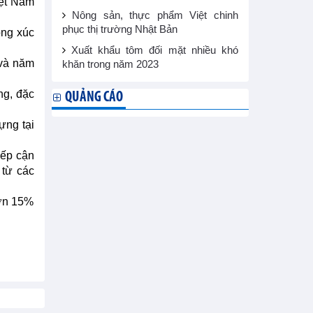
iệt Nam
Nông sản, thực phẩm Việt chinh
phục thị trường Nhật Bản
ộng xúc
Xuất khẩu tôm đối mặt nhiều khó
 và năm
khăn trong năm 2023
ng, đặc
QUẢNG CÁO
ựng tại
iếp cận
 từ các
hơn 15%