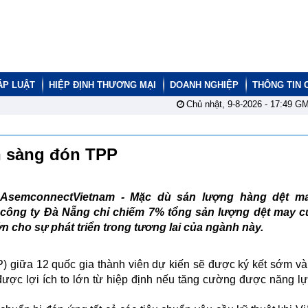
ÁP LUẬT
HIỆP ĐỊNH THƯƠNG MẠI
DOANH NGHIỆP
THÔNG TIN 
Chủ nhật, 9-8-2026 -
17:49
GM
n sàng đón TPP
AsemconnectVietnam - Mặc dù sản lượng hàng dệt m
công ty Đà Nẵng chỉ chiếm 7% tổng sản lượng dệt may củ
 cho sự phát triển trong tương lai của ngành này.
 giữa 12 quốc gia thành viên dự kiến ​​sẽ được ký kết sớm v
được lợi ích to lớn từ hiệp định nếu tăng cường được năng l