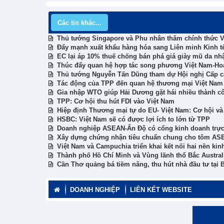
Các tin khác...
Thủ tướng Singapore và Phu nhân thăm chính thức 
Đẩy mạnh xuất khẩu hàng hóa sang Liên minh Kinh tế
EC lại áp 10% thuế chống bán phá giá giày mũ da nh
Thúc đẩy quan hệ hợp tác song phương Việt Nam-Ho
Thủ tướng Nguyễn Tấn Dũng tham dự Hội nghị Cấp c
Tác động của TPP đến quan hệ thương mại Việt Nam
Gia nhập WTO giúp Hải Dương gặt hái nhiều thành c
TPP: Cơ hội thu hút FDI vào Việt Nam
Hiệp định Thương mại tự do EU- Việt Nam: Cơ hội và
HSBC: Việt Nam sẽ có được lợi ích to lớn từ TPP
Doanh nghiệp ASEAN-Ấn Độ có cổng kinh doanh trực
Xây dựng chứng nhận tiêu chuẩn chung cho tôm AS
Việt Nam và Campuchia triển khai kết nối hai nền kinh
Thành phố Hồ Chí Minh và Vùng lãnh thổ Bắc Austral
Cần Thơ quảng bá tiềm năng, thu hút nhà đầu tư tại B
DOANH NGHIỆP
LIÊN KẾT WEBSITE