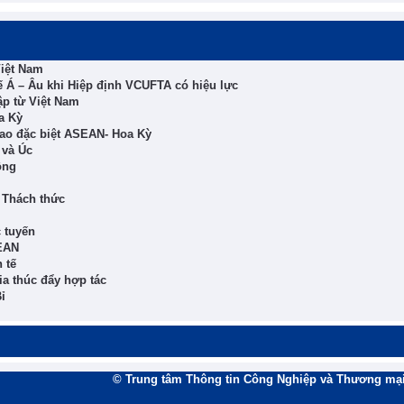
Việt Nam
 Á – Âu khi Hiệp định VCUFTA có hiệu lực
ập từ Việt Nam
a Kỳ
ao đặc biệt ASEAN- Hoa Kỳ
 và Úc
ông
 Thách thức
 tuyến
EAN
 tế
ia thúc đẩy hợp tác
ỉ
© Trung tâm Thông tin Công Nghiệp và Thương mại