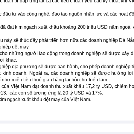
uẩn bị đáp ứng tất cả các tiêu chuẩn yêu cầu kỹ thuật khi V
ệc đầu tư vào công nghệ, đào tạo nguồn nhân lực và các hoạt đ
 đã đạt kim ngạch xuất khẩu khoảng 200 triệu USD năm ngoái
u này sẽ thúc đẩy phát triển hơn nữa các doanh nghiệp Đà Nẵ
ghiệp dệt may.
 cho những người lao động trong doanh nghiệp sẽ được xây d
ơi khác.
nghiệp địa phương sẽ được ban hành, cho phép doanh nghiệp t
t kinh doanh. Ngoài ra, các doanh nghiệp sẽ được hưởng lợi
 như miễn tiền thuê gian hàng tại hội chợ triển lãm…
y của Việt Nam đạt doanh thu xuất khẩu 17,2 tỷ USD, chiếm 
13, các con số tương ứng là 20 tỷ USD và 17%.
m ngạch xuất khẩu dệt may của Việt Nam.