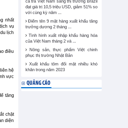
cá tra Việt Nam sang thị trường Brazil
đạt giá trị 10,5 triệu USD, giảm 51% so
với cùng kỳ năm ...
ng nhất
Điểm tên 9 mặt hàng xuất khẩu tăng
dịch vụ
trưởng dương 2 tháng ...
du lịch
Tình hình xuất nhập khẩu hàng hóa
của Việt Nam tháng 2 và ...
Nông sản, thực phẩm Việt chinh
ạo điều
phục thị trường Nhật Bản
Xuất khẩu tôm đối mặt nhiều khó
khăn trong năm 2023
liên hệ
ĩnh vực
QUẢNG CÁO
để tăng
ắt chặt
àn diện