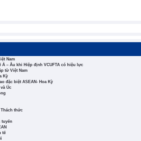
Việt Nam
 Á – Âu khi Hiệp định VCUFTA có hiệu lực
ập từ Việt Nam
a Kỳ
ao đặc biệt ASEAN- Hoa Kỳ
 và Úc
ông
 Thách thức
 tuyến
EAN
 tế
ỉ