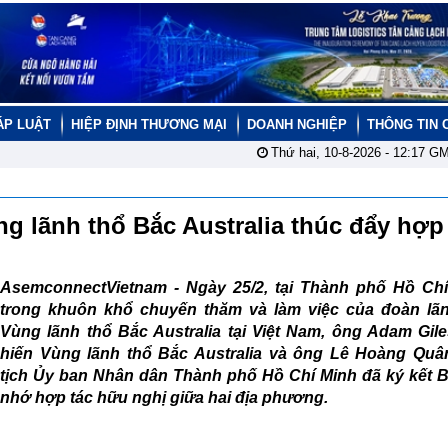
ÁP LUẬT
HIỆP ĐỊNH THƯƠNG MẠI
DOANH NGHIỆP
THÔNG TIN 
Thứ hai, 10-8-2026 -
12:17
GM
g lãnh thổ Bắc Australia thúc đẩy hợp
AsemconnectVietnam - Ngày 25/2, tại Thành phố Hồ Chí
trong khuôn khổ chuyến thăm và làm việc của đoàn lã
Vùng lãnh thổ Bắc Australia tại Việt Nam, ông Adam Gile
hiến Vùng lãnh thổ Bắc Australia và ông Lê Hoàng Quâ
tịch Ủy ban Nhân dân Thành phố Hồ Chí Minh đã ký kết B
nhớ hợp tác hữu nghị giữa hai địa phương.