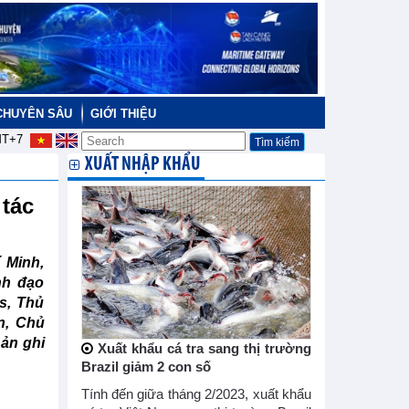
CHUYÊN SÂU
GIỚI THIỆU
T+7
XUẤT NHẬP KHẨU
 tác
 Minh,
nh đạo
s, Thủ
n, Chủ
ản ghi
Xuất khẩu cá tra sang thị trường
Brazil giảm 2 con số
Tính đến giữa tháng 2/2023, xuất khẩu