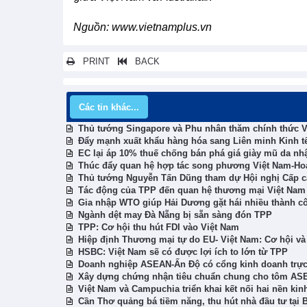
Nguồn: www.vietnamplus.vn
PRINT
BACK
Các tin khác...
Thủ tướng Singapore và Phu nhân thăm chính thức 
Đẩy mạnh xuất khẩu hàng hóa sang Liên minh Kinh tế
EC lại áp 10% thuế chống bán phá giá giày mũ da nh
Thúc đẩy quan hệ hợp tác song phương Việt Nam-Ho
Thủ tướng Nguyễn Tấn Dũng tham dự Hội nghị Cấp c
Tác động của TPP đến quan hệ thương mại Việt Nam
Gia nhập WTO giúp Hải Dương gặt hái nhiều thành c
Ngành dệt may Đà Nẵng bị sẵn sàng đón TPP
TPP: Cơ hội thu hút FDI vào Việt Nam
Hiệp định Thương mại tự do EU- Việt Nam: Cơ hội và
HSBC: Việt Nam sẽ có được lợi ích to lớn từ TPP
Doanh nghiệp ASEAN-Ấn Độ có cổng kinh doanh trực
Xây dựng chứng nhận tiêu chuẩn chung cho tôm AS
Việt Nam và Campuchia triển khai kết nối hai nền kinh
Cần Thơ quảng bá tiềm năng, thu hút nhà đầu tư tại B