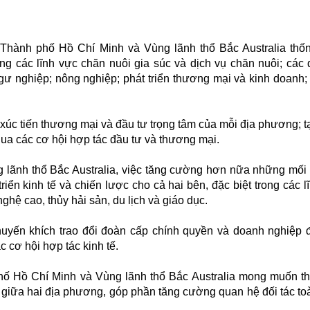
Thành phố Hồ Chí Minh và Vùng lãnh thổ Bắc Australia thố
ong các lĩnh vực chăn nuôi gia súc và dịch vụ chăn nuôi; các 
ư nghiệp; nông nghiệp; phát triển thương mại và kinh doanh; 
 xúc tiến thương mại và đầu tư trọng tâm của mỗi địa phương; t
qua các cơ hội hợp tác đầu tư và thương mại.
lãnh thổ Bắc Australia, việc tăng cường hơn nữa những mối 
triển kinh tế và chiến lược cho cả hai bên, đặc biệt trong các l
hệ cao, thủy hải sản, du lịch và giáo dục.
uyến khích trao đổi đoàn cấp chính quyền và doanh nghiệp 
c cơ hội hợp tác kinh tế.
hố Hồ Chí Minh và Vùng lãnh thổ Bắc Australia mong muốn th
 giữa hai địa phương, góp phần tăng cường quan hệ đối tác to