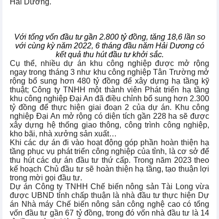
Hải Dương.
Với tổng vốn đầu tư gần 2.800 tỷ đồng, tăng 18,6 lần so
với cùng kỳ năm 2022, 6 tháng đầu năm Hải Dương có
kết quả thu hút đầu tư khởi sắc.
Cụ thể, nhiều dự án khu công nghiệp được mở rộng
ngay trong tháng 3 như khu công nghiệp Tân Trường mở
rộng bổ sung hơn 480 tỷ đồng để xây dựng hạ tầng kỹ
thuật; Công ty TNHH một thành viên Phát triển hạ tầng
khu công nghiệp Đại An đã điều chỉnh bổ sung hơn 2.300
tỷ đồng để thực hiện giai đoạn 2 của dự án. Khu công
nghiệp Đại An mở rộng có diện tích gần 228 ha sẽ được
xây dựng hệ thống giao thông, công trình công nghiệp,
kho bãi, nhà xưởng sản xuất…
Khi các dự án đi vào hoạt động góp phần hoàn thiện hạ
tầng phục vụ phát triển công nghiệp của tỉnh, là cơ sở để
thu hút các dự án đầu tư thứ cấp. Trong năm 2023 theo
kế hoạch Chủ đầu tư sẽ hoàn thiện hạ tầng, tạo thuận lợi
trong mời gọi đầu tư.
Dự án Công ty TNHH Chế biến nông sản Tài Long vừa
được UBND tỉnh chấp thuận là nhà đầu tư thực hiện Dự
án Nhà máy Chế biến nông sản công nghệ cao có tổng
vốn đầu tư gần 67 tỷ đồng, trong đó vốn nhà đầu tư là 14