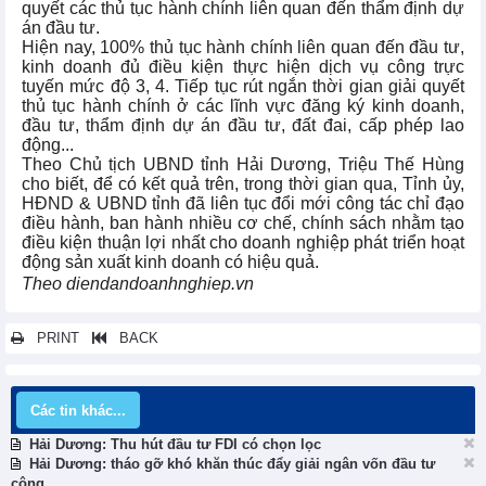
quyết các thủ tục hành chính liên quan đến thẩm định dự
án đầu tư.
Hiện nay, 100% thủ tục hành chính liên quan đến đầu tư,
kinh doanh đủ điều kiện thực hiện dịch vụ công trực
tuyến mức độ 3, 4. Tiếp tục rút ngắn thời gian giải quyết
thủ tục hành chính ở các lĩnh vực đăng ký kinh doanh,
đầu tư, thẩm định dự án đầu tư, đất đai, cấp phép lao
động...
Theo Chủ tịch UBND tỉnh Hải Dương, Triệu Thế Hùng
cho biết, để có kết quả trên, trong thời gian qua, Tỉnh ủy,
HĐND & UBND tỉnh đã liên tục đổi mới công tác chỉ đạo
điều hành, ban hành nhiều cơ chế, chính sách nhằm tạo
điều kiện thuận lợi nhất cho doanh nghiệp phát triển hoạt
động sản xuất kinh doanh có hiệu quả.
Theo diendandoanhnghiep.vn
PRINT
BACK
Các tin khác...
Hải Dương: Thu hút đầu tư FDI có chọn lọc
Hải Dương: tháo gỡ khó khăn thúc đẩy giải ngân vốn đầu tư
công