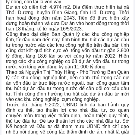
tỷ đồng, còn lại là vốn vay.
Dự án có diện tích 4.974 m2. Địa điểm thực hiện tại xã
Thái Dương, huyện Bình Giang, tỉnh Hải Dương. Thời
hạn hoạt động đến năm 2043. Tiến độ thực hiện xây
dựng hoàn thành và đưa Dự án vào hoạt động trong thời
hạn 18 tháng, kể từ ngày 16/5/2023.
Cũng theo đại diện Ban Quản lý các khu công nghiệp
tỉnh, từ đầu năm đến nay, tình hình thu hút các dự án đầu
tư trong nước vào các khu công nghiệp trên địa bàn tỉnh
cũng đạt kết quả tích cực với tổng vốn đầu tư gần 2.800
tỷ đồng, tăng 18,6 lần so với cùng kỳ năm 2022. Hiện
trong các khu công nghiệp có 68 dự án vốn đầu tư trong
nước với tổng vốn đăng ký gần 11.000 tỷ đồng.
Theo bà Nguyễn Thị Thúy Hằng - Phó Trưởng Ban Quản
lý các khu công nghiệp tỉnh, bên cạnh chú trọng các dự
án vốn đầu tư trực tiếp nước ngoài, ban cũng quan tâm
thu hút dự án đầu tư trong nước để cân đối cơ cấu đầu
tư. Tỉnh cũng định hướng thu hút các dự án đầu tư mới
vào các khu công nghiệp, cụm công nghiệp.
Trước đó, tháng 9.2022, UBND tỉnh đã ban hành quy
định cụ thể, tạo thuận lợi cho nhà đầu tư, cơ quan
chuyên môn trong việc thẩm định, hoàn thiện quy trình,
thủ tục đầu tư. Để tạo thuận lợi cho các nhà đầu tư, Sở
Kế hoạch và Đầu tư đã tham mưu UBND tỉnh chỉ đạo
nhiều nội dung về công tác thẩm định dự án, nhất là giải