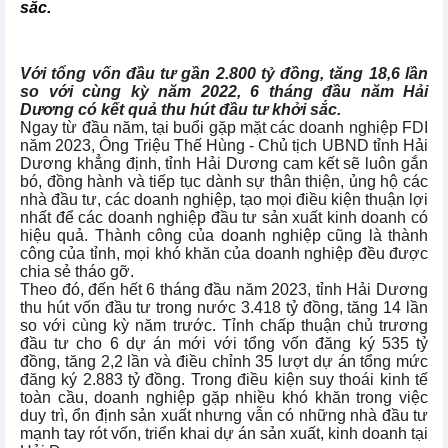
sắc.
Với tổng vốn đầu tư gần 2.800 tỷ đồng, tăng 18,6 lần
so với cùng kỳ năm 2022, 6 tháng đầu năm Hải
Dương có kết quả thu hút đầu tư khởi sắc.
Ngay từ đầu năm, tại buổi gặp mặt các doanh nghiệp FDI
năm 2023, Ông Triệu Thế Hùng - Chủ tịch UBND tỉnh
Hải
Dương
khẳng định, tỉnh Hải Dương cam kết sẽ luôn gắn
bó, đồng hành và tiếp tục dành sự thân thiện, ủng hộ các
nhà đầu tư, các doanh nghiệp, tạo mọi điều kiện thuận lợi
nhất để các doanh nghiệp đầu tư sản xuất kinh doanh có
hiệu quả. Thành công của doanh nghiệp cũng là thành
công của tỉnh, mọi khó khăn của doanh nghiệp đều được
chia sẻ tháo gỡ.
Theo đó, đến hết 6 tháng đầu năm 2023, tỉnh Hải Dương
thu hút vốn đầu tư trong nước 3.418 tỷ đồng, tăng 14 lần
so với cùng kỳ năm trước. Tỉnh chấp thuận chủ trương
đầu tư cho 6 dự án mới với tổng vốn đăng ký 535 tỷ
đồng, tăng 2,2 lần và điều chỉnh 35 lượt dự án tổng mức
đăng ký 2.883 tỷ đồng. Trong điều kiện suy thoái kinh tế
toàn cầu,
doanh nghiệp
gặp nhiều khó khăn trong việc
duy trì, ổn định sản xuất nhưng vẫn có những nhà đầu tư
mạnh tay rót vốn, triển khai dự án sản xuất, kinh doanh tại