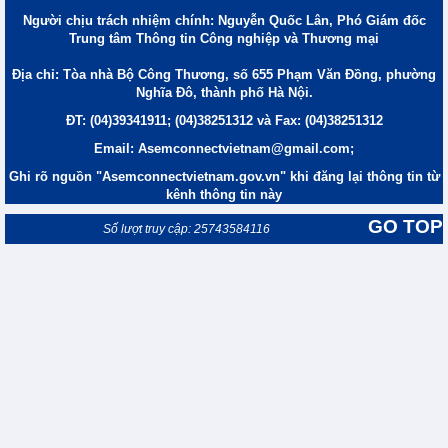
Người chịu trách nhiệm chính: Nguyễn Quốc Lân, Phó Giám đốc
Trung tâm Thông tin Công nghiệp và Thương mại
Địa chỉ: Tòa nhà Bộ Công Thương, số 655 Phạm Văn Đồng, phường
Nghĩa Đô, thành phố Hà Nội.
ĐT: (04)39341911; (04)38251312 và Fax: (04)38251312
Email: Asemconnectvietnam@gmail.com;
Ghi rõ nguồn "Asemconnectvietnam.gov.vn" khi đăng lại thông tin từ
kênh thông tin này
GO TOP
Số lượt truy cập: 25743584116