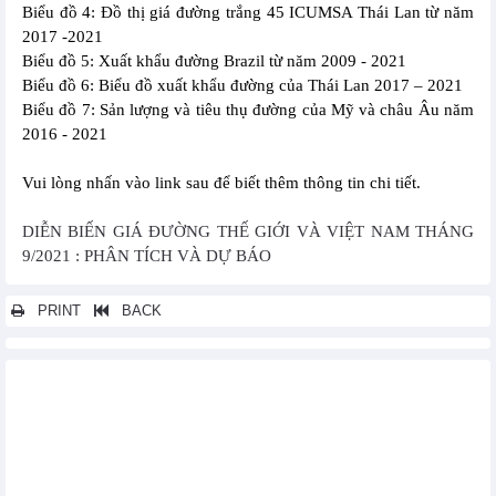
Biểu đồ 4: Đồ thị giá đường trắng 45 ICUMSA Thái Lan từ năm
2017 -2021
Biểu đồ 5: Xuất khẩu đường Brazil từ năm 2009 - 2021
Biểu đồ 6: Biểu đồ xuất khẩu đường của Thái Lan 2017 – 2021
Biểu đồ 7: Sản lượng và tiêu thụ đường của Mỹ và châu Âu năm
2016 - 2021
Vui lòng nhấn vào link sau để biết thêm thông tin chi tiết.
DIỄN BIẾN GIÁ ĐƯỜNG THẾ GIỚI VÀ VIỆT NAM THÁNG
9/2021 : PHÂN TÍCH VÀ DỰ BÁO
PRINT
BACK
Các tin khác...
THÔNG TIN THỊ TRƯỜNG THỨC ĂN CHĂN NUÔI THẾ GIỚI VÀ
NHỮNG TÁC ĐỘNG TỚI THỊ TRƯỜNG VIỆT NAM THÁNG 1/2022:
PHÂN TÍCH VÀ DỰ BÁO
THỊ TRƯỜNG SẮT THÉP VÀ NGUYÊN LIỆU THẾ GIỚI THÁNG 1