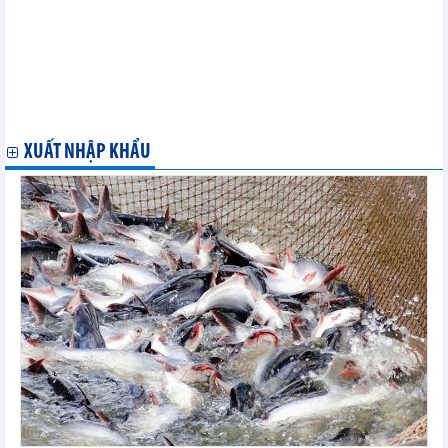
và Dự báo
THỊ TRƯỜNG THÉP, NGUYÊN LIỆU THÉP THẾ GIỚI VÀ VIỆT
NAM THÁNG 8/2021, 8 THÁNG ĐẦU NĂM: PHÂN TÍCH VÀ DỰ BÁO
Thông tin Thị trường Thức ăn chăn nuôi Việt Nam và Thế giới
tháng 8/2021: Phân tích và dự báo
Thông tin thị trường Gạo thế giới tháng 7, 7 tháng đầu năm
2021: Phân tích và dự báo
XUẤT NHẬP KHẨU