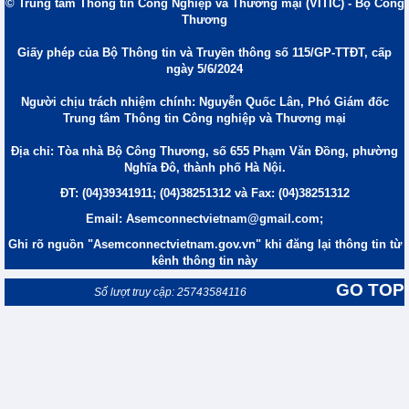
© Trung tâm Thông tin Công Nghiệp và Thương mại (VITIC) - Bộ Công
Thương
Giấy phép của Bộ Thông tin và Truyền thông số 115/GP-TTĐT, cấp
ngày 5/6/2024
Người chịu trách nhiệm chính: Nguyễn Quốc Lân, Phó Giám đốc
Trung tâm Thông tin Công nghiệp và Thương mại
Địa chỉ: Tòa nhà Bộ Công Thương, số 655 Phạm Văn Đồng, phường
Nghĩa Đô, thành phố Hà Nội.
ĐT: (04)39341911; (04)38251312 và Fax: (04)38251312
Email: Asemconnectvietnam@gmail.com;
Ghi rõ nguồn "Asemconnectvietnam.gov.vn" khi đăng lại thông tin từ
kênh thông tin này
GO TOP
Số lượt truy cập: 25743584116