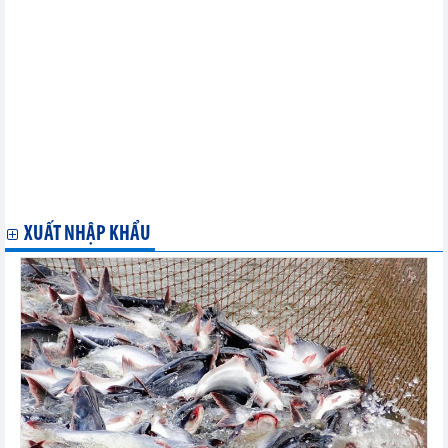
động tới thị trường Việt Nam tháng 9/2021: Phân tích và Dự báo
THÔNG TIN THỊ TRƯỜNG XĂNG DẦU THÁNG 8, 8 THÁNG ĐẦU
NĂM 2021: PHÂN TÍCH VÀ DỰ BÁO
Thị trường lúa gạo thế giới và Việt Nam tháng 8/2021: Phân tích
và Dự báo
THỊ TRƯỜNG THÉP, NGUYÊN LIỆU THÉP THẾ GIỚI VÀ VIỆT
NAM THÁNG 8/2021, 8 THÁNG ĐẦU NĂM: PHÂN TÍCH VÀ DỰ BÁO
Thông tin Thị trường Thức ăn chăn nuôi Việt Nam và Thế giới
tháng 8/2021: Phân tích và dự báo
Thông tin thị trường Gạo thế giới tháng 7, 7 tháng đầu năm
2021: Phân tích và dự báo
XUẤT NHẬP KHẨU