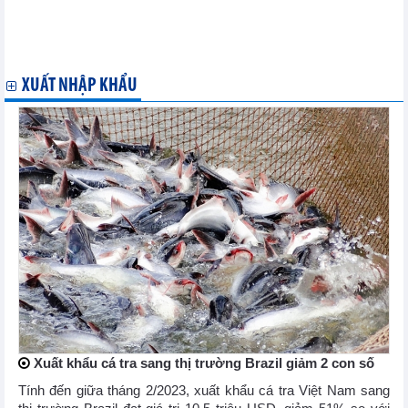
THỊ TRƯỜNG THÉP, NGUYÊN LIỆU THÉP THẾ GIỚI VÀ VIỆT
NAM THÁNG 8/2021, 8 THÁNG ĐẦU NĂM: PHÂN TÍCH VÀ DỰ BÁO
Thông tin thị trường Gạo thế giới tháng 7, 7 tháng đầu năm
2021: Phân tích và dự báo
XUẤT NHẬP KHẨU
Xuất khẩu cá tra sang thị trường Brazil giảm 2 con số
Tính đến giữa tháng 2/2023, xuất khẩu cá tra Việt Nam sang