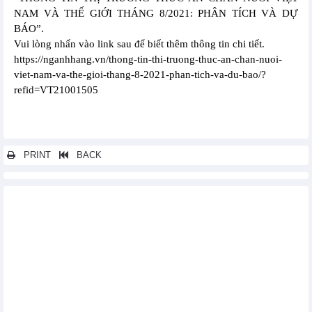
NAM VÀ THẾ GIỚI THÁNG 8/2021: PHÂN TÍCH VÀ DỰ
BÁO”.
Vui lòng nhấn vào link sau để biết thêm thông tin chi tiết.
https://nganhhang.vn/thong-tin-thi-truong-thuc-an-chan-nuoi-
viet-nam-va-the-gioi-thang-8-2021-phan-tich-va-du-bao/?
refid=VT21001505
PRINT
BACK
Các tin khác...
THÔNG TIN THỊ TRƯỜNG THỨC ĂN CHĂN NUÔI THẾ GIỚI VÀ
NHỮNG TÁC ĐỘNG TỚI THỊ TRƯỜNG VIỆT NAM THÁNG 1/2022:
PHÂN TÍCH VÀ DỰ BÁO
THỊ TRƯỜNG SẮT THÉP VÀ NGUYÊN LIỆU THẾ GIỚI THÁNG 1
NĂM 2022 – ĐÁNH GIÁ TÁC ĐỘNG TỚI THỊ TRƯỜNG THÉP VIỆT
NAM: PHÂN TÍCH VÀ DỰ BÁO
THỊ TRƯỜNG SẮT THÉP VÀ NGUYÊN LIỆU THẾ GIỚI THÁNG
12, 12 THÁNG NĂM 2021 – ĐÁNH GIÁ TÁC ĐỘNG TỚI THỊ TRƯỜNG