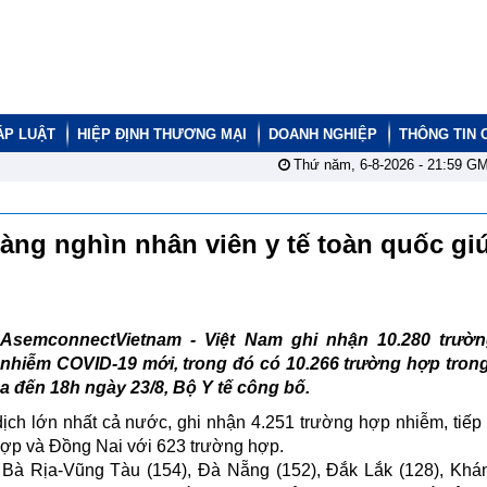
ÁP LUẬT
HIỆP ĐỊNH THƯƠNG MẠI
DOANH NGHIỆP
THÔNG TIN 
Thứ năm, 6-8-2026 -
21:59
GM
Hàng nghìn nhân viên y tế toàn quốc gi
AsemconnectVietnam - Việt Nam ghi nhận 10.280 trườ
nhiễm COVID-19 mới, trong đó có 10.266 trường hợp tron
a đến 18h ngày 23/8, Bộ Y tế công bố.
ịch lớn nhất cả nước, ghi nhận 4.251 trường hợp nhiễm, tiếp 
hợp và Đồng Nai với 623 trường hợp.
), Bà Rịa-Vũng Tàu (154), Đà Nẵng (152), Đắk Lắk (128), Kh