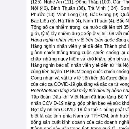
(125), Nghệ An (111), Đồng Tháp (100), Cần Thơ
Nội (40), Bình Thuận (36), Trà Vinh ( 34), Sơ
Phước (13), Vĩnh Long (10), Bắc Giang (9), Quản
Bạc Liêu (5), Hà Tĩnh (4), Ninh Thuận (4), Bắc 
Tổng số ca nhiễm trong cả nước đã lên tới 358
giới, tỷ lệ lây nhiễm được xếp ở vị trí 169 với 
Hàng nghìn nhân viên y tế trên toàn quốc đang
Hàng nghìn nhân viên y tế đã đến Thành phố 
giành chiến thắng trong cuộc chiến chống lại
chấp những nguy hiểm và khó khăn, bền bỉ và quy
Hàng nghìn bác sĩ, nhân viên y tế đến từ Hà Nộ
cùng tiền tuyến TP.HCM trong cuộc chiến chống
Công nhân và vật tư y tế tiên tiến đã được đi
của các ca COVID-19 gia tăng và các ca tử vong
PetroVietnam tặng 200 máy thở điều trị bệnh 
Tập đoàn Dầu khí Việt Nam đã trao tặng Bộ Y t
nhân COVID-19 nặng, góp phần bảo vệ sức khỏ
Đợt lây nhiễm COVID-19 lần thứ 4 bùng phát và
biệt là các tỉnh phía Nam và TP.HCM, ảnh hư
động sản xuất kinh doanh của các doanh nghiệ
thành phố này vẫn trong tình trạng quá tải, thiếu