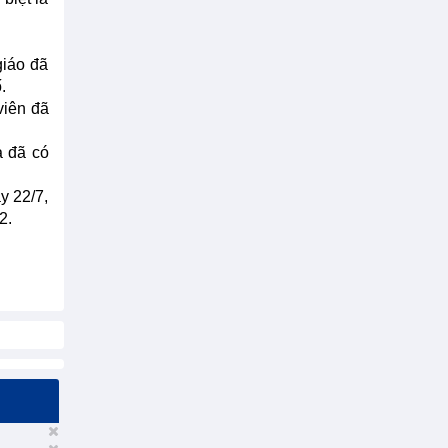
giáo đã
.
viên đã
à đã có
y 22/7,
2.