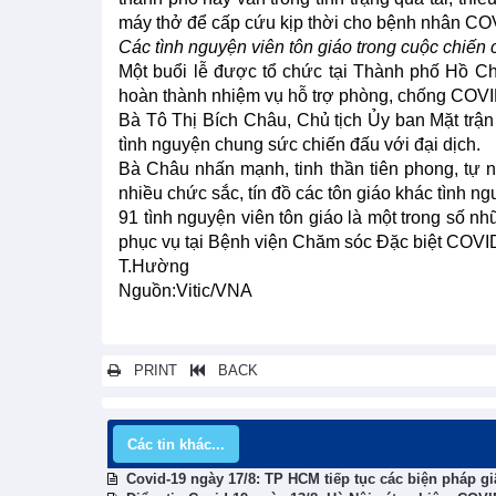
máy thở để cấp cứu kịp thời cho bệnh nhân CO
Các tình nguyện viên tôn giáo trong cuộc chiến
Một buổi lễ được tổ chức tại Thành phố Hồ Ch
hoàn thành nhiệm vụ hỗ trợ phòng, chống COVID-
Bà Tô Thị Bích Châu, Chủ tịch Ủy ban Mặt tr
tình nguyện chung sức chiến đấu với đại dịch.
Bà Châu nhấn mạnh, tinh thần tiên phong, tự n
nhiều chức sắc, tín đồ các tôn giáo khác tình ng
91 tình nguyện viên tôn giáo là một trong số nh
phục vụ tại Bệnh viện Chăm sóc Đặc biệt COVID-
T.Hường
Nguồn:Vitic/VNA
PRINT
BACK
Các tin khác...
Covid-19 ngày 17/8: TP HCM tiếp tục các biện pháp g