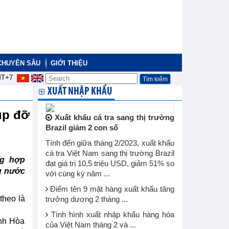
CHUYÊN SÂU
GIỚI THIỆU
T+7
XUẤT NHẬP KHẨU
úp đỡ
Xuất khẩu cá tra sang thị trường
Brazil giảm 2 con số
Tính đến giữa tháng 2/2023, xuất khẩu
cá tra Việt Nam sang thị trường Brazil
ng hợp
đạt giá trị 10,5 triệu USD, giảm 51% so
g nước
với cùng kỳ năm ...
Điểm tên 9 mặt hàng xuất khẩu tăng
theo là
trưởng dương 2 tháng ...
Tình hình xuất nhập khẩu hàng hóa
ánh Hòa
của Việt Nam tháng 2 và ...