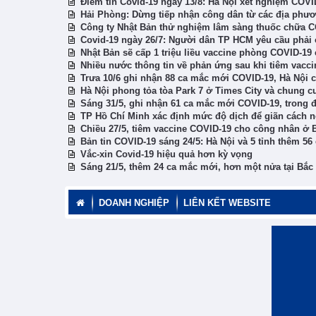
Điểm tin Covid-19 ngày 13/8: Hà Nội xét nghiệm COV
Hải Phòng: Dừng tiếp nhận công dân từ các địa phươ
Công ty Nhật Bản thử nghiệm lâm sàng thuốc chữa 
Covid-19 ngày 26/7: Người dân TP HCM yêu cầu phải ở
Nhật Bản sẽ cấp 1 triệu liều vaccine phòng COVID-19
Nhiều nước thông tin về phản ứng sau khi tiêm vacc
Trưa 10/6 ghi nhận 88 ca mắc mới COVID-19, Hà Nội c
Hà Nội phong tỏa tòa Park 7 ở Times City và chung 
Sáng 31/5, ghi nhận 61 ca mắc mới COVID-19, trong đ
TP Hồ Chí Minh xác định mức độ dịch để giãn cách n
Chiều 27/5, tiêm vaccine COVID-19 cho công nhân ở 
Bản tin COVID-19 sáng 24/5: Hà Nội và 5 tỉnh thêm 5
Vắc-xin Covid-19 hiệu quả hơn kỳ vọng
Sáng 21/5, thêm 24 ca mắc mới, hơn một nửa tại Bắc
DOANH NGHIỆP
LIÊN KẾT WEBSITE