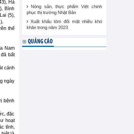
43), Hà
Nông sản, thực phẩm Việt chinh
), Bình
phục thị trường Nhật Bản
ai (5),
).
Xuất khẩu tôm đối mặt nhiều khó
khăn trong năm 2023
rên thế
QUẢNG CÁO
hía Nam
 đã bất
át cánh
ng ngày
rị bệnh
ớc, đặc
hư hoạt
c tỉnh,
 biệt là