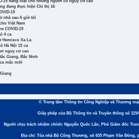
ID-19 hàng loạt cho những người có nguy cơ cao
ng đang thực hiện Chỉ thị 16
COVID-19
 nhà sau 6 giờ tối
 cho Việt Nam
ine COVID-19
ó 4 ca
cư Hemisco Xa La
ó Hà Nội 15 ca
ơi nguy cơ cao
Bắc Giang, Bắc Ninh
6 ca mắc mới
 Giang
© Trung tâm Thông tin Công Nghiệp và Thương mại
Giấy phép của Bộ Thông tin và Truyền thông số 115
Người chịu trách nhiệm chính: Nguyễn Quốc Lân, Phó Giám đốc Tru
Địa chỉ: Tòa nhà Bộ Công Thương, số 655 Phạm Văn Đồng, 