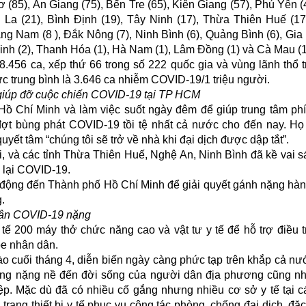
 (85), An Giang (75), Bến Tre (65), Kiên Giang (57), Phú Yên (
n La (21), Bình Định (19), Tây Ninh (17), Thừa Thiên Huế (17
g Nam (8 ), Đắk Nông (7), Ninh Bình (6), Quảng Bình (6), Gia L
Ninh (2), Thanh Hóa (1), Hà Nam (1), Lâm Đồng (1) và Cà Mau (1
.456 ca, xếp thứ 66 trong số 222 quốc gia và vùng lãnh thổ t
mức trung bình là 3.646 ca nhiễm COVID-19/1 triệu người.
 giúp đỡ cuộc chiến COVID-19 tại TP HCM
Hồ Chí Minh và làm việc suốt ngày đêm để giúp trung tâm p
 đợt bùng phát COVID-19 tồi tệ nhất cả nước cho đến nay. Họ
ết tâm “chúng tôi sẽ trở về nhà khi đại dịch được dập tắt”.
i, và các tỉnh Thừa Thiên Huế, Nghệ An, Ninh Bình đã kề vai s
 lại COVID-19.
ều động đến Thành phố Hồ Chí Minh để giải quyết gánh nặng hà
.
nhân COVID-19 nặng
ế 200 máy thở chức năng cao và vật tư y tế để hỗ trợ điều t
e nhân dân.
o cuối tháng 4, diễn biến ngày càng phức tạp trên khắp cả nư
ởng nặng nề đến đời sống của người dân địa phương cũng n
p. Mặc dù đã có nhiều cố gắng nhưng nhiều cơ sở y tế tại cá
 trang thiết bị y tế phục vụ công tác phòng, chống đại dịch, đặc