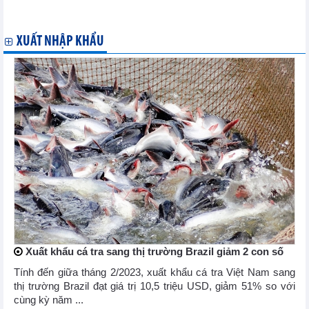
Vắc-xin Covid-19 hiệu quả hơn kỳ vọng
Sáng 21/5, thêm 24 ca mắc mới, hơn một nửa tại Bắc Giang
XUẤT NHẬP KHẨU
Xuất khẩu cá tra sang thị trường Brazil giảm 2 con số
Tính đến giữa tháng 2/2023, xuất khẩu cá tra Việt Nam sang
thị trường Brazil đạt giá trị 10,5 triệu USD, giảm 51% so với
cùng kỳ năm ...