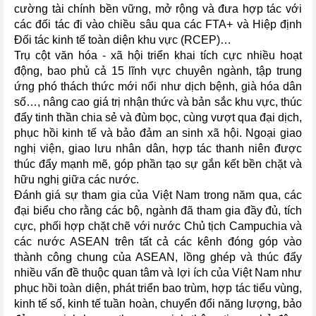
cường tài chính bền vững, mở rộng và đưa hợp tác với
các đối tác đi vào chiều sâu qua các FTA+ và Hiệp định
Đối tác kinh tế toàn diện khu vực (RCEP)…
Trụ cột văn hóa - xã hội triển khai tích cực nhiều hoạt
động, bao phủ cả 15 lĩnh vực chuyên ngành, tập trung
ứng phó thách thức mới nổi như dịch bệnh, già hóa dân
số…, nâng cao giá trị nhận thức và bản sắc khu vực, thúc
đẩy tinh thần chia sẻ và đùm bọc, cùng vượt qua đại dịch,
phục hồi kinh tế và bảo đảm an sinh xã hội. Ngoại giao
nghị viện, giao lưu nhân dân, hợp tác thanh niên được
thúc đẩy mạnh mẽ, góp phần tạo sự gắn kết bền chặt và
hữu nghị giữa các nước.
Đánh giá sự tham gia của Việt Nam trong năm qua, các
đại biểu cho rằng các bộ, ngành đã tham gia đầy đủ, tích
cực, phối hợp chặt chẽ với nước Chủ tịch Campuchia và
các nước ASEAN trên tất cả các kênh đóng góp vào
thành công chung của ASEAN, lồng ghép và thúc đẩy
nhiều vấn đề thuộc quan tâm và lợi ích của Việt Nam như
phục hồi toàn diện, phát triển bao trùm, hợp tác tiểu vùng,
kinh tế số, kinh tế tuần hoàn, chuyển đổi năng lượng, bảo