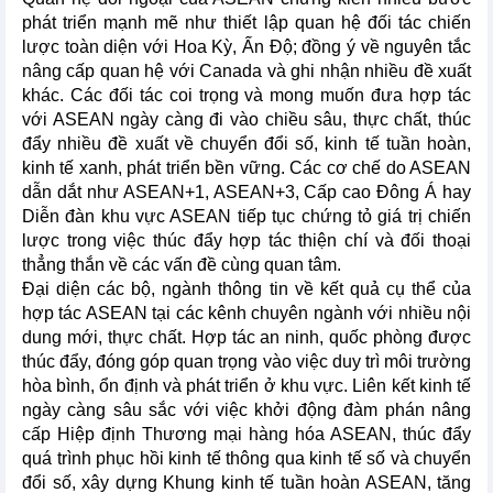
phát triển mạnh mẽ như thiết lập quan hệ đối tác chiến
lược toàn diện với Hoa Kỳ, Ấn Độ; đồng ý về nguyên tắc
nâng cấp quan hệ với Canada và ghi nhận nhiều đề xuất
khác. Các đối tác coi trọng và mong muốn đưa hợp tác
với ASEAN ngày càng đi vào chiều sâu, thực chất, thúc
đẩy nhiều đề xuất về chuyển đổi số, kinh tế tuần hoàn,
kinh tế xanh, phát triển bền vững. Các cơ chế do ASEAN
dẫn dắt như ASEAN+1, ASEAN+3, Cấp cao Đông Á hay
Diễn đàn khu vực ASEAN tiếp tục chứng tỏ giá trị chiến
lược trong việc thúc đẩy hợp tác thiện chí và đối thoại
thẳng thắn về các vấn đề cùng quan tâm.
Đại diện các bộ, ngành thông tin về kết quả cụ thể của
hợp tác ASEAN tại các kênh chuyên ngành với nhiều nội
dung mới, thực chất. Hợp tác an ninh, quốc phòng được
thúc đẩy, đóng góp quan trọng vào việc duy trì môi trường
hòa bình, ổn định và phát triển ở khu vực. Liên kết kinh tế
ngày càng sâu sắc với việc khởi động đàm phán nâng
cấp Hiệp định Thương mại hàng hóa ASEAN, thúc đẩy
quá trình phục hồi kinh tế thông qua kinh tế số và chuyển
đổi số, xây dựng Khung kinh tế tuần hoàn ASEAN, tăng