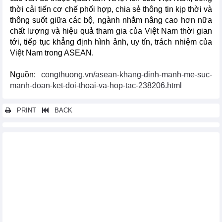
thời cải tiến cơ chế phối hợp, chia sẻ thông tin kịp thời và
thông suốt giữa các bộ, ngành nhằm nâng cao hơn nữa
chất lượng và hiệu quả tham gia của Việt Nam thời gian
tới, tiếp tục khẳng định hình ảnh, uy tín, trách nhiệm của
Việt Nam trong ASEAN.
Nguồn:
congthuong.vn/asean-khang-dinh-manh-me-suc-
manh-doan-ket-doi-thoai-va-hop-tac-238206.html
PRINT
BACK
Các tin khác...
Chủ tịch KADIN: ASEAN tăng kết nối để thúc đẩy tăng trưởng
bền vững
Thủ tướng: Tăng cường kết nối nền kinh tế Việt Nam và Brunei
ASEAN thảo luận về Kế hoạch tổng thể 2025 trong lĩnh vực tài
chính
Bế mạc Hội nghị hẹp các Bộ trưởng ngoại giao ASEAN
Hội nhập đa phương trong ASEAN: Biến tầm nhìn thành hành
động