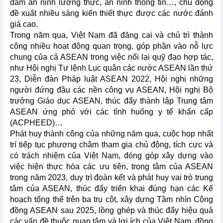
đảm an ninh lương thực, an ninh thông tin…, chủ động
đề xuất nhiều sáng kiến thiết thực được các nước đánh
giá cao.
Trong năm qua, Việt Nam đã đăng cai và chủ trì thành
công nhiều hoạt động quan trọng, góp phần vào nỗ lực
chung của cả ASEAN trong việc nối lại quỹ đạo hợp tác,
như Hội nghị Tư lệnh Lục quân các nước ASEAN lần thứ
23, Diễn đàn Pháp luật ASEAN 2022, Hội nghị những
người đứng đầu các nền công vụ ASEAN, Hội nghị Bộ
trưởng Giáo dục ASEAN, thúc đẩy thành lập Trung tâm
ASEAN ứng phó với các tình huống y tế khẩn cấp
(ACPHEED)…
Phát huy thành công của những năm qua, cuộc họp nhất
trí tiếp tục phương châm tham gia chủ động, tích cực và
có trách nhiệm của Việt Nam, đóng góp xây dựng vào
việc hiện thực hóa các ưu tiên, trọng tâm của ASEAN
trong năm 2023, duy trì đoàn kết và phát huy vai trò trung
tâm của ASEAN, thúc đẩy triển khai đúng hạn các Kế
hoạch tổng thể trên ba trụ cột, xây dựng Tầm nhìn Cộng
đồng ASEAN sau 2025, lồng ghép và thúc đẩy hiệu quả
các vấn đề thuộc quan tâm và lợi ích của Việt Nam, đồng