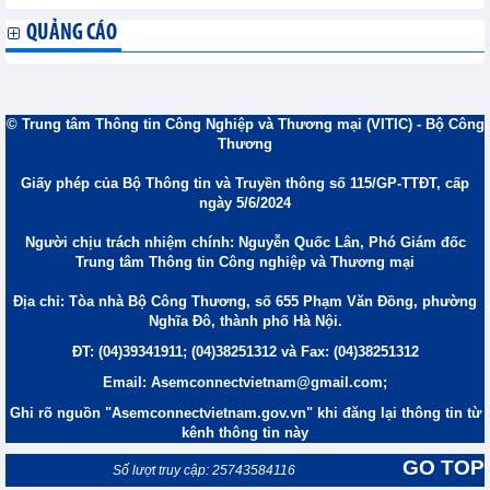
QUẢNG CÁO
© Trung tâm Thông tin Công Nghiệp và Thương mại (VITIC) - Bộ Công
Thương
Giấy phép của Bộ Thông tin và Truyền thông số 115/GP-TTĐT, cấp
ngày 5/6/2024
Người chịu trách nhiệm chính: Nguyễn Quốc Lân, Phó Giám đốc
Trung tâm Thông tin Công nghiệp và Thương mại
Địa chỉ: Tòa nhà Bộ Công Thương, số 655 Phạm Văn Đồng, phường
Nghĩa Đô, thành phố Hà Nội.
ĐT: (04)39341911; (04)38251312 và Fax: (04)38251312
Email: Asemconnectvietnam@gmail.com;
Ghi rõ nguồn "Asemconnectvietnam.gov.vn" khi đăng lại thông tin từ
kênh thông tin này
GO TOP
Số lượt truy cập: 25743584116