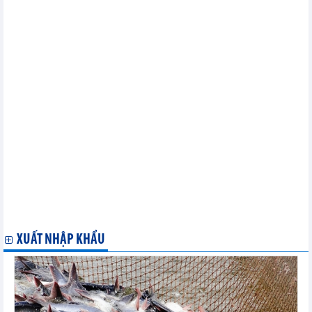
ĐSQ Việt Nam chủ trì họp chuyển giao vai trò Chủ tịch ASEAN
Bern
Năm Chủ tịch ASEAN 2020: Khẳng định bản lĩnh Việt Nam
Năm Chủ tịch ASEAN 2020: Bảo đảm an ninh, an toàn và trọng
thị
Năm Chủ tịch ASEAN 2020: Tầm vóc, bản lĩnh và trí tuệ Việt
Nam
ASEAN gắn kết vượt khó và chủ động thích ứng trong năm 2020
Chuyên gia Nhật: Việt Nam hoàn thành xuất sắc vai trò Chủ tịch
ASEAN
Indonesia: Việt Nam đóng góp đáng kể nâng cao tiếng nói của
ASEAN
EU sẵn sàng đàm phán thương mại với Anh vào tháng Một năm
2021
Tổng kết Năm Chủ tịch AIPA 2020 và Đại hội đồng AIPA 41
'Mỹ tăng cường hợp tác với ASEAN nhờ vai trò Chủ tịch của
Việt Nam'
XUẤT NHẬP KHẨU