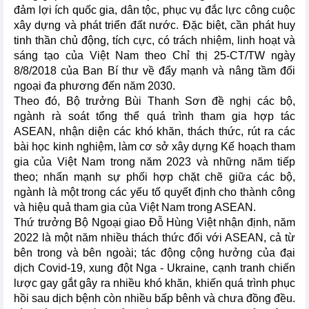
đảm lợi ích quốc gia, dân tộc, phục vụ đắc lực công cuộc
xây dựng và phát triển đất nước. Đặc biệt, cần phát huy
tinh thần chủ động, tích cực, có trách nhiệm, linh hoạt và
sáng tạo của Việt Nam theo Chỉ thị 25-CT/TW ngày
8/8/2018 của Ban Bí thư về đẩy mạnh và nâng tầm đối
ngoại đa phương đến năm 2030.
Theo đó, Bộ trưởng Bùi Thanh Sơn đề nghị các bộ,
ngành rà soát tổng thể quá trình tham gia hợp tác
ASEAN, nhận diện các khó khăn, thách thức, rút ra các
bài học kinh nghiệm, làm cơ sở xây dựng Kế hoạch tham
gia của Việt Nam trong năm 2023 và những năm tiếp
theo; nhấn mạnh sự phối hợp chặt chẽ giữa các bộ,
ngành là một trong các yếu tố quyết định cho thành công
và hiệu quả tham gia của Việt Nam trong ASEAN.
Thứ trưởng Bộ Ngoại giao Đỗ Hùng Việt nhận định, năm
2022 là một năm nhiều thách thức đối với ASEAN, cả từ
bên trong và bên ngoài; tác động cộng hưởng của đại
dịch Covid-19, xung đột Nga - Ukraine, cạnh tranh chiến
lược gay gắt gây ra nhiều khó khăn, khiến quá trình phục
hồi sau dịch bệnh còn nhiều bấp bênh và chưa đồng đều.