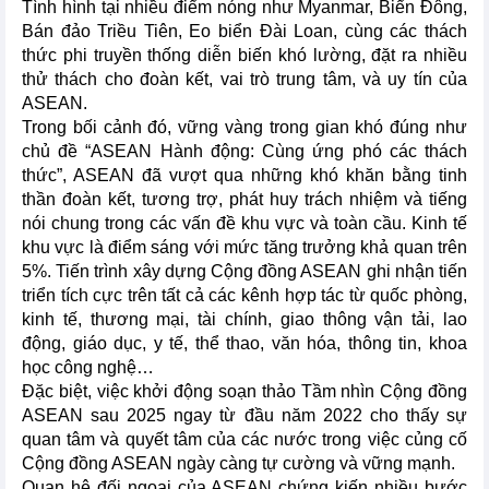
Tình hình tại nhiều điểm nóng như Myanmar, Biển Đông,
Bán đảo Triều Tiên, Eo biển Đài Loan, cùng các thách
thức phi truyền thống diễn biến khó lường, đặt ra nhiều
thử thách cho đoàn kết, vai trò trung tâm, và uy tín của
ASEAN.
Trong bối cảnh đó, vững vàng trong gian khó đúng như
chủ đề “ASEAN Hành động: Cùng ứng phó các thách
thức”, ASEAN đã vượt qua những khó khăn bằng tinh
thần đoàn kết, tương trợ, phát huy trách nhiệm và tiếng
nói chung trong các vấn đề khu vực và toàn cầu. Kinh tế
khu vực là điểm sáng với mức tăng trưởng khả quan trên
5%. Tiến trình xây dựng Cộng đồng ASEAN ghi nhận tiến
triển tích cực trên tất cả các kênh hợp tác từ quốc phòng,
kinh tế, thương mại, tài chính, giao thông vận tải, lao
động, giáo dục, y tế, thể thao, văn hóa, thông tin, khoa
học công nghệ…
Đặc biệt, việc khởi động soạn thảo Tầm nhìn Cộng đồng
ASEAN sau 2025 ngay từ đầu năm 2022 cho thấy sự
quan tâm và quyết tâm của các nước trong việc củng cố
Cộng đồng ASEAN ngày càng tự cường và vững mạnh.
Quan hệ đối ngoại của ASEAN chứng kiến nhiều bước