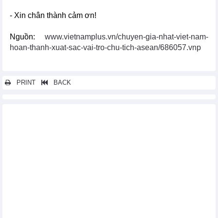
- Xin chân thành cảm ơn!
Nguồn:
www.vietnamplus.vn/chuyen-gia-nhat-viet-nam-
hoan-thanh-xuat-sac-vai-tro-chu-tich-asean/686057.vnp
PRINT
BACK
Các tin khác...
Chủ tịch KADIN: ASEAN tăng kết nối để thúc đẩy tăng trưởng
bền vững
Thủ tướng: Tăng cường kết nối nền kinh tế Việt Nam và Brunei
ASEAN thảo luận về Kế hoạch tổng thể 2025 trong lĩnh vực tài
chính
Bế mạc Hội nghị hẹp các Bộ trưởng ngoại giao ASEAN
ASEAN khẳng định mạnh mẽ sức mạnh đoàn kết, đối thoại và
hợp tác
Hội nhập đa phương trong ASEAN: Biến tầm nhìn thành hành
động
ĐSQ Việt Nam chủ trì họp chuyển giao vai trò Chủ tịch ASEAN