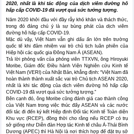
2020, nhất là khi tác động của dịch viêm đường hô
hấp cấp COVID-19 đã vượt quá sức tưởng tượng.
Năm 2020 khởi đầu với đầy rẫy khó khăn và thách thức,
trong đó đáng chú ý là sự bùng phát của dịch viêm
đường hô hấp cấp COVID-19.
Mặc dù vậy, Việt Nam vẫn ghi dấu ấn lớn trên trường
quốc tế khi đảm nhiệm vai trò chủ tịch luân phiên của
Hiệp hội các quốc gia Đông Nam Á (ASEAN).
Trả lời phỏng vấn của phóng viên TTXVN, ông Hiroyuki
Moribe, Giám đốc Điều hành Viện Nghiên cứu Kinh tế
Việt Nam (VERI) của Nhật Bản, khẳng định: “Việt Nam đã
hoàn thành thành xuất sắc vai trò Chủ tịch ASEAN 2020,
nhất là khi tác động của dịch viêm đường hô hấp cấp
COVID-19 đã vượt quá sức tưởng tượng.”
Bên cạnh đó, ông Moribe cũng đánh giá cao thành công
của Việt Nam trong việc thúc đẩy ASEAN và các nước
đối tác đi đến ký kết Hiệp định Đối tác Kinh tế Toàn diện
Khu vực (RCEP), đồng thời cho rằng nếu RCEP có trụ
sở giống như Diễn đàn Hợp tác Kinh tế châu Á-Thái Bình
Dương (APEC) thì Hà Nội là nơi thích hợp để đặt trụ sở