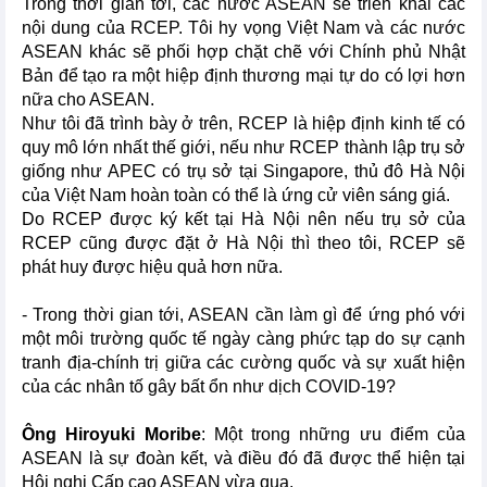
Trong thời gian tới, các nước ASEAN sẽ triển khai các
nội dung của RCEP. Tôi hy vọng Việt Nam và các nước
ASEAN khác sẽ phối hợp chặt chẽ với Chính phủ Nhật
Bản để tạo ra một hiệp định thương mại tự do có lợi hơn
nữa cho ASEAN.
Như tôi đã trình bày ở trên, RCEP là hiệp định kinh tế có
quy mô lớn nhất thế giới, nếu như RCEP thành lập trụ sở
giống như APEC có trụ sở tại Singapore, thủ đô Hà Nội
của Việt Nam hoàn toàn có thể là ứng cử viên sáng giá.
Do RCEP được ký kết tại Hà Nội nên nếu trụ sở của
RCEP cũng được đặt ở Hà Nội thì theo tôi, RCEP sẽ
phát huy được hiệu quả hơn nữa.
- Trong thời gian tới, ASEAN cần làm gì để ứng phó với
một môi trường quốc tế ngày càng phức tạp do sự cạnh
tranh địa-chính trị giữa các cường quốc và sự xuất hiện
của các nhân tố gây bất ổn như dịch COVID-19?
Ông Hiroyuki Moribe
: Một trong những ưu điểm của
ASEAN là sự đoàn kết, và điều đó đã được thể hiện tại
Hội nghị Cấp cao ASEAN vừa qua.