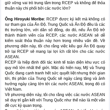
giữ vững vai trò trung tâm trong RCEP và không để thỏa
thuận này chi phối bởi các nước lớn?
Ông Hiroyuki Moribe
: RCEP được ký kết mà không có
sự tham gia của Ấn Độ. Trung Quốc và Ấn Độ đều là các
thị trường lớn, với dân số đông, do đó, nếu Ấn Độ trở
thành thành viên của RCEP, các nước ASEAN sẽ dễ
kiểm soát thỏa thuận này hơn trong nhiều vấn đề. Về
phương diện này, tôi cho rằng việc kêu gọi Ấn Độ quay
trở lại RCEP sẽ mang lại lợi ích rất lớn cho các nước
ASEAN.
RCEP là hiệp định đối tác kinh tế toàn diện khu vực có
quy mô lớn nhất thế giới. Mặc dù hiện nay, Mỹ và Trung
Quốc đang cạnh tranh hết sức quyết liệt nhưng thời gian
tới, thị phần của Trung Quốc sẽ ngày càng tăng và ảnh
hưởng ngày càng lớn tới các nước ASEAN, trong đó có
Việt Nam.
Về phương diện này, tôi cho rằng việc các nước ASEAN
sẽ duy trì gắn kết với Trung Quốc như thế nào là một vấn
đề cực kỳ quan trọng.