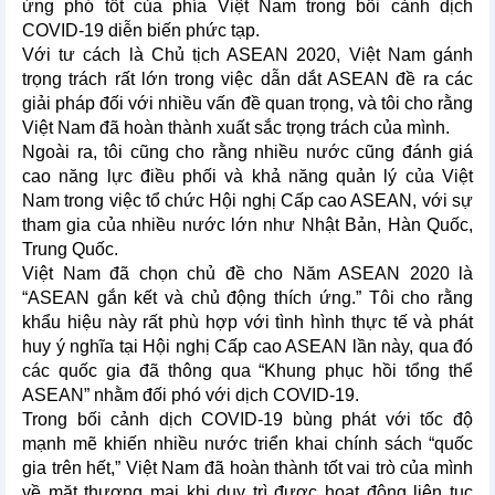
ứng phó tốt của phía Việt Nam trong bối cảnh dịch
COVID-19 diễn biến phức tạp.
Với tư cách là Chủ tịch ASEAN 2020, Việt Nam gánh
trọng trách rất lớn trong việc dẫn dắt ASEAN đề ra các
giải pháp đối với nhiều vấn đề quan trọng, và tôi cho rằng
Việt Nam đã hoàn thành xuất sắc trọng trách của mình.
Ngoài ra, tôi cũng cho rằng nhiều nước cũng đánh giá
cao năng lực điều phối và khả năng quản lý của Việt
Nam trong việc tổ chức Hội nghị Cấp cao ASEAN, với sự
tham gia của nhiều nước lớn như Nhật Bản, Hàn Quốc,
Trung Quốc.
Việt Nam đã chọn chủ đề cho Năm ASEAN 2020 là
“ASEAN gắn kết và chủ động thích ứng.” Tôi cho rằng
khẩu hiệu này rất phù hợp với tình hình thực tế và phát
huy ý nghĩa tại Hội nghị Cấp cao ASEAN lần này, qua đó
các quốc gia đã thông qua “Khung phục hồi tổng thể
ASEAN” nhằm đối phó với dịch COVID-19.
Trong bối cảnh dịch COVID-19 bùng phát với tốc độ
mạnh mẽ khiến nhiều nước triển khai chính sách “quốc
gia trên hết,” Việt Nam đã hoàn thành tốt vai trò của mình
về mặt thương mại khi duy trì được hoạt động liên tục