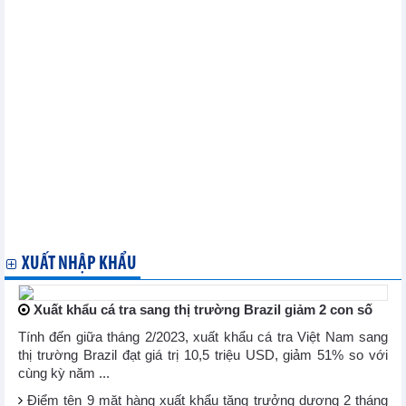
Bern
Năm Chủ tịch ASEAN 2020: Khẳng định bản lĩnh Việt Nam
Năm Chủ tịch ASEAN 2020: Bảo đảm an ninh, an toàn và trọng
thị
Năm Chủ tịch ASEAN 2020: Tầm vóc, bản lĩnh và trí tuệ Việt
Nam
ASEAN gắn kết vượt khó và chủ động thích ứng trong năm 2020
Indonesia: Việt Nam đóng góp đáng kể nâng cao tiếng nói của
ASEAN
EU sẵn sàng đàm phán thương mại với Anh vào tháng Một năm
2021
Tổng kết Năm Chủ tịch AIPA 2020 và Đại hội đồng AIPA 41
'Mỹ tăng cường hợp tác với ASEAN nhờ vai trò Chủ tịch của
Việt Nam'
XUẤT NHẬP KHẨU
Xuất khẩu cá tra sang thị trường Brazil giảm 2 con số
Tính đến giữa tháng 2/2023, xuất khẩu cá tra Việt Nam sang
thị trường Brazil đạt giá trị 10,5 triệu USD, giảm 51% so với
cùng kỳ năm ...
Điểm tên 9 mặt hàng xuất khẩu tăng trưởng dương 2 tháng