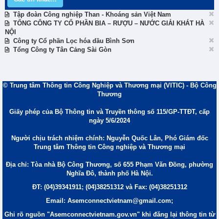
Tập đoàn Công nghiệp Than - Khoáng sản Việt Nam
TỔNG CÔNG TY CỔ PHẦN BIA – RƯỢU – NƯỚC GIẢI KHÁT HÀ
NỘI
Công ty Cổ phần Lọc hóa dầu Bình Sơn
Tổng Công ty Tân Cảng Sài Gòn
© Trung tâm Thông tin Công Nghiệp và Thương mại (VITIC) - Bộ Công
Thương
Giấy phép của Bộ Thông tin và Truyền thông số 115/GP-TTĐT, cấp
ngày 5/6/2024
Người chịu trách nhiệm chính: Nguyễn Quốc Lân, Phó Giám đốc
Trung tâm Thông tin Công nghiệp và Thương mại
Địa chỉ: Tòa nhà Bộ Công Thương, số 655 Phạm Văn Đồng, phường
Nghĩa Đô, thành phố Hà Nội.
ĐT: (04)39341911; (04)38251312 và Fax: (04)38251312
Email: Asemconnectvietnam@gmail.com;
Ghi rõ nguồn "Asemconnectvietnam.gov.vn" khi đăng lại thông tin từ