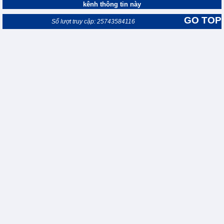
kênh thông tin này
GO TOP
Số lượt truy cập: 25743584116