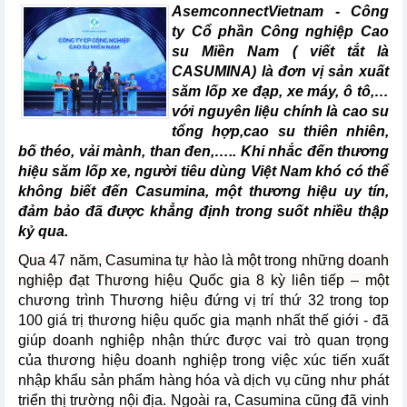
AsemconnectVietnam - Công
ty Cổ phần Công nghiệp Cao
su Miền Nam ( viết tắt là
CASUMINA) là đơn vị sản xuất
săm lốp xe đạp, xe máy, ô tô,…
với nguyên liệu chính là cao su
tổng hợp,cao su thiên nhiên,
bố théo, vải mành, than đen,….. Khi nhắc đến thương
hiệu săm lốp xe, người tiêu dùng Việt Nam khó có thể
không biết đến Casumina, một thương hiệu uy tín,
đảm bảo đã được khẳng định trong suốt nhiều thập
kỷ qua.
Qua 47 năm, Casumina tự hào là một trong những doanh
nghiệp đạt Thương hiệu Quốc gia 8 kỳ liên tiếp – một
chương trình Thương hiệu đứng vị trí thứ 32 trong top
100 giá trị thương hiệu quốc gia mạnh nhất thế giới - đã
giúp doanh nghiệp nhận thức được vai trò quan trọng
của thương hiệu doanh nghiệp trong việc xúc tiến xuất
nhập khẩu sản phẩm hàng hóa và dịch vụ cũng như phát
triển thị trường nội địa. Ngoài ra, Casumina cũng đã vinh