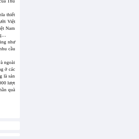
 của Thủ
ĩa thiết
ười Việt
Việt Nam
ơng…
cũng như
 nhu cầu
và ngoài
ng ở các
 là sản
000 lượt
phần quà