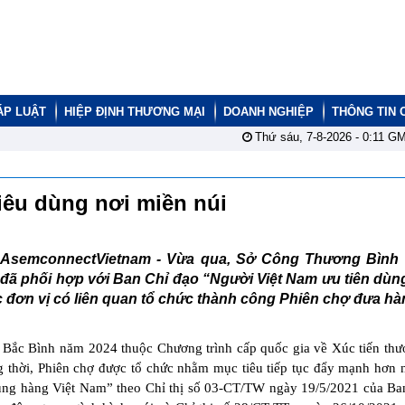
ÁP LUẬT
HIỆP ĐỊNH THƯƠNG MẠI
DOANH NGHIỆP
THÔNG TIN 
Thứ sáu, 7-8-2026 -
0:11
GM
tiêu dùng nơi miền núi
AsemconnectVietnam -
Vừa qua, Sở Công Thương Bình
đã phối hợp với Ban Chỉ đạo “Người Việt Nam ưu tiên dùn
 đơn vị có liên quan tổ chức thành công Phiên chợ đưa hà
 Bắc Bình năm 2024 thuộc Chương trình cấp quốc gia về Xúc tiến th
hời, Phiên chợ được tổ chức nhằm mục tiêu tiếp tục đẩy mạnh hơn 
ùng hàng Việt Nam” theo Chỉ thị số 03-CT/TW ngày 19/5/2021 của Ba