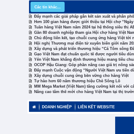
Các tin khác...
Đẩy mạnh các giải pháp gắn kết sản xuất và phân phối
Hơn 100 gian hàng được giới thiệu tại Hội chợ “Ngày
Tuần hàng Việt Nam năm 2024 tại hệ thống siêu thị A
Gần 80 doanh nghiệp tham gia Hội chợ hàng Việt Nam
Chủ động liên kết, tạo chuỗi cung ứng hàng Việt tới 
Hội nghị Thương mại điện tử xuyên biên giới năm 202
Xây dựng và phát triển thương hiệu “Cá Tôm sông Đ
Gạo Việt Nam đạt chuẩn quốc tế được người tiêu dù
Yến Việt Nam khẳng định thương hiệu mang tiêu chu
OCOP Hậu Giang: Góp phần nâng cao giá trị nông sả
Đẩy mạnh Cuộc vận động “Người Việt Nam ưu tiên d
Xây dựng chuỗi cung ứng bền vững cho hàng Việt
Tự hào hơn 60 năm thương hiệu Chè Sông Lô
MM Mega Market (Việt Nam) tăng cường kết nối với c
Nâng cao tâm thế mới cho hàng Việt Nam tại thị trườ
DOANH NGHIỆP
LIÊN KẾT WEBSITE