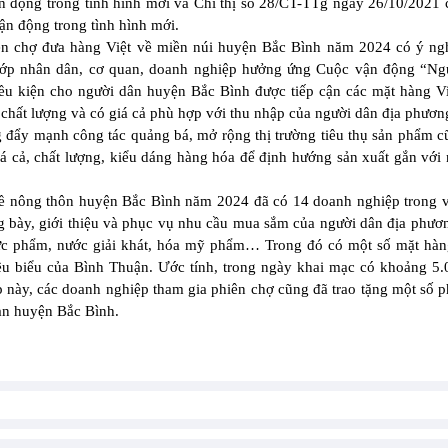
n động trong tình hình mới và Chỉ thị số 28/CT-TTg ngày 26/10/2021
ận động trong tình hình mới.
n chợ đưa hàng Việt về miền núi huyện Bắc Bình năm 2024 có ý ngh
g lớp nhân dân, cơ quan, doanh nghiệp hưởng ứng Cuộc vận động “Ng
ều kiện cho người dân huyện Bắc Bình được tiếp cận các mặt hàng 
 chất lượng và có giá cả phù hợp với thu nhập của người dân địa phư
g đẩy mạnh công tác quảng bá, mở rộng thị trường tiêu thụ sản phẩm 
iá cả, chất lượng, kiểu dáng hàng hóa để định hướng sản xuất gắn với
 về nông thôn huyện Bắc Bình năm 2024 đã có 14 doanh nghiệp trong 
g bày, giới thiệu và phục vụ nhu cầu mua sắm của người dân địa phươ
ực phẩm, nước giải khát, hóa mỹ phẩm… Trong đó có một số mặt hàng
u biểu của Bình Thuận. Ước tính, trong ngày khai mạc có khoảng 5.
 này, các doanh nghiệp tham gia phiên chợ cũng đã trao tặng một số 
àn huyện Bắc Bình.