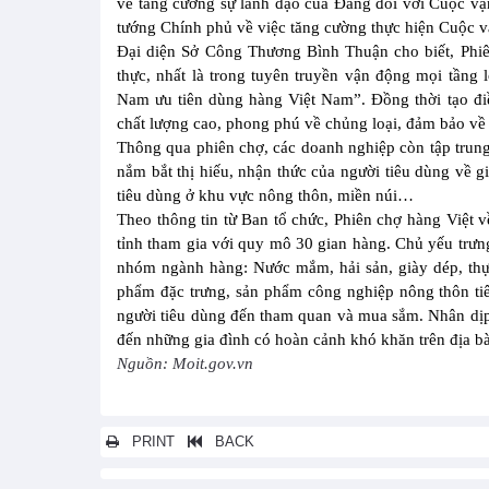
về tăng cường sự lãnh đạo của Đảng đối với Cuộc vậ
tướng Chính phủ về việc tăng cường thực hiện Cuộc v
Đại diện Sở Công Thương Bình Thuận cho biết, Phiê
thực, nhất là trong tuyên truyền vận động mọi tần
Nam ưu tiên dùng hàng Việt Nam”. Đồng thời tạo đi
chất lượng cao, phong phú về chủng loại, đảm bảo về
Thông qua phiên chợ, các doanh nghiệp còn tập trun
nắm bắt thị hiếu, nhận thức của người tiêu dùng về g
tiêu dùng ở khu vực nông thôn, miền núi…
Theo thông tin từ Ban tổ chức, Phiên chợ hàng Việt
tỉnh tham gia với quy mô 30 gian hàng. Chủ yếu trưn
nhóm ngành hàng: Nước mắm, hải sản, giày dép, th
phẩm đặc trưng, sản phẩm công nghiệp nông thôn tiê
người tiêu dùng đến tham quan và mua sắm. Nhân dịp
đến những gia đình có hoàn cảnh khó khăn trên địa b
Nguồn: Moit.gov.vn
PRINT
BACK