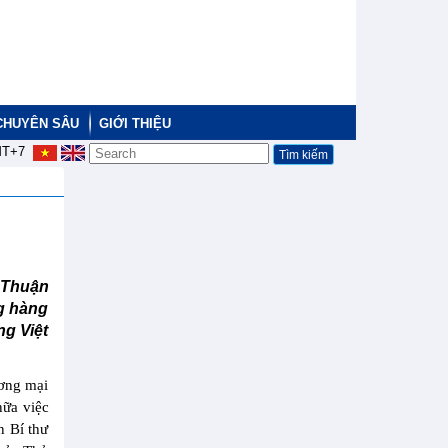
CHUYÊN SÂU
GIỚI THIỆU
T+7
 Thuận
g hàng
ng Việt
ương mại
nữa việc
n Bí thư