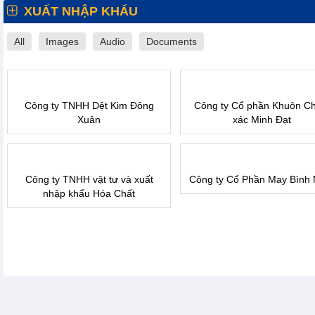
XUẤT NHẬP KHẨU
All
Images
Audio
Documents
Công ty TNHH Dệt Kim Đông
Công ty Cổ phần Khuôn Ch
Xuân
xác Minh Đạt
Công ty TNHH vật tư và xuất
Công ty Cổ Phần May Bình 
nhập khẩu Hóa Chất