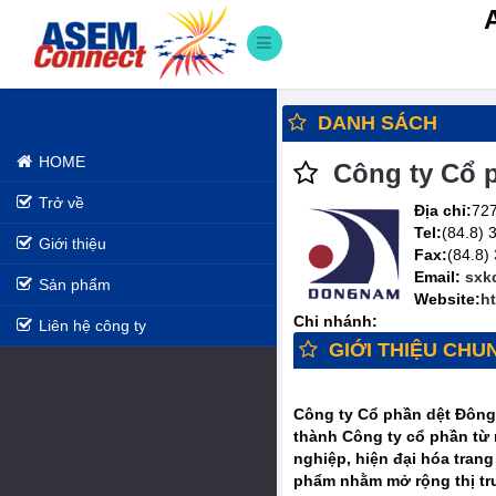
DANH SÁCH
HOME
Công ty Cổ 
Trở về
Địa chỉ:
727
Tel:
(84.8)
Giới thiệu
Fax:
(84.8)
Email:
sxk
Sản phẩm
Website:
h
Chi nhánh:
Liên hệ công ty
GIỚI THIỆU CHU
Công ty Cổ phần dệt Đông 
thành Công ty cổ phần từ 
nghiệp, hiện đại hóa tran
phẩm nhằm mở rộng thị trư