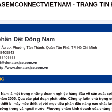
ASEMCONNECTVIETNAM - TRANG TIN 
phần Dệt Đông Nam
 Âu cơ, Phường Tân Thành, Quận Tân Phú, TP. Hồ Chí Minh
 38409843
 38409853
d@donatexjsc.com.vn
ttp://www.donatexjsc.com.vn
NG
Nam là một trong những doanh nghiệp hàng đầu về sản xuất sợi 
năm 2005. Qua các giai đoạn phát triển, Công ty luôn chú trọng
g thiết bị máy móc thiết bị với mục tiêu phấn đấu nâng cao chất
ờng trong và ngoài nước. Phương châm kinh doanh của chúng tôi