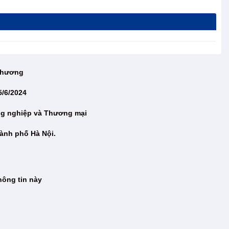
 Thương
5/6/2024
ng nghiệp và Thương mại
ành phố Hà Nội.
hông tin này