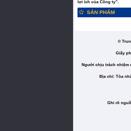
lợi ích của Công ty”.
SẢN PHẨM
© Trun
Giấy ph
Người chịu trách nhiệm
Địa chỉ: Tòa n
Ghi rõ nguồ