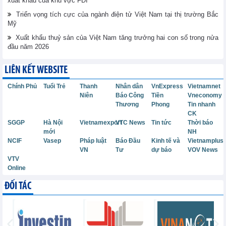
xuất khẩu của khu vực FDI
Triển vọng tích cực của ngành điện tử Việt Nam tại thị trường Bắc
Mỹ
Xuất khẩu thuỷ sản của Việt Nam tăng trưởng hai con số trong nửa
đầu năm 2026
LIÊN KẾT WEBSITE
Chính Phủ
Tuổi Trẻ
Thanh
Nhân dân
VnExpress
Vietnamnet
Niên
Báo Công
Tiền
Vneconomy
Thương
Phong
Tin nhanh
CK
SGGP
Hà Nội
Vietnamexport
VTC News
Tin tức
Thời báo
mới
NH
NCIF
Vasep
Pháp luật
Báo Đầu
Kinh tế và
Vietnamplus
VN
Tư
dự báo
VOV News
VTV
Online
ĐỐI TÁC