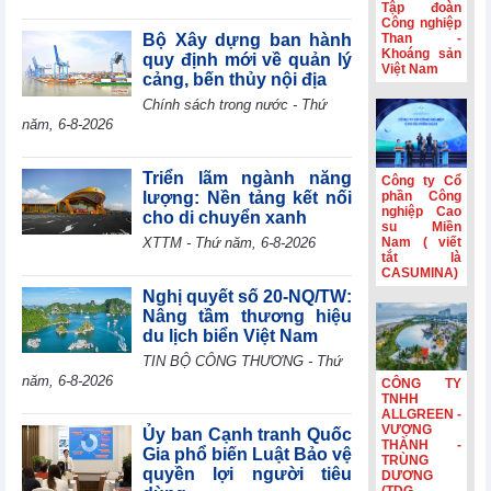
Tập đoàn
Vietjet mở tuần
Công nghiệp
lễ vàng, tung
Bộ Xây dựng ban hành
Than -
hàng trăm nghìn
Khoáng sản
quy định mới về quản lý
vé 0 đồng
Việt Nam
cảng, bến thủy nội địa
Gần 187 nghìn
Chính sách trong nước - Thứ
doanh nghiệp gia
năm, 6-8-2026
nhập thị trường
sau 7 tháng đầu
năm
Triển lãm ngành năng
Công ty Cổ
lượng: Nền tảng kết nối
phần Công
Bộ Công
nghiệp Cao
cho di chuyển xanh
Thương kết nối
su Miền
thị trường, mở
XTTM - Thứ năm, 6-8-2026
Nam ( viết
rộng đầu ra cho
tắt là
CASUMINA)
nông sản Lạng
Sơn
Nghị quyết số 20-NQ/TW:
Nâng tầm thương hiệu
du lịch biển Việt Nam
TIN BỘ CÔNG THƯƠNG - Thứ
năm, 6-8-2026
CÔNG TY
TNHH
ALLGREEN -
VƯỢNG
Ủy ban Cạnh tranh Quốc
THÀNH -
Gia phổ biến Luật Bảo vệ
TRÙNG
quyền lợi người tiêu
DƯƠNG