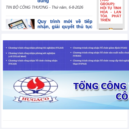
(TDG
dùng
GROUP):
TIN BỘ CÔNG THƯƠNG - Thứ năm, 6-8-2026
HỘI TỤ TINH
HOA - LAN
TỎA PHÁT
TRIỂN
Quy trình mới về tiếp
nhận, giải quyết thủ tục
hành chính trên môi
trường điện tử
Bia Hà Nội
Chính sách trong nước - Thứ năm, 6-8-2026
đổi nhận
diện, tiếp
nối hành
trình lịch sử
CBAM: Doanh nghiệp
hơn 132
Việt cần chuẩn bị gì
năm Bia Hà
trước yêu cầu mới của
Nội đổi nhận
thị trường EU?
diện, tiếp
nối hành
Chính sách quốc tế - Thứ năm, 6-8-2026
trình lịch sử
hơn 132
năm
BAF 6 tháng đầu năm
2026: Tăng 61% sản
lượng heo so với cùng
kỳ năm trước, đẩy mạnh
đầu tư cho chu kỳ tăng trưởng mới
Tin tức doanh nghiệp - Thứ năm, 6-8-2026