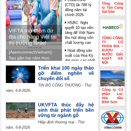
Tổng Công
(CTD) lãi 788 tỷ
ty Tân Cảng
đồng năm tài
Sài Gòn
chính 2026
HSBC: Nghị
quyết 10 tạo nền
VIFTA mở thêm dư
tảng để Việt Nam
địa cho hàng Việt tại
thu hút dòng vốn
TỔNG CÔNG
thị trường Israel
TY CỔ
chất lượng cao
PHẦN BIA –
Hoạt động sản
RƯỢU –
[AsemconnectVietnam]-
NƯỚC GIẢI
xuất của Hoa Kỳ
Sau gần hai năm thực
KHÁT HÀ
đạt mức cao nhất
NỘI
thi, Hiệp định Thương
trong hơn bốn
Triển khai 100 ngày tháo
mại tự do Việt Nam -
năm
gỡ điểm nghẽn về
Israel (VIFTA) tiếp tục
chuyển đổi số
Phiên họp
phát huy hiệu quả, tạo
Chính phủ
TIN BỘ CÔNG THƯƠNG - Thứ
động lực thúc đẩy
thường kỳ tháng
Công ty Cổ
năm, 6-8-2026
thương mại song
7: Xuất nhập
phần Lọc
khẩu ước đạt
hóa dầu
phương.
Bình Sơn
659,6 tỷ USD,
UKVFTA thúc đẩy hệ
tăng 28,1%
sinh thái phát triển bền
vững từ ngành gỗ
Đầu tư công
tăng tốc, CC1
Hiệp định thương mại - Thứ
mở rộng quy mô
năm, 6-8-2026