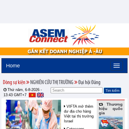
Home
Dòng sự kiện
NGHIÊN CỨU THỊ TRƯỜNG
Đại hội Đảng
Thứ năm, 6-8-2026 -
13:43
GMT+7
Thương
VIFTA mở thêm
hiệu quốc
dư địa cho hàng
gia
Việt tại thị trường
Israel
Coteccons