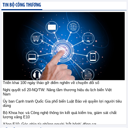
TIN BỘ CÔNG THƯƠNG
Triển khai 100 ngày tháo gỡ điểm nghẽn về chuyển đổi số
Nghị quyết số 20-NQ/TW: Nâng tầm thương hiệu du lịch biển Việt
Nam
Ủy ban Cạnh tranh Quốc Gia phổ biến Luật Bảo vệ quyền lợi người tiêu
dùng
Bộ Khoa học và Công nghệ thông tin kết quả kiểm tra, giám sát chất
lượng xăng E10
Xăng E10: Góc nhìn từ những người ‘bắt bệnh’ động cơ