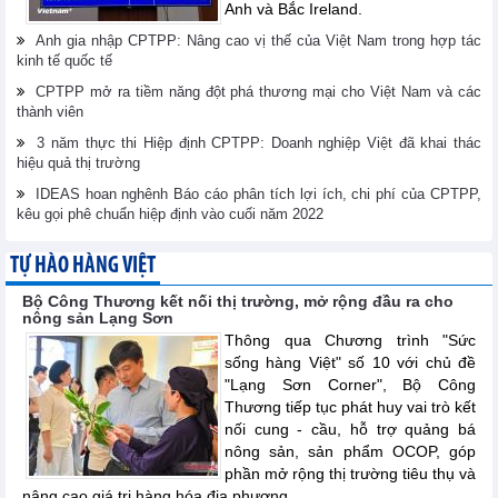
Anh và Bắc Ireland.
Anh gia nhập CPTPP: Nâng cao vị thế của Việt Nam trong hợp tác
kinh tế quốc tế
CPTPP mở ra tiềm năng đột phá thương mại cho Việt Nam và các
thành viên
3 năm thực thi Hiệp định CPTPP: Doanh nghiệp Việt đã khai thác
hiệu quả thị trường
IDEAS hoan nghênh Báo cáo phân tích lợi ích, chi phí của CPTPP,
kêu gọi phê chuẩn hiệp định vào cuối năm 2022
TỰ HÀO HÀNG VIỆT
Bộ Công Thương kết nối thị trường, mở rộng đầu ra cho
nông sản Lạng Sơn
Thông qua Chương trình "Sức
sống hàng Việt" số 10 với chủ đề
"Lạng Sơn Corner", Bộ Công
Thương tiếp tục phát huy vai trò kết
nối cung - cầu, hỗ trợ quảng bá
nông sản, sản phẩm OCOP, góp
phần mở rộng thị trường tiêu thụ và
nâng cao giá trị hàng hóa địa phương.