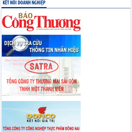
phiên thảo luận Tổ về dự án Luật Dầu khí (sửa đổi)
KẾT NỐI DOANH NGHIỆP
Triển khai 100 ngày tháo gỡ điểm nghẽn về chuyển đổi số