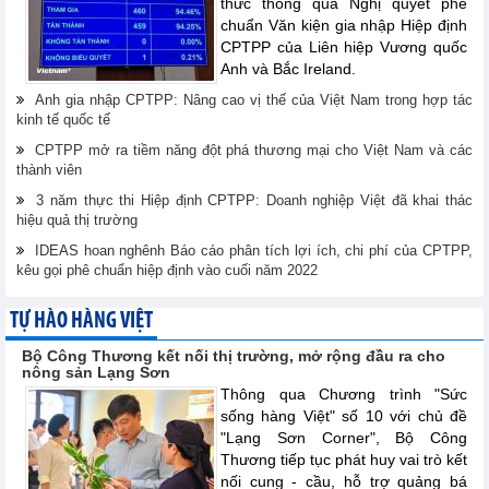
thức thông qua Nghị quyết phê
chuẩn Văn kiện gia nhập Hiệp định
CPTPP của Liên hiệp Vương quốc
Anh và Bắc Ireland.
Anh gia nhập CPTPP: Nâng cao vị thế của Việt Nam trong hợp tác
kinh tế quốc tế
CPTPP mở ra tiềm năng đột phá thương mại cho Việt Nam và các
thành viên
3 năm thực thi Hiệp định CPTPP: Doanh nghiệp Việt đã khai thác
hiệu quả thị trường
IDEAS hoan nghênh Báo cáo phân tích lợi ích, chi phí của CPTPP,
kêu gọi phê chuẩn hiệp định vào cuối năm 2022
TỰ HÀO HÀNG VIỆT
Bộ Công Thương kết nối thị trường, mở rộng đầu ra cho
nông sản Lạng Sơn
Thông qua Chương trình "Sức
sống hàng Việt" số 10 với chủ đề
"Lạng Sơn Corner", Bộ Công
Thương tiếp tục phát huy vai trò kết
nối cung - cầu, hỗ trợ quảng bá