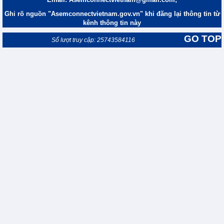
Ghi rõ nguồn "Asemconnectvietnam.gov.vn" khi đăng lại thông tin từ
kênh thông tin này
GO TOP
Số lượt truy cập: 25743584116