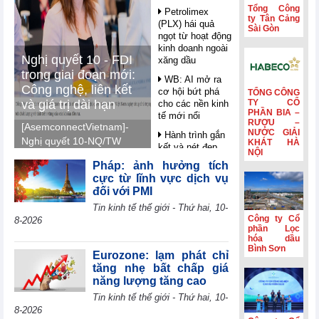
Tổng Công
Petrolimex
ty Tân Cảng
(PLX) hái quả
Sài Gòn
ngọt từ hoạt động
kinh doanh ngoài
Nghị quyết 10 - FDI
xăng dầu
trong giai đoạn mới:
WB: AI mở ra
Công nghệ, liên kết
cơ hội bứt phá
TỔNG CÔNG
và giá trị dài hạn
TY CỔ
cho các nền kinh
PHẦN BIA –
tế mới nổi
RƯỢU –
[AsemconnectVietnam]-
NƯỚC GIẢI
Hành trình gắn
Nghị quyết 10-NQ/TW
KHÁT HÀ
kết và nét đẹp
NỘI
đang phát đi một thông
văn hóa Phân lân
Pháp: ảnh hưởng tích
điệp mới tới cộng đồng
Văn Điển
cực từ lĩnh vực dịch vụ
đầu tư quốc tế: Việt
đối với PMI
Không còn lãi
Nam không chỉ cần
thanh lý tài sản,
Tin kinh tế thế giới - Thứ hai, 10-
thêm vốn đầu tư trực
lợi nhuận quý
Công ty Cổ
8-2026
tiếp nước ngoài (FDI),
II/2026 của HBC
phần Lọc
giảm 55%
hóa dầu
mà hướng tới những
Bình Sơn
dòng vốn tạo ra giá trị
Eurozone: lạm phát chỉ
Kinh doanh và
tăng nhẹ bất chấp giá
gia tăng cao hơn, mang
Phát triển Bình
năng lượng tăng cao
Dương (TDC):
theo công nghệ, tri thức,
Lợi nhuận sau
kỹ năng và tạo được mối
Tin kinh tế thế giới - Thứ hai, 10-
thuế 6 tháng
8-2026
liên kết sâu hơn với nền
giảm 82,9%,