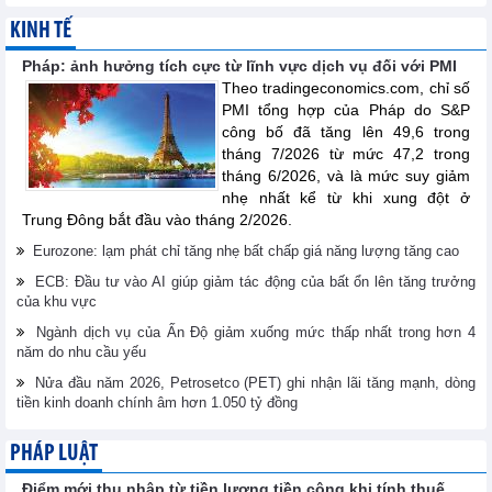
KINH TẾ
Pháp: ảnh hưởng tích cực từ lĩnh vực dịch vụ đối với PMI
Theo tradingeconomics.com, chỉ số
PMI tổng hợp của Pháp do S&P
công bố đã tăng lên 49,6 trong
tháng 7/2026 từ mức 47,2 trong
tháng 6/2026, và là mức suy giảm
nhẹ nhất kể từ khi xung đột ở
Trung Đông bắt đầu vào tháng 2/2026.
Eurozone: lạm phát chỉ tăng nhẹ bất chấp giá năng lượng tăng cao
ECB: Đầu tư vào AI giúp giảm tác động của bất ổn lên tăng trưởng
của khu vực
Ngành dịch vụ của Ấn Độ giảm xuống mức thấp nhất trong hơn 4
năm do nhu cầu yếu
Nửa đầu năm 2026, Petrosetco (PET) ghi nhận lãi tăng mạnh, dòng
tiền kinh doanh chính âm hơn 1.050 tỷ đồng
PHÁP LUẬT
Điểm mới thu nhập từ tiền lương tiền công khi tính thuế