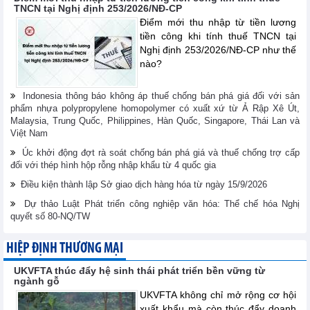
TNCN tại Nghị định 253/2026/NĐ-CP
Điểm mới thu nhập từ tiền lương
tiền công khi tính thuế TNCN tại
Nghị định 253/2026/NĐ-CP như thế
nào?
Indonesia thông báo không áp thuế chống bán phá giá đối với sản
phẩm nhựa polypropylene homopolymer có xuất xứ từ Ả Rập Xê Út,
Malaysia, Trung Quốc, Philippines, Hàn Quốc, Singapore, Thái Lan và
Việt Nam
Úc khởi động đợt rà soát chống bán phá giá và thuế chống trợ cấp
đối với thép hình hộp rỗng nhập khẩu từ 4 quốc gia
Điều kiện thành lập Sở giao dịch hàng hóa từ ngày 15/9/2026
Dự thảo Luật Phát triển công nghiệp văn hóa: Thể chế hóa Nghị
quyết số 80-NQ/TW
HIỆP ĐỊNH THƯƠNG MẠI
UKVFTA thúc đẩy hệ sinh thái phát triển bền vững từ
ngành gỗ
UKVFTA không chỉ mở rộng cơ hội
xuất khẩu mà còn thúc đẩy doanh