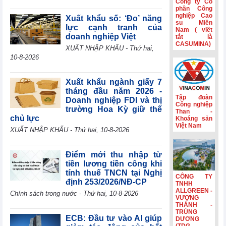
Công ty Cổ
kinh tế trong nước.
dòng tiền âm
phần Công
nghiệp Cao
thêm 126,9 tỷ
Xuất khẩu số: ‘Đo’ năng
su Miền
đồng
lực cạnh tranh của
Nam ( viết
doanh nghiệp Việt
tắt là
VIFTA mở thêm
CASUMINA)
dư địa cho hàng
XUẤT NHẬP KHẨU - Thứ hai,
Việt tại thị trường
10-8-2026
Israel
Coteccons
Xuất khẩu ngành giấy 7
(CTD) lãi 788 tỷ
tháng đầu năm 2026 -
đồng năm tài
Tập đoàn
Doanh nghiệp FDI và thị
chính 2026
Công nghiệp
trường Hoa Kỳ giữ thế
Than -
chủ lực
Sản lượng sản
Khoáng sản
Việt Nam
xuất công nghiệp
XUẤT NHẬP KHẨU - Thứ hai, 10-8-2026
khu vực
Eurozone đạt
mức cao nhất
Điểm mới thu nhập từ
trong gần 4 năm
tiền lương tiền công khi
rưỡi
tính thuế TNCN tại Nghị
CÔNG TY
định 253/2026/NĐ-CP
TNHH
ALLGREEN -
Chính sách trong nước - Thứ hai, 10-8-2026
VƯỢNG
THÀNH -
TRÙNG
ECB: Đầu tư vào AI giúp
DƯƠNG