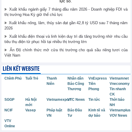
lực số.
Xuất khẩu ngành giấy 7 tháng đầu năm 2026 - Doanh nghiệp FDI và
thị trường Hoa Kỳ giữ thế chủ lực
Xuất khẩu nông, lâm, thủy sản đạt gần 42,8 tỷ USD sau 7 tháng năm
2026
Xuất khẩu điện thoại và linh kiện duy trì đà tăng trưởng nhờ nhu cầu
tiêu thụ điện tử phục hồi tại nhiều thị trường lớn
Ấn Độ chính thức mở cửa thị trường cho quả sầu riêng tươi của
Việt Nam
LIÊN KẾT WEBSITE
Chính Phủ
Tuổi Trẻ
Thanh
Nhân dân
VnExpress
Vietnamnet
Niên
Báo Công
Tiền
Vneconomy
Thương
Phong
Tin nhanh
CK
SGGP
Hà Nội
Vietnamexport
VTC News
Tin tức
Thời báo
mới
NH
NCIF
Vasep
Pháp luật
Báo Đầu
Kinh tế và
Vietnamplus
VN
Tư
dự báo
VOV News
VTV
Online