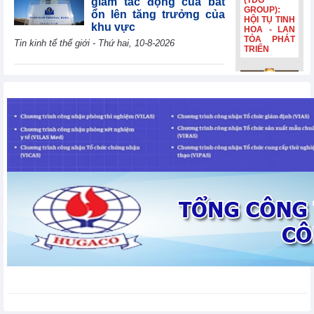
(TDG
giảm tác động của bất
GROUP):
ổn lên tăng trưởng của
HỘI TỤ TINH
khu vực
HOA - LAN
TỎA PHÁT
Tin kinh tế thế giới - Thứ hai, 10-8-2026
TRIỂN
Khai mạc hội chợ nông
sản, OCOP tại Ngày hội
Bia Hà Nội
du lịch Kbang năm 2026
đổi nhận
XTTM - Thứ hai, 10-8-2026
diện, tiếp
nối hành
trình lịch sử
hơn 132
HCMC K-BRAND EXPO
năm Bia Hà
2026 thúc đẩy kết nối
Nội đổi nhận
doanh nghiệp Việt - Hàn
diện, tiếp
nối hành
XTTM - Thứ hai, 10-8-2026
trình lịch sử
hơn 132
năm
Vietnam International
Sourcing 2026: 'Mở lối'
chuyển đổi xanh cho dệt
may
XTTM - Thứ hai, 10-8-2026