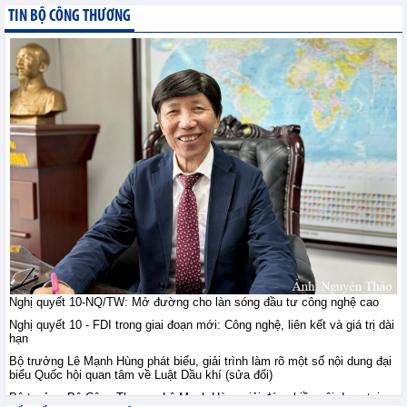
Nghị quyết 10-NQ/TW:
TIN BỘ CÔNG THƯƠNG
Mở đường cho làn sóng
đầu tư công nghệ cao
TIN BỘ CÔNG THƯƠNG - Thứ
hai, 10-8-2026
Indonesia thông báo
không áp thuế chống
bán phá giá đối với sản
phẩm nhựa
polypropylene homopolymer có xuất
xứ từ Ả Rập Xê Út, Malaysia, Trung
Quốc, Philippines, Hàn Quốc,
Singapore, Thái Lan và Việt Nam
Chính sách quốc tế - Thứ hai, 10-8-2026
Bộ trưởng Lê Mạnh
Nghị quyết 10-NQ/TW: Mở đường cho làn sóng đầu tư công nghệ cao
Hùng phát biểu, giải trình
Nghị quyết 10 - FDI trong giai đoạn mới: Công nghệ, liên kết và giá trị dài
làm rõ một số nội dung
hạn
đại biểu Quốc hội quan
Bộ trưởng Lê Mạnh Hùng phát biểu, giải trình làm rõ một số nội dung đại
tâm về Luật Dầu khí (sửa đổi)
biểu Quốc hội quan tâm về Luật Dầu khí (sửa đổi)
TIN BỘ CÔNG THƯƠNG - Thứ hai, 10-8-2026
Bộ trưởng Bộ Công Thương Lê Mạnh Hùng giải đáp nhiều nội dung tại