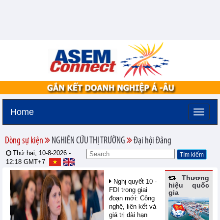
Home
Dòng sự kiện
NGHIÊN CỨU THỊ TRƯỜNG
Đại hội Đảng
Thứ hai, 10-8-2026 -
12:18
GMT+7
Thương
Nghị quyết 10 -
hiệu quốc
FDI trong giai
gia
đoạn mới: Công
nghệ, liên kết và
giá trị dài hạn