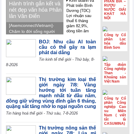
Kinh doanh và
PHẦN BIA –
Hành trình gắn kết và
Phát triển Bình
RƯỢU –
nét đẹp văn hóa Phân
NƯỚC GIẢI
Dương (TDC):
KHÁT HÀ
lân Văn Điển
Lợi nhuận sau
NỘI
thuế 6 tháng
[AsemconnectVietnam]-
giảm 82,9%,
dòng tiền âm
Chăm lo đời sống người
Công ty Cổ
thêm 126,9 tỷ
lao động, Phân lân Văn
phần Lọc
đồng
BOJ: Nhu cầu AI toàn
Điển tổ chức tham quan,
hóa dầu
cầu có thể gây ra lạm
Bình Sơn
nghỉ mát Trung Quốc
VIFTA mở thêm
phát dai dẳng
dư địa cho hàng
2026, gắn kết tập thể,
Tin kinh tế thế giới - Thứ bảy, 8-
Việt tại thị trường
tái tạo năng lượng và
Israel
8-2026
Tập đoàn
lan tỏa văn hóa doanh
Công nghiệp
Coteccons
nghiệp.
Than -
Khoáng sản
(CTD) lãi 788 tỷ
Thị trường kim loại thế
Việt Nam
đồng năm tài
giới ngày 7/8: Vàng
chính 2026
hướng tới tuần tăng
mạnh nhất từ đầu năm,
Sản lượng sản
Công ty Cổ
đồng giữ vững vùng đỉnh gần 6 tháng,
xuất công nghiệp
phần Công
quặng sắt tăng nhờ lo ngại nguồn cung
khu vực
nghiệp Cao
Eurozone đạt
su Miền
Tin hàng hoá thế giới - Thứ sáu, 7-8-2026
Nam ( viết
mức cao nhất
tắt là
trong gần 4 năm
CASUMINA)
rưỡi
Thị trường nông sản thế
giới ngày 7/8: Lúa mì