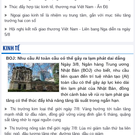
Thúc đẩy hợp tác kinh tế, thương mại Việt Nam - Ấn Độ
Ngoại giao kinh tế là nhiệm vụ trung tâm, gắn với mục tiêu tăng
trưởng hai con số
Hội nghị kết nối giao thương Việt Nam - Liên bang Nga diễn ra ngày
5/8
KINH TẾ
BOJ: Nhu cầu AI toàn cầu có thể gây ra lạm phát dai dẳng
Ngày 3/8, Ngân hàng Trung ương
Nhật Bản (BOJ) cho biết, nhu cầu
liên quan đến trí tuệ nhân tạo (AI)
toàn cầu có thể gây áp lực kéo dài
lên lạm phát của Nhật Bản, đồng
thời cảnh báo về rủi ro lạm phát gia
tăng có thể thúc đẩy khả năng tăng lãi suất trong ngắn hạn.
Thị trường kim loại thế giới ngày 7/8: Vàng hướng tới tuần tăng
mạnh nhất từ đầu năm, đồng giữ vững vùng đỉnh gần 6 tháng, quặng
sắt tăng nhờ lo ngại nguồn cung
Thị trường nông sản thế giới ngày 7/8: Lúa mì giảm tuần thứ ba liên
tiếp; ngô, đậu tương tăng nhẹ; đường tăng, dầu cọ giảm