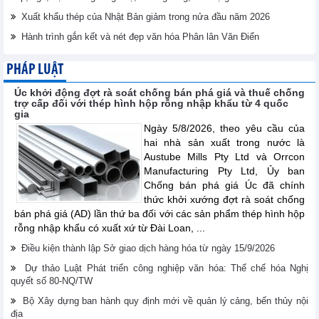
Xuất khẩu thép của Nhật Bản giảm trong nửa đầu năm 2026
Hành trình gắn kết và nét đẹp văn hóa Phân lân Văn Điển
PHÁP LUẬT
Úc khởi động đợt rà soát chống bán phá giá và thuế chống
trợ cấp đối với thép hình hộp rỗng nhập khẩu từ 4 quốc
gia
Ngày 5/8/2026, theo yêu cầu của
hai nhà sản xuất trong nước là
Austube Mills Pty Ltd và Orrcon
Manufacturing Pty Ltd, Ủy ban
Chống bán phá giá Úc đã chính
thức khởi xướng đợt rà soát chống
bán phá giá (AD) lần thứ ba đối với các sản phẩm thép hình hộp
rỗng nhập khẩu có xuất xứ từ Đài Loan, ...
Điều kiện thành lập Sở giao dịch hàng hóa từ ngày 15/9/2026
Dự thảo Luật Phát triển công nghiệp văn hóa: Thể chế hóa Nghị
quyết số 80-NQ/TW
Bộ Xây dựng ban hành quy định mới về quản lý cảng, bến thủy nội
địa