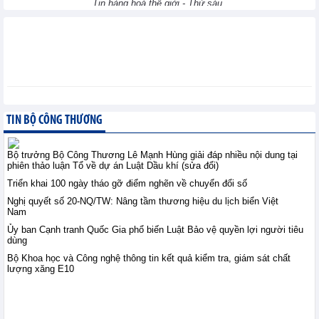
Tin hàng hoá thế giới - Thứ sáu,
7-8-2026
Điều kiện thành lập Sở
giao dịch hàng hóa từ
ngày 15/9/2026
Chính sách trong nước - Thứ
sáu, 7-8-2026
TIN BỘ CÔNG THƯƠNG
Dự thảo Luật Phát triển
công nghiệp văn hóa:
Bộ trưởng Bộ Công Thương Lê Mạnh Hùng giải đáp nhiều nội dung tại
phiên thảo luận Tổ về dự án Luật Dầu khí (sửa đổi)
Thể chế hóa Nghị quyết
số 80-NQ/TW
Triển khai 100 ngày tháo gỡ điểm nghẽn về chuyển đổi số
Chính sách trong nước - Thứ sáu, 7-8-2026
Nghị quyết số 20-NQ/TW: Nâng tầm thương hiệu du lịch biển Việt
Nam
Ủy ban Cạnh tranh Quốc Gia phổ biến Luật Bảo vệ quyền lợi người tiêu
Thương mại điện tử tiếp
dùng
sức tiêu thụ nhãn lồng
Hưng Yên
Bộ Khoa học và Công nghệ thông tin kết quả kiểm tra, giám sát chất
lượng xăng E10
XTTM - Thứ sáu, 7-8-2026
Bộ trưởng Bộ Công