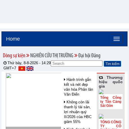
Home
Dòng sự kiện
NGHIÊN CỨU THỊ TRƯỜNG
Đại hội Đảng
Thứ bảy, 8-8-2026 -
14:29
GMT+7
Thương
Hành trình gắn
hiệu quốc
kết và nét đẹp
gia
văn hóa Phân lân
Văn Điển
Tổng Công
ty Tân Cảng
Không còn lãi
Sài Gòn
thanh lý tài sản,
lợi nhuận quý
II/2026 của HBC
giảm 55%
TỔNG CÔNG
TY CỔ