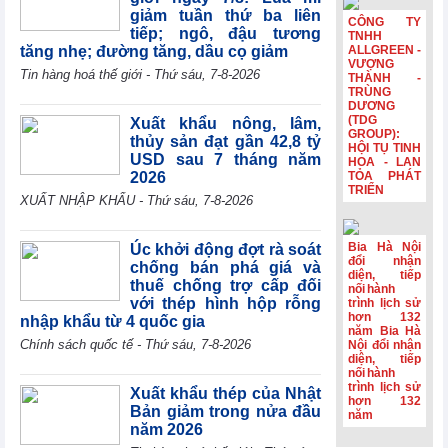
HSBC: Nghị
giảm tuần thứ ba liên
quyết 10 tạo nền
CÔNG TY
tiếp; ngô, đậu tương
tảng để Việt Nam
TNHH
tăng nhẹ; đường tăng, dầu cọ giảm
ALLGREEN -
thu hút dòng vốn
VƯỢNG
chất lượng cao
Tin hàng hoá thế giới - Thứ sáu, 7-8-2026
THÀNH -
TRÙNG
Hoạt động sản
DƯƠNG
xuất của Hoa Kỳ
(TDG
Xuất khẩu nông, lâm,
đạt mức cao nhất
GROUP):
thủy sản đạt gần 42,8 tỷ
trong hơn bốn
HỘI TỤ TINH
USD sau 7 tháng năm
HOA - LAN
năm
2026
TỎA PHÁT
TRIỂN
Phiên họp
XUẤT NHẬP KHẨU - Thứ sáu, 7-8-2026
Chính phủ
thường kỳ tháng
7: Xuất nhập
Bia Hà Nội
Úc khởi động đợt rà soát
khẩu ước đạt
đổi nhận
chống bán phá giá và
diện, tiếp
659,6 tỷ USD,
thuế chống trợ cấp đối
nối hành
tăng 28,1%
với thép hình hộp rỗng
trình lịch sử
hơn 132
nhập khẩu từ 4 quốc gia
năm Bia Hà
Chính sách quốc tế - Thứ sáu, 7-8-2026
Nội đổi nhận
diện, tiếp
nối hành
trình lịch sử
Xuất khẩu thép của Nhật
hơn 132
Bản giảm trong nửa đầu
năm
năm 2026